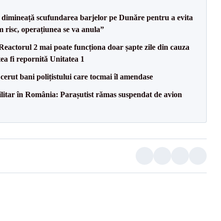
imineață scufundarea barjelor pe Dunăre pentru a evita
m risc, operațiunea se va anula”
eactorul 2 mai poate funcționa doar șapte zile din cauza
ea fi repornită Unitatea 1
 cerut bani polițistului care tocmai îl amendase
militar în România: Parașutist rămas suspendat de avion