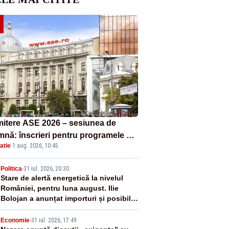
itere ASE 2026 – sesiunea de
mnă: înscrieri pentru programele de
atie
·
1 aug. 2026, 10:45
nță, masterat și doctorat
2
Politica
-
31 iul. 2026, 20:30
Stare de alertă energetică la nivelul
României, pentru luna august. Ilie
Bolojan a anunțat importuri și posibile
restricții – VIDEO
Economie
-
31 iul. 2026, 17:49