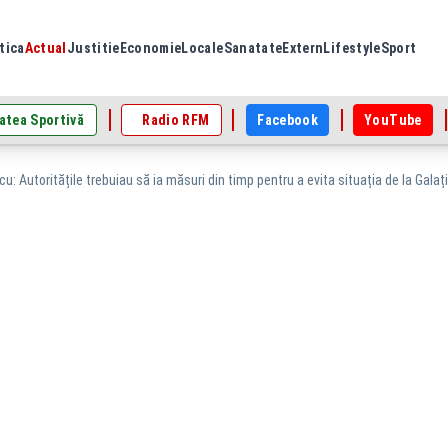
tica
Actual
Justitie
Economie
Locale
Sanatate
Extern
Lifestyle
Sport
atea Sportivă
Radio RFM
Facebook
YouTube
u: Autoritățile trebuiau să ia măsuri din timp pentru a evita situația de la Galați