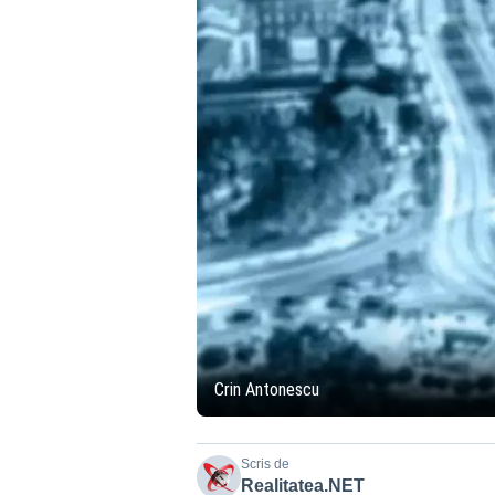
Crin Antonescu
Scris de
Realitatea.NET