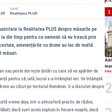
Sursă
1
:29
Realitatea PLUS
lusivitate la Realitatea PLUS despre măsurile pe
e ia din timp pentru ca oamenii să nu treacă prin
 acestuia, amenințările cu drone au loc de multă
t măsuri.
Adm
toa
 an sau peste doi niște dotări cu care să ne apărăm de
Educ
lice
ță pentru că, iată, lucrul s-a întâmplat ieri. Se întâmplă
 drone au căzut pe teritoriul României. S-a discutat despre
ltă vreme deja, într-o atmosferă practic de război,
lălalt, dacă sunt acolo explozii în fiecare noapte, dacă