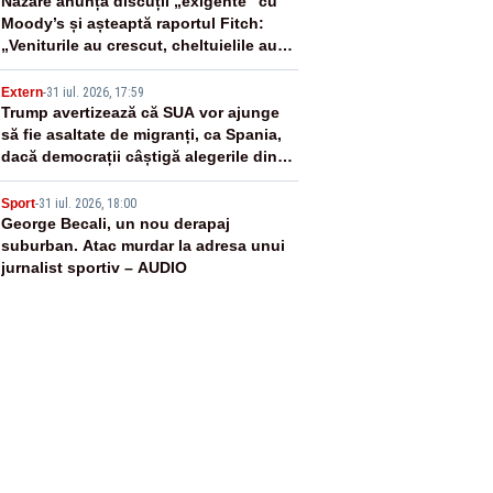
3
Nazare anunță discuții „exigente” cu
Moody’s și așteaptă raportul Fitch:
„Veniturile au crescut, cheltuielile au
fost ținute sub control”
4
Extern
-
31 iul. 2026, 17:59
Trump avertizează că SUA vor ajunge
să fie asaltate de migranți, ca Spania,
dacă democrații câștigă alegerile din
2028
5
Sport
-
31 iul. 2026, 18:00
George Becali, un nou derapaj
suburban. Atac murdar la adresa unui
jurnalist sportiv – AUDIO