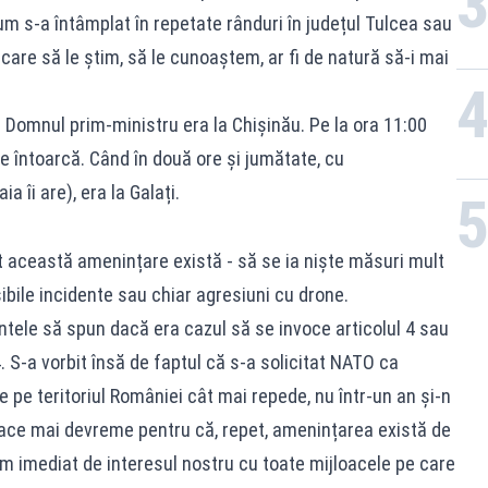
cum s-a întâmplat în repetate rânduri în județul Tulcea sau
e care să le știm, să le cunoaștem, ar fi de natură să-i mai
ii. Domnul prim-ministru era la Chișinău. Pe la ora 11:00
e întoarcă. Când în două ore și jumătate, cu
a îi are), era la Galați.
ât această amenințare există - să se ia niște măsuri mult
ibile incidente sau chiar agresiuni cu drone.
tele să spun dacă era cazul să se invoce articolul 4 sau
. S-a vorbit însă de faptul că s-a solicitat NATO ca
 pe teritoriul României cât mai repede, nu într-un an și-n
 face mai devreme pentru că, repet, amenințarea există de
 imediat de interesul nostru cu toate mijloacele pe care