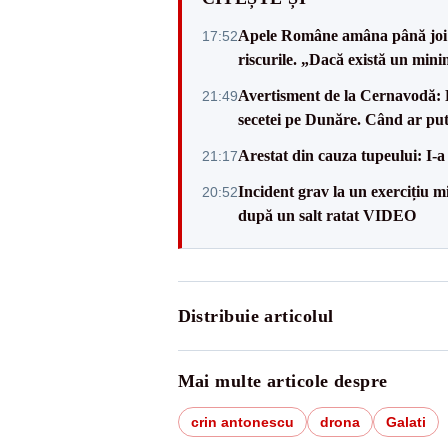
Apele Române amâna până joi d
17:52
riscurile. „Dacă există un mini
Avertisment de la Cernavodă: R
21:49
secetei pe Dunăre. Când ar put
Arestat din cauza tupeului: I-a
21:17
Incident grav la un exercițiu 
20:52
după un salt ratat VIDEO
Distribuie articolul
Mai multe articole despre
crin antonescu
drona
Galati