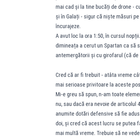
mai cad și la tine bucăți de drone - 
și în Galați - sigur că niște măsuri p
încurajeze.
A avut loc la ora 1:50, în cursul nopț
dimineața a cerut un Spartan ca să s
antemergătorii și cu girofarul (că de ai
Cred că ar fi trebuit - atâta vreme c
mai serioase privitoare la aceste pos
Mi-e greu să spun, n-am toate elemen
nu, sau dacă era nevoie de articolul 4
anumite dotări defensive să fie aduse
doi, și cred că acest lucru se putea
mai multă vreme. Trebuie să ne vedem