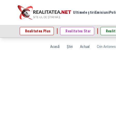
Ultimele știri
Emisiuni
Poli
Realitatea Plus
Realitatea Star
Realit
Acasă
Știri
Actual
Crin Antonesc