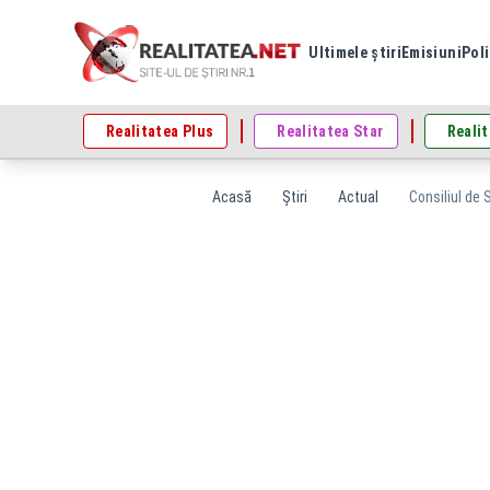
Ultimele știri
Emisiuni
Poli
Realitatea Plus
Realitatea Star
Realit
Acasă
Știri
Actual
Consiliul de 