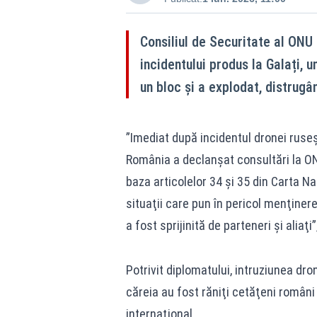
Consiliul de Securitate al ONU 
incidentului produs la Galați, 
un bloc și a explodat, distrugâ
”Imediat după incidentul dronei ruseş
România a declanşat consultări la ONU 
baza articolelor 34 şi 35 din Carta Na
situaţii care pun în pericol menţinere
a fost sprijinită de parteneri şi alia
Potrivit diplomatului, intruziunea dr
căreia au fost răniţi cetăţeni români 
internaţional.