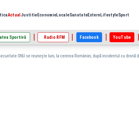
tica
Actual
Justitie
Economie
Locale
Sanatate
Extern
Lifestyle
Sport
atea Sportivă
Radio RFM
Facebook
YouTube
Securitate ONU se reunește luni, la cererea României, după incidentul cu dronă de