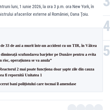
truni luni, 1 iunie 2026, la ora 3 p.m. ora New York, în
istrului afacerilor externe al României, Oana Ţoiu.
e 33 de ani a murit într-un accident cu un TIR, în Vâlcea
imineață scufundarea barjelor pe Dunăre pentru a evita
m risc, operațiunea se va anula”
eactorul 2 mai poate funcționa doar șapte zile din cauza
ea fi repornită Unitatea 1
 cerut bani polițistului care tocmai îl amendase