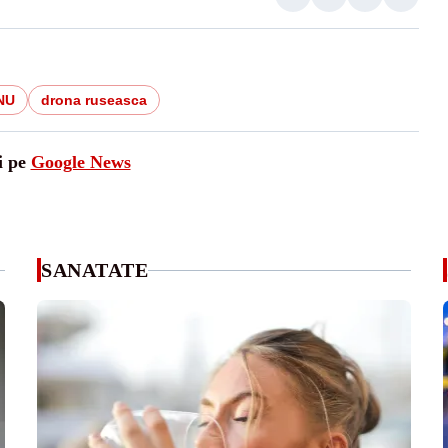
ONU
drona ruseasca
i pe
Google News
SANATATE