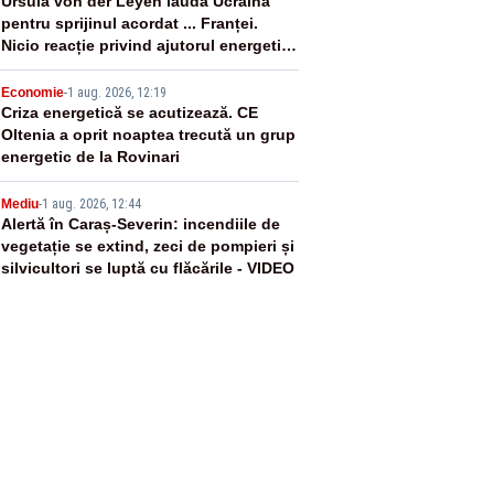
3
Ursula von der Leyen laudă Ucraina
pentru sprijinul acordat ... Franței.
Nicio reacție privind ajutorul energetic
promis României
4
Economie
-
1 aug. 2026, 12:19
Criza energetică se acutizează. CE
Oltenia a oprit noaptea trecută un grup
energetic de la Rovinari
5
Mediu
-
1 aug. 2026, 12:44
Alertă în Caraș-Severin: incendiile de
vegetație se extind, zeci de pompieri și
silvicultori se luptă cu flăcările - VIDEO