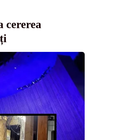
a cererea
ți