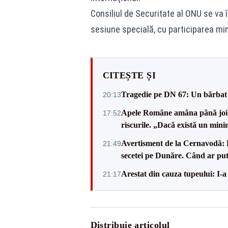
Consiliul de Securitate al ONU se va în
sesiune specială, cu participarea min
CITEȘTE ȘI
Tragedie pe DN 67: Un bărbat d
20:13
Apele Române amâna până joi d
17:52
riscurile. „Dacă există un mini
Avertisment de la Cernavodă: R
21:49
secetei pe Dunăre. Când ar put
Arestat din cauza tupeului: I-a
21:17
Distribuie articolul