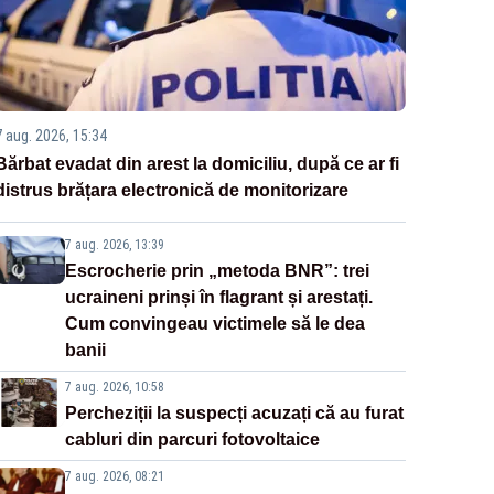
7 aug. 2026, 15:34
Bărbat evadat din arest la domiciliu, după ce ar fi
distrus brățara electronică de monitorizare
7 aug. 2026, 13:39
Escrocherie prin „metoda BNR”: trei
ucraineni prinși în flagrant și arestați.
Cum convingeau victimele să le dea
banii
7 aug. 2026, 10:58
Percheziții la suspecți acuzați că au furat
cabluri din parcuri fotovoltaice
7 aug. 2026, 08:21