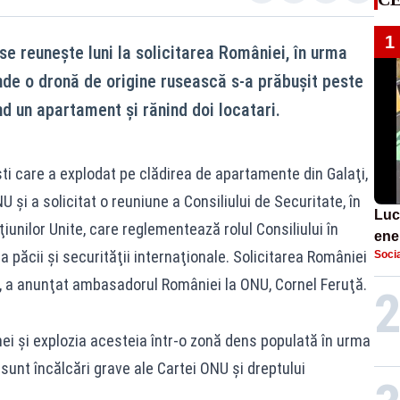
1
se reunește luni la solicitarea României, în urma
unde o dronă de origine rusească s-a prăbușit peste
nd un apartament și rănind doi locatari.
ti care a explodat pe clădirea de apartamente din Galaţi,
şi a solicitat o reuniune a Consiliului de Securitate, în
Luci
ţiunilor Unite, care reglementează rolul Consiliului în
ene
a păcii şi securităţii internaţionale. Solicitarea României
Socia
de 
ţi”, a anunţat ambasadorul României la ONU, Cornel Feruţă.
onei şi explozia acesteia într-o zonă dens populată în urma
sunt încălcări grave ale Cartei ONU şi dreptului