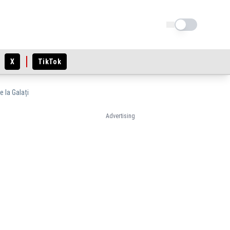
Schimba tema
X
TikTok
 la Galați
Advertising