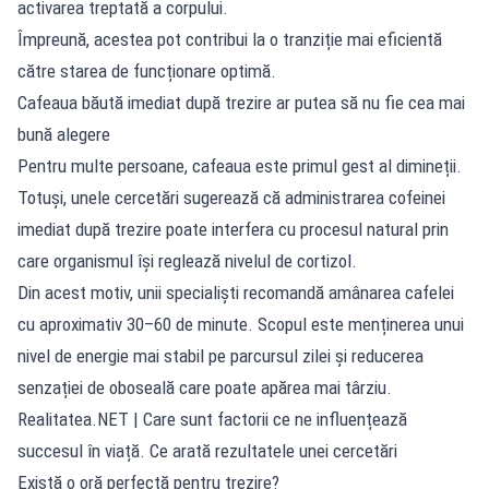
activarea treptată a corpului.
Împreună, acestea pot contribui la o tranziție mai eficientă
către starea de funcționare optimă.
Cafeaua băută imediat după trezire ar putea să nu fie cea mai
bună alegere
Pentru multe persoane, cafeaua este primul gest al dimineții.
Totuși, unele cercetări sugerează că administrarea cofeinei
imediat după trezire poate interfera cu procesul natural prin
care organismul își reglează nivelul de cortizol.
Din acest motiv, unii specialiști recomandă amânarea cafelei
cu aproximativ 30–60 de minute. Scopul este menținerea unui
nivel de energie mai stabil pe parcursul zilei și reducerea
senzației de oboseală care poate apărea mai târziu.
Realitatea.NET
| Care sunt factorii ce ne influențează
succesul în viață. Ce arată rezultatele unei cercetări
Există o oră perfectă pentru trezire?