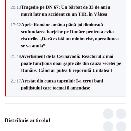
Tragedie pe DN 67: Un bărbat de 33 de ani a
20:13
murit într-un accident cu un TIR, în Vâlcea
Apele Române amâna până joi dimineață
17:52
scufundarea barjelor pe Dunăre pentru a evita
riscurile. „Dacă există un minim risc, operațiunea
se va anula”
Avertisment de la Cernavodă: Reactorul 2 mai
21:49
poate funcționa doar șapte zile din cauza secetei pe
Dunăre. Când ar putea fi repornită Unitatea 1
Arestat din cauza tupeului: I-a cerut bani
21:17
polițistului care tocmai îl amendase
Distribuie articolul