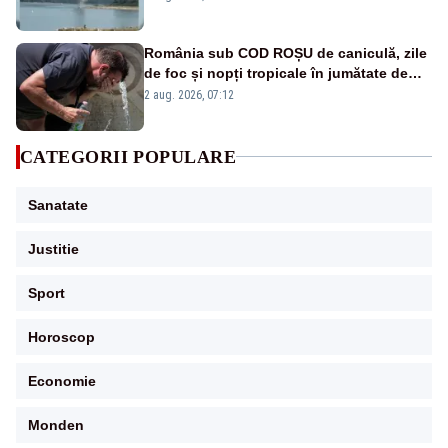
România sub COD ROȘU de caniculă, zile
de foc și nopți tropicale în jumătate de
țară
2 aug. 2026, 07:12
CATEGORII POPULARE
Sanatate
Justitie
Sport
Horoscop
Economie
Monden