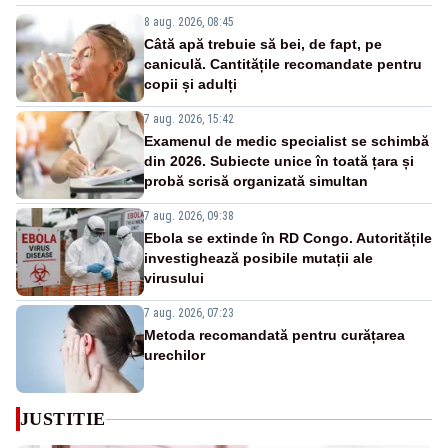
8 aug. 2026, 08:45
Câtă apă trebuie să bei, de fapt, pe
caniculă. Cantitățile recomandate pentru
copii și adulți
7 aug. 2026, 15:42
Examenul de medic specialist se schimbă
din 2026. Subiecte unice în toată țara și
probă scrisă organizată simultan
7 aug. 2026, 09:38
Ebola se extinde în RD Congo. Autoritățile
investighează posibile mutații ale
virusului
7 aug. 2026, 07:23
Metoda recomandată pentru curățarea
urechilor
JUSTITIE