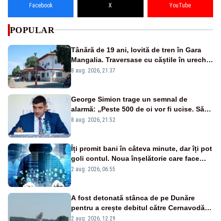
Facebook
X
YouTube
POPULAR
Tânără de 19 ani, lovită de tren în Gara
Mangalia. Traversase cu căștile în urechi
liniile printr-un loc nepermis
8 aug. 2026, 21:37
George Simion trage un semnal de
alarmă: „Peste 500 de oi vor fi ucise. Să
vedem dacă ciobanii vor fi despăgubiți”
8 aug. 2026, 21:52
Îți promit bani în câteva minute, dar îți pot
goli contul. Noua înșelătorie care face
victime pe Facebook și WhatsApp
2 aug. 2026, 06:55
A fost detonată stânca de pe Dunăre
pentru a crește debitul către Cernavodă –
VIDEO
2 aug. 2026, 12:29