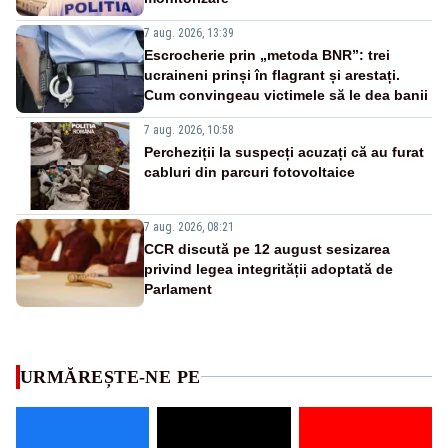
7 aug. 2026, 13:39
Escrocherie prin „metoda BNR”: trei
ucraineni prinși în flagrant și arestați.
Cum convingeau victimele să le dea banii
7 aug. 2026, 10:58
Percheziții la suspecți acuzați că au furat
cabluri din parcuri fotovoltaice
7 aug. 2026, 08:21
CCR discută pe 12 august sesizarea
privind legea integrității adoptată de
Parlament
URMĂREȘTE-NE PE