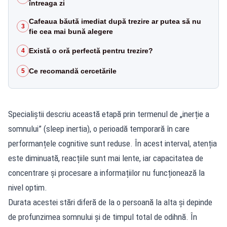
întreaga zi
Cafeaua băută imediat după trezire ar putea să nu
3
fie cea mai bună alegere
Există o oră perfectă pentru trezire?
4
Ce recomandă cercetările
5
Specialiștii descriu această etapă prin termenul de „inerție a
somnului” (sleep inertia), o perioadă temporară în care
performanțele cognitive sunt reduse. În acest interval, atenția
este diminuată, reacțiile sunt mai lente, iar capacitatea de
concentrare și procesare a informațiilor nu funcționează la
nivel optim.
Durata acestei stări diferă de la o persoană la alta și depinde
de profunzimea somnului și de timpul total de odihnă. În