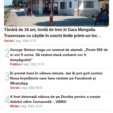
Tânără de 19 ani, lovită de tren în Gara Mangalia.
Traversase cu căștile în urechi liniile printr-un loc
Social
·
8 aug. 2026, 21:37
nepermis
2
George Simion trage un semnal de alarmă: „Peste 500 de
oi vor fi ucise. Să vedem dacă ciobanii vor fi
despăgubiți”
Politica
-
8 aug. 2026, 21:52
3
Îți promit bani în câteva minute, dar îți pot goli contul.
Noua înșelătorie care face victime pe Facebook și
WhatsApp
Social
-
2 aug. 2026, 06:55
4
A fost detonată stânca de pe Dunăre pentru a crește
debitul către Cernavodă – VIDEO
Mediu
-
2 aug. 2026, 12:29