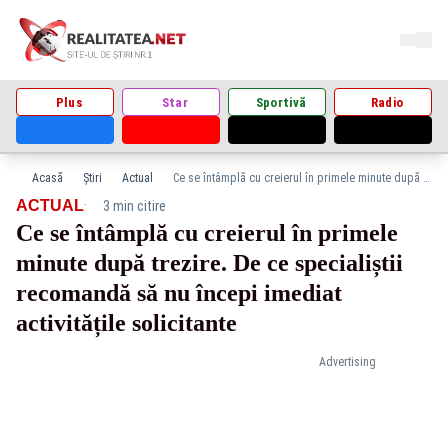
Plus
Star
Sportivă
Radio
Acasă
Știri
Actual
Ce se întâmplă cu creierul în primele minute după trezire. De ce specialiștii recomandă să nu începi imediat activitățile solicitante
·
ACTUAL
3 min citire
Ce se întâmplă cu creierul în primele
minute după trezire. De ce specialiștii
recomandă să nu începi imediat
activitățile solicitante
Advertising