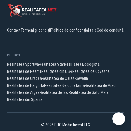
Contact
Termeni și condiții
Politică de confidențialitate
Cod de conduită
Parteneri:
Realitatea Sportiva
Realitatea Star
Realitatea Ecologista
Realitatea de Neamt
Realitatea din USR
Realitatea de Covasna
Realitatea de Oradea
Realitatea de Caras-Severin
Realitatea de Harghita
Realitatea de Constanta
Realitatea de Arad
Realitatea de Arges
Realitatea de Iasi
Realitatea de Satu Mare
Realitatea din Spania
© 2026 PHG Media Invest LLC
Facebook
YouTube
X
TikTok