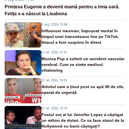
Prințesa Eugenie a devenit mamă pentru a treia oară.
Fetița s-a născut la Lisabona
5 aug. 2026, 10:46
Influencer mexican, împușcat mortal în
timpul unei transmisiuni live pe TikTok.
Atacul a fost surprins în direct
31 iul. 2026, 13:41
Monica Pop a suferit un accident vascular
cerebral. Cum se simte medicul
oftalmolog
31 iul. 2026, 10:59
Artistul care a ținut post cu apă 40 de zile,
operat de urgență
31 iul. 2026, 10:19
Fostul soț al lui Jennifer Lopez a câștigat
un milion de dolari. Ce va face starul de la
Hollywood cu banii câștigați?