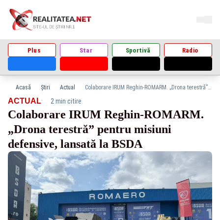
Plus
Star
Sportivă
Radio
Acasă
Știri
Actual
Colaborare IRUM Reghin-ROMARM. „Drona terestră” pentru misiuni defensive, lansată la BSDA
·
ACTUAL
2 min citire
Colaborare IRUM Reghin-ROMARM.
„Drona terestră” pentru misiuni
defensive, lansată la BSDA