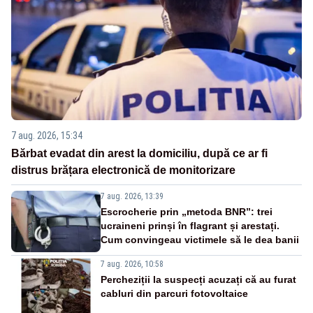
7 aug. 2026, 15:34
Bărbat evadat din arest la domiciliu, după ce ar fi
distrus brățara electronică de monitorizare
7 aug. 2026, 13:39
Escrocherie prin „metoda BNR”: trei
ucraineni prinși în flagrant și arestați.
Cum convingeau victimele să le dea banii
7 aug. 2026, 10:58
Percheziții la suspecți acuzați că au furat
cabluri din parcuri fotovoltaice