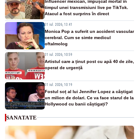
Influencer mexican, împușcat mortal în
timpul unei transmisiuni live pe TikTok.
Atacul a fost surprins în direct
31 iul. 2026, 13:41
Monica Pop a suferit un accident vascular
cerebral. Cum se simte medicul
oftalmolog
31 iul. 2026, 10:59
Artistul care a ținut post cu apă 40 de zile,
operat de urgență
31 iul. 2026, 10:19
Fostul soț al lui Jennifer Lopez a câștigat
un milion de dolari. Ce va face starul de la
Hollywood cu banii câștigați?
SANATATE