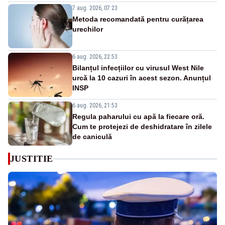
7 aug. 2026, 07:23
Metoda recomandată pentru curățarea
urechilor
6 aug. 2026, 22:53
Bilanțul infecțiilor cu virusul West Nile
urcă la 10 cazuri în acest sezon. Anunțul
INSP
6 aug. 2026, 21:53
Regula paharului cu apă la fiecare oră.
Cum te protejezi de deshidratare în zilele
de caniculă
JUSTITIE