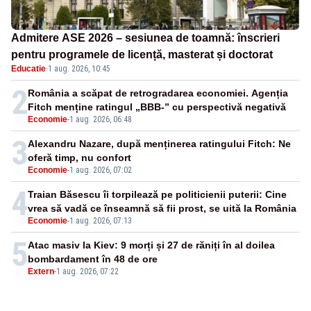
Admitere ASE 2026 – sesiunea de toamnă: înscrieri
pentru programele de licență, masterat și doctorat
Educatie
·
1 aug. 2026, 10:45
2
România a scăpat de retrogradarea economiei. Agenția
Fitch menține ratingul „BBB-” cu perspectivă negativă
Economie
-
1 aug. 2026, 06:48
3
Alexandru Nazare, după menținerea ratingului Fitch: Ne
oferă timp, nu confort
Economie
-
1 aug. 2026, 07:02
4
Traian Băsescu îi torpilează pe politicienii puterii: Cine
vrea să vadă ce înseamnă să fii prost, se uită la România
Economie
-
1 aug. 2026, 07:13
5
Atac masiv la Kiev: 9 morți și 27 de răniți în al doilea
bombardament în 48 de ore
Extern
-
1 aug. 2026, 07:22