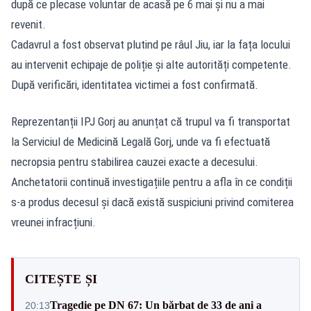
după ce plecase voluntar de acasă pe 6 mai și nu a mai
revenit.
Cadavrul a fost observat plutind pe râul Jiu, iar la fața locului
au intervenit echipaje de poliție și alte autorități competente.
După verificări, identitatea victimei a fost confirmată.
Reprezentanții IPJ Gorj au anunțat că trupul va fi transportat
la Serviciul de Medicină Legală Gorj, unde va fi efectuată
necropsia pentru stabilirea cauzei exacte a decesului.
Anchetatorii continuă investigațiile
pentru a afla în ce condiții
s-a produs decesul și dacă există suspiciuni privind comiterea
vreunei infracțiuni.
CITEȘTE ȘI
Tragedie pe DN 67: Un bărbat de 33 de ani a
20:13