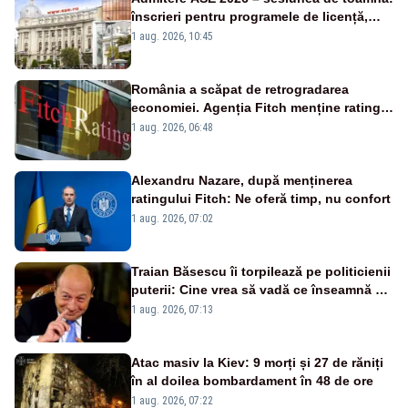
înscrieri pentru programele de licență,
masterat și doctorat
1 aug. 2026, 10:45
România a scăpat de retrogradarea
economiei. Agenția Fitch menține ratingul
„BBB-” cu perspectivă negativă
1 aug. 2026, 06:48
Alexandru Nazare, după menținerea
ratingului Fitch: Ne oferă timp, nu confort
1 aug. 2026, 07:02
Traian Băsescu îi torpilează pe politicienii
puterii: Cine vrea să vadă ce înseamnă să
fii prost, se uită la România
1 aug. 2026, 07:13
Atac masiv la Kiev: 9 morți și 27 de răniți
în al doilea bombardament în 48 de ore
1 aug. 2026, 07:22