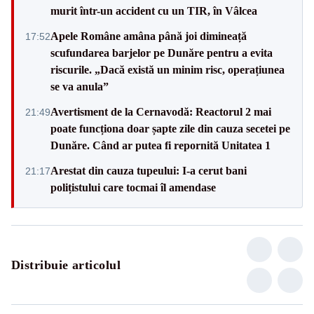
murit într-un accident cu un TIR, în Vâlcea
Apele Române amâna până joi dimineață
17:52
scufundarea barjelor pe Dunăre pentru a evita
riscurile. „Dacă există un minim risc, operațiunea
se va anula”
Avertisment de la Cernavodă: Reactorul 2 mai
21:49
poate funcționa doar șapte zile din cauza secetei pe
Dunăre. Când ar putea fi repornită Unitatea 1
Arestat din cauza tupeului: I-a cerut bani
21:17
polițistului care tocmai îl amendase
Distribuie articolul