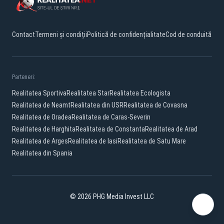
Contact
Termeni și condiții
Politică de confidențialitate
Cod de conduită
Parteneri:
Realitatea Sportiva
Realitatea Star
Realitatea Ecologista
Realitatea de Neamt
Realitatea din USR
Realitatea de Covasna
Realitatea de Oradea
Realitatea de Caras-Severin
Realitatea de Harghita
Realitatea de Constanta
Realitatea de Arad
Realitatea de Arges
Realitatea de Iasi
Realitatea de Satu Mare
Realitatea din Spania
© 2026 PHG Media Invest LLC
Facebook
YouTube
X
TikTok