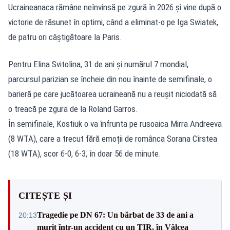
Ucraineanaca rămâne neînvinsă pe zgură în 2026 și vine după o
victorie de răsunet în optimi, când a eliminat-o pe Iga Swiatek,
de patru ori câștigătoare la Paris.
Pentru Elina Svitolina, 31 de ani și numărul 7 mondial,
parcursul parizian se încheie din nou înainte de semifinale, o
barieră pe care jucătoarea ucraineană nu a reușit niciodată să
o treacă pe zgura de la Roland Garros.
În semifinale, Kostiuk o va înfrunta pe rusoaica Mirra Andreeva
(8 WTA), care a trecut fără emoții de românca Sorana Cîrstea
(18 WTA), scor 6-0, 6-3, în doar 56 de minute.
CITEȘTE ȘI
Tragedie pe DN 67: Un bărbat de 33 de ani a
20:13
murit într-un accident cu un TIR, în Vâlcea