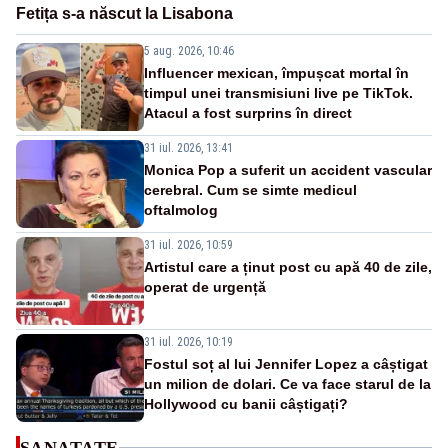
Fetița s-a născut la Lisabona
5 aug. 2026, 10:46
Influencer mexican, împușcat mortal în
timpul unei transmisiuni live pe TikTok.
Atacul a fost surprins în direct
31 iul. 2026, 13:41
Monica Pop a suferit un accident vascular
cerebral. Cum se simte medicul
oftalmolog
31 iul. 2026, 10:59
Artistul care a ținut post cu apă 40 de zile,
operat de urgență
31 iul. 2026, 10:19
Fostul soț al lui Jennifer Lopez a câștigat
un milion de dolari. Ce va face starul de la
Hollywood cu banii câștigați?
SANATATE