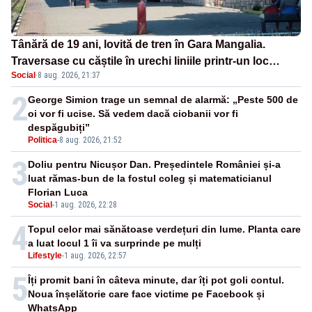
Tânără de 19 ani, lovită de tren în Gara Mangalia.
Traversase cu căștile în urechi liniile printr-un loc
Social
·
8 aug. 2026, 21:37
nepermis
2
George Simion trage un semnal de alarmă: „Peste 500 de
oi vor fi ucise. Să vedem dacă ciobanii vor fi
despăgubiți”
Politica
-
8 aug. 2026, 21:52
3
Doliu pentru Nicușor Dan. Președintele României și-a
luat rămas-bun de la fostul coleg și matematicianul
Florian Luca
Social
-
1 aug. 2026, 22:28
4
Topul celor mai sănătoase verdețuri din lume. Planta care
a luat locul 1 îi va surprinde pe mulți
Lifestyle
-
1 aug. 2026, 22:57
5
Îți promit bani în câteva minute, dar îți pot goli contul.
Noua înșelătorie care face victime pe Facebook și
WhatsApp