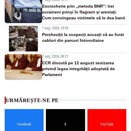
Escrocherie prin „metoda BNR”: trei
ucraineni prinși în flagrant și arestați.
Cum convingeau victimele să le dea banii
7 aug. 2026, 10:58
Percheziții la suspecți acuzați că au furat
cabluri din parcuri fotovoltaice
7 aug. 2026, 08:21
CCR discută pe 12 august sesizarea
privind legea integrității adoptată de
Parlament
URMĂREȘTE-NE PE
Facebook
X
YouTube