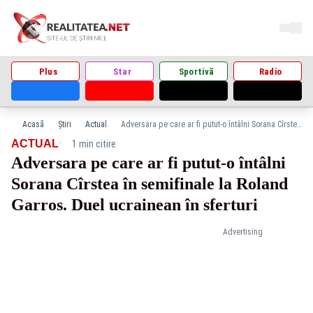
Plus
Star
Sportivă
Radio
Acasă
Știri
Actual
Adversara pe care ar fi putut-o întâlni Sorana Cîrstea în semifinale la Roland Garros. Duel ucrainean în sferturi
·
ACTUAL
1 min citire
Adversara pe care ar fi putut-o întâlni
Sorana Cîrstea în semifinale la Roland
Garros. Duel ucrainean în sferturi
Advertising