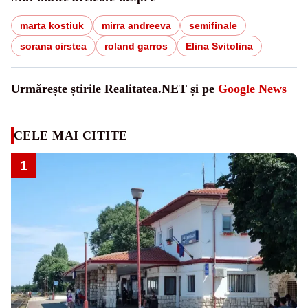
marta kostiuk
mirra andreeva
semifinale
sorana cirstea
roland garros
Elina Svitolina
Urmărește știrile Realitatea.NET și pe
Google News
CELE MAI CITITE
1