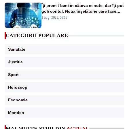
Îți promit bani în câteva minute, dar îți pot
goli contul. Noua înșelătorie care face
victime pe Facebook și WhatsApp
2 aug. 2026, 06:55
CATEGORII POPULARE
Sanatate
Justitie
Sport
Horoscop
Economie
Monden
MAI MULTE ȘTIRI DIN
ACTUAL