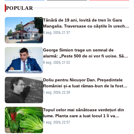
POPULAR
Tânără de 19 ani, lovită de tren în Gara
Mangalia. Traversase cu căștile în urechi
liniile printr-un loc nepermis
8 aug. 2026, 21:37
George Simion trage un semnal de
alarmă: „Peste 500 de oi vor fi ucise. Să
vedem dacă ciobanii vor fi despăgubiți”
8 aug. 2026, 21:52
Doliu pentru Nicușor Dan. Președintele
României și-a luat rămas-bun de la fostul
coleg și matematicianul Florian Luca
1 aug. 2026, 22:28
Topul celor mai sănătoase verdețuri din
lume. Planta care a luat locul 1 îi va
surprinde pe mulți
1 aug. 2026, 22:57