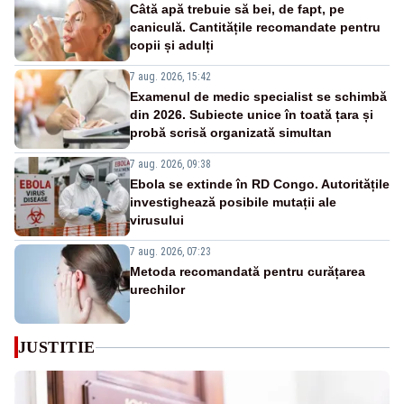
Câtă apă trebuie să bei, de fapt, pe
caniculă. Cantitățile recomandate pentru
copii și adulți
7 aug. 2026, 15:42
Examenul de medic specialist se schimbă
din 2026. Subiecte unice în toată țara și
probă scrisă organizată simultan
7 aug. 2026, 09:38
Ebola se extinde în RD Congo. Autoritățile
investighează posibile mutații ale
virusului
7 aug. 2026, 07:23
Metoda recomandată pentru curățarea
urechilor
JUSTITIE