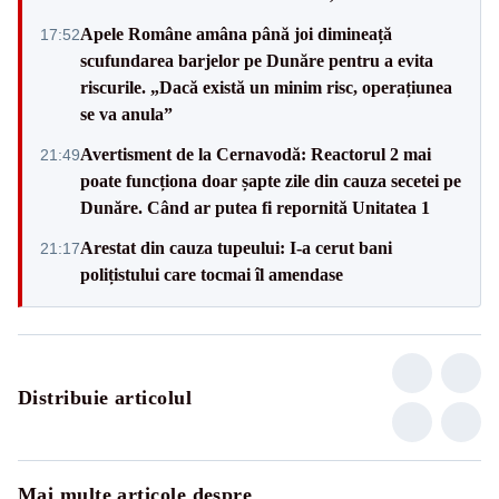
Apele Române amâna până joi dimineață
17:52
scufundarea barjelor pe Dunăre pentru a evita
riscurile. „Dacă există un minim risc, operațiunea
se va anula”
Avertisment de la Cernavodă: Reactorul 2 mai
21:49
poate funcționa doar șapte zile din cauza secetei pe
Dunăre. Când ar putea fi repornită Unitatea 1
Arestat din cauza tupeului: I-a cerut bani
21:17
polițistului care tocmai îl amendase
Distribuie articolul
Mai multe articole despre