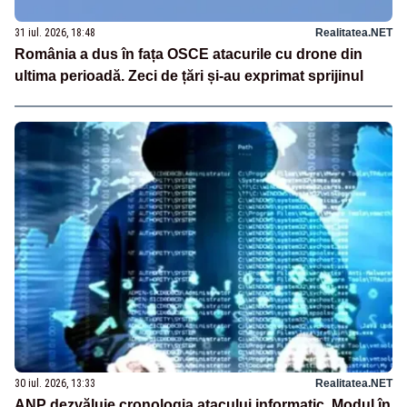
31 iul. 2026, 18:48
Realitatea.NET
România a dus în fața OSCE atacurile cu drone din
ultima perioadă. Zeci de țări și-au exprimat sprijinul
30 iul. 2026, 13:33
Realitatea.NET
ANP dezvăluie cronologia atacului informatic. Modul în