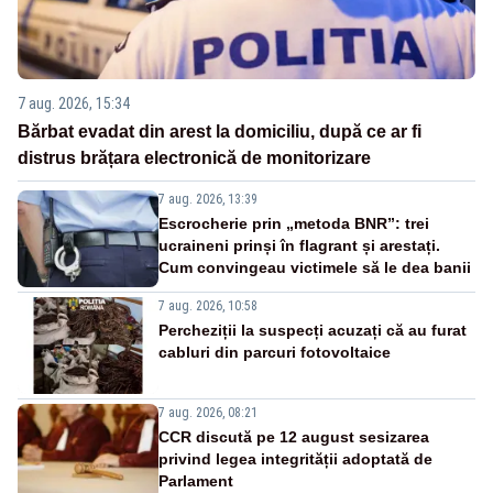
7 aug. 2026, 15:34
Bărbat evadat din arest la domiciliu, după ce ar fi
distrus brățara electronică de monitorizare
7 aug. 2026, 13:39
Escrocherie prin „metoda BNR”: trei
ucraineni prinși în flagrant și arestați.
Cum convingeau victimele să le dea banii
7 aug. 2026, 10:58
Percheziții la suspecți acuzați că au furat
cabluri din parcuri fotovoltaice
7 aug. 2026, 08:21
CCR discută pe 12 august sesizarea
privind legea integrității adoptată de
Parlament