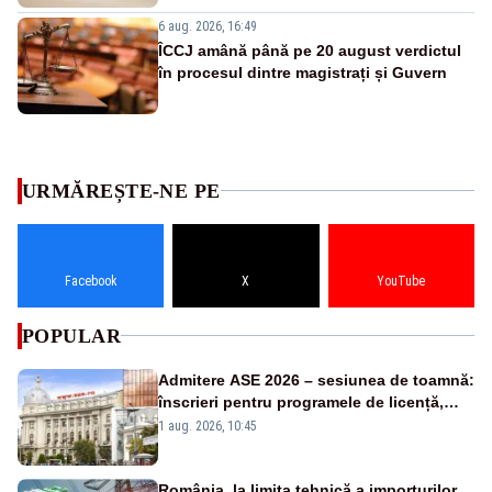
6 aug. 2026, 16:49
ÎCCJ amână până pe 20 august verdictul
în procesul dintre magistrați și Guvern
URMĂREȘTE-NE PE
Facebook
X
YouTube
POPULAR
Admitere ASE 2026 – sesiunea de toamnă:
înscrieri pentru programele de licență,
masterat și doctorat
1 aug. 2026, 10:45
România, la limita tehnică a importurilor