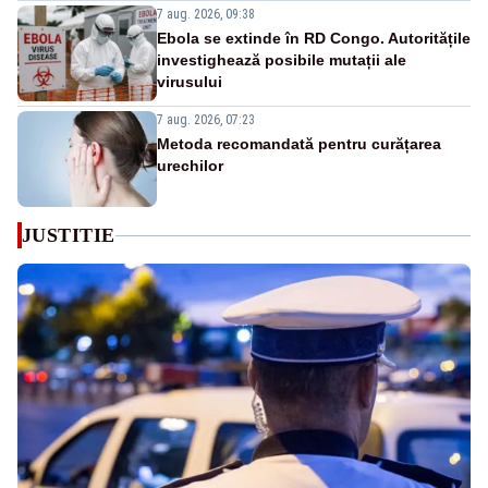
7 aug. 2026, 09:38
Ebola se extinde în RD Congo. Autoritățile
investighează posibile mutații ale
virusului
7 aug. 2026, 07:23
Metoda recomandată pentru curățarea
urechilor
JUSTITIE