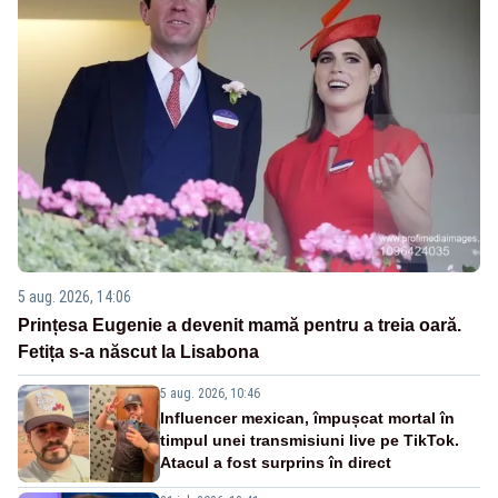
5 aug. 2026, 14:06
Prințesa Eugenie a devenit mamă pentru a treia oară.
Fetița s-a născut la Lisabona
5 aug. 2026, 10:46
Influencer mexican, împușcat mortal în
timpul unei transmisiuni live pe TikTok.
Atacul a fost surprins în direct