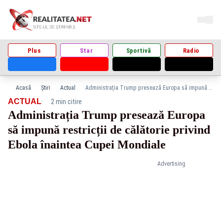
Plus
Star
Sportivă
Radio
Acasă
Știri
Actual
Administrația Trump presează Europa să impună restricții de călătorie privind Ebola înaintea Cupei Mondiale
·
ACTUAL
2 min citire
Administrația Trump presează Europa
să impună restricții de călătorie privind
Ebola înaintea Cupei Mondiale
Advertising