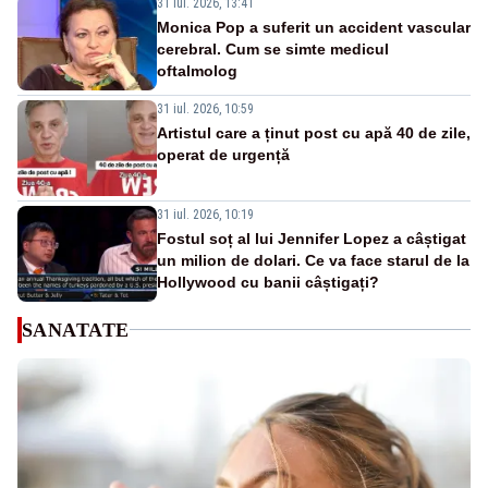
31 iul. 2026, 13:41
Monica Pop a suferit un accident vascular
cerebral. Cum se simte medicul
oftalmolog
31 iul. 2026, 10:59
Artistul care a ținut post cu apă 40 de zile,
operat de urgență
31 iul. 2026, 10:19
Fostul soț al lui Jennifer Lopez a câștigat
un milion de dolari. Ce va face starul de la
Hollywood cu banii câștigați?
SANATATE