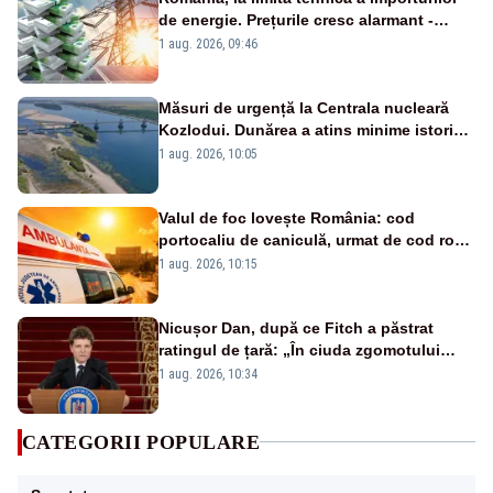
de energie. Prețurile cresc alarmant -
Analiză Realitatea Plus
1 aug. 2026, 09:46
Măsuri de urgență la Centrala nucleară
Kozlodui. Dunărea a atins minime istorice
și în Bulgaria
1 aug. 2026, 10:05
Valul de foc lovește România: cod
portocaliu de caniculă, urmat de cod roșu
duminică. Temperaturile urcă spre 40°C
1 aug. 2026, 10:15
Nicușor Dan, după ce Fitch a păstrat
ratingul de țară: „În ciuda zgomotului
politic, România funcționează”
1 aug. 2026, 10:34
CATEGORII POPULARE