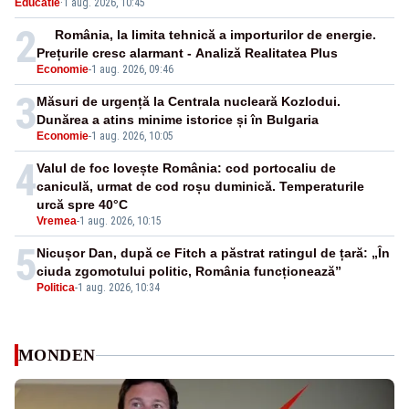
Educatie
·
1 aug. 2026, 10:45
2
România, la limita tehnică a importurilor de energie.
Prețurile cresc alarmant - Analiză Realitatea Plus
Economie
-
1 aug. 2026, 09:46
3
Măsuri de urgență la Centrala nucleară Kozlodui.
Dunărea a atins minime istorice și în Bulgaria
Economie
-
1 aug. 2026, 10:05
4
Valul de foc lovește România: cod portocaliu de
caniculă, urmat de cod roșu duminică. Temperaturile
urcă spre 40°C
Vremea
-
1 aug. 2026, 10:15
5
Nicușor Dan, după ce Fitch a păstrat ratingul de țară: „În
ciuda zgomotului politic, România funcționează”
Politica
-
1 aug. 2026, 10:34
MONDEN