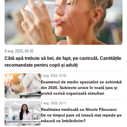
8 aug. 2026, 08:45
Câtă apă trebuie să bei, de fapt, pe caniculă. Cantitățile
recomandate pentru copii și adulți
7 aug. 2026, 15:42
Examenul de medic specialist se schimbă
din 2026. Subiecte unice în toată țara și
probă scrisă organizată simultan
7 aug. 2026, 10:11
Realitatea medicală cu Nicole Păcuraru:
De ce timpul pare să treacă mai repede pe
măsură ce îmbătrânim?