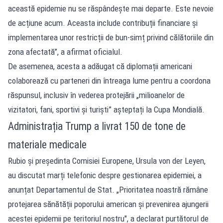
această epidemie nu se răspândește mai departe. Este nevoie
de acțiune acum. Aceasta include contribuții financiare și
implementarea unor restricții de bun-simț privind călătoriile din
zona afectată”, a afirmat oficialul.
De asemenea, acesta a adăugat că diplomații americani
colaborează cu parteneri din întreaga lume pentru a coordona
răspunsul, inclusiv în vederea protejării „milioanelor de
vizitatori, fani, sportivi și turiști” așteptați la Cupa Mondială.
Administrația Trump a livrat 150 de tone de
materiale medicale
Rubio și președinta Comisiei Europene, Ursula von der Leyen,
au discutat marți telefonic despre gestionarea epidemiei, a
anunțat Departamentul de Stat. „Prioritatea noastră rămâne
protejarea sănătății poporului american și prevenirea ajungerii
acestei epidemii pe teritoriul nostru", a declarat purtătorul de