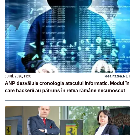
30 iul. 2026, 13:33
Realitatea.NET
ANP dezvăluie cronologia atacului informatic. Modul în
care hackerii au pătruns în rețea rămâne necunoscut