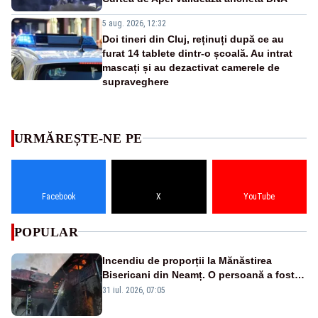
5 aug. 2026, 12:32
Doi tineri din Cluj, reținuți după ce au
furat 14 tablete dintr-o școală. Au intrat
mascați și au dezactivat camerele de
supraveghere
URMĂREȘTE-NE PE
Facebook
X
YouTube
POPULAR
Incendiu de proporții la Mănăstirea
Bisericani din Neamț. O persoană a fost
găsită carbonizată - FOTO/ VIDEO
31 iul. 2026, 07:05