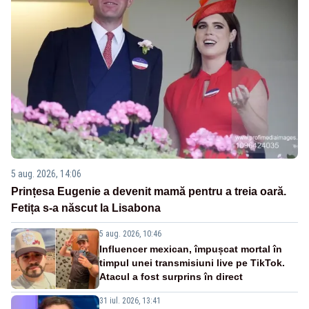
5 aug. 2026, 14:06
Prințesa Eugenie a devenit mamă pentru a treia oară.
Fetița s-a născut la Lisabona
5 aug. 2026, 10:46
Influencer mexican, împușcat mortal în
timpul unei transmisiuni live pe TikTok.
Atacul a fost surprins în direct
31 iul. 2026, 13:41