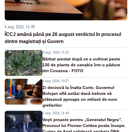
6 aug. 2026, 16:49
ÎCCJ amână până pe 20 august verdictul în procesul
dintre magistrați și Guvern
6 aug. 2026, 13:25
Bărbat arestat după ce a cultivat peste
130 de plante de canabis într-o pădure
din Covasna - FOTO
6 aug. 2026, 10:57
Zi decisivă la Înalta Curte. Guvernul
Bolojan află astăzi dacă trebuie să
plătească aproape un miliard de euro
grefierilor
5 aug. 2026, 18:40
Vești proaste pentru „Generalul Negru”.
Procesul lui Florian Coldea poate începe.
Curtea de Apel validează ancheta DNA