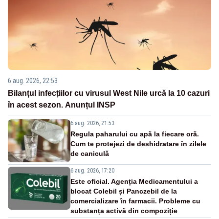
6 aug. 2026, 22:53
Bilanțul infecțiilor cu virusul West Nile urcă la 10 cazuri
în acest sezon. Anunțul INSP
6 aug. 2026, 21:53
Regula paharului cu apă la fiecare oră.
Cum te protejezi de deshidratare în zilele
de caniculă
6 aug. 2026, 17:20
Este oficial. Agenția Medicamentului a
blocat Colebil și Panczebil de la
comercializare în farmacii. Probleme cu
substanța activă din compoziție