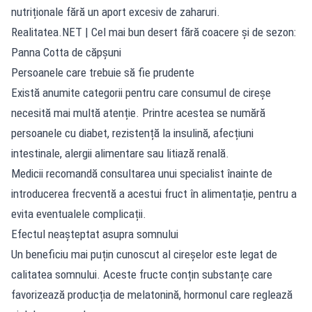
nutriționale fără un aport excesiv de zaharuri.
Realitatea.NET
| Cel mai bun desert fără coacere și de sezon:
Panna Cotta de căpșuni
Persoanele care trebuie să fie prudente
Există anumite categorii pentru care consumul de cireșe
necesită mai multă atenție. Printre acestea se numără
persoanele cu diabet, rezistență la insulină, afecțiuni
intestinale, alergii alimentare sau litiază renală.
Medicii recomandă consultarea unui specialist înainte de
introducerea frecventă a acestui fruct în alimentație, pentru a
evita eventualele complicații.
Efectul neașteptat asupra somnului
Un beneficiu mai puțin cunoscut al cireșelor este legat de
calitatea somnului. Aceste fructe conțin substanțe care
favorizează producția de melatonină, hormonul care reglează