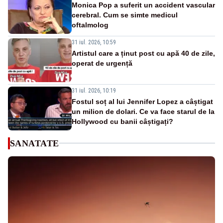
Monica Pop a suferit un accident vascular
cerebral. Cum se simte medicul
oftalmolog
31 iul. 2026, 10:59
Artistul care a ținut post cu apă 40 de zile,
operat de urgență
31 iul. 2026, 10:19
Fostul soț al lui Jennifer Lopez a câștigat
un milion de dolari. Ce va face starul de la
Hollywood cu banii câștigați?
SANATATE