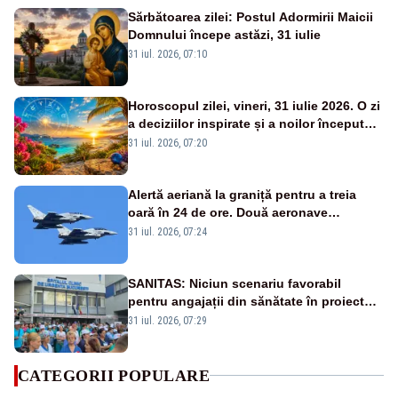
Sărbătoarea zilei: Postul Adormirii Maicii
Domnului începe astăzi, 31 iulie
31 iul. 2026, 07:10
Horoscopul zilei, vineri, 31 iulie 2026. O zi
a deciziilor inspirate și a noilor începuturi.
Vezi zodiile vizate
31 iul. 2026, 07:20
Alertă aeriană la graniță pentru a treia
oară în 24 de ore. Două aeronave
Eurofighter britanice au fost ridicate de la
31 iul. 2026, 07:24
sol
SANITAS: Niciun scenariu favorabil
pentru angajații din sănătate în proiectul
Legii salarizării
31 iul. 2026, 07:29
CATEGORII POPULARE