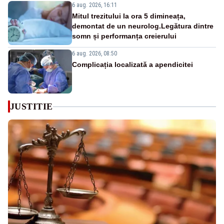
6 aug. 2026, 16:11
Mitul trezitului la ora 5 dimineața,
demontat de un neurolog.Legătura dintre
somn și performanța creierului
6 aug. 2026, 08:50
Complicația localizată a apendicitei
JUSTITIE