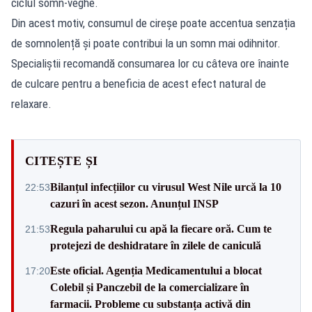
ciclul somn-veghe.
Din acest motiv, consumul de cireșe poate accentua senzația
de somnolență și poate contribui la un somn mai odihnitor.
Specialiștii recomandă consumarea lor cu câteva ore înainte
de culcare pentru a beneficia de acest efect natural de
relaxare.
CITEȘTE ȘI
Bilanțul infecțiilor cu virusul West Nile urcă la 10
22:53
cazuri în acest sezon. Anunțul INSP
Regula paharului cu apă la fiecare oră. Cum te
21:53
protejezi de deshidratare în zilele de caniculă
Este oficial. Agenția Medicamentului a blocat
17:20
Colebil și Panczebil de la comercializare în
farmacii. Probleme cu substanța activă din