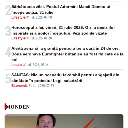
2
Sărbătoarea zilei: Postul Adormirii Maicii Domnului
începe astăzi, 31 iulie
Lifestyle
-
31 iul. 2026, 07:10
3
Horoscopul zilei, vineri, 31 iulie 2026. O zi a deciziilor
inspirate și a noilor începuturi. Vezi zodiile vizate
Lifestyle
-
31 iul. 2026, 07:20
4
Alertă aeriană la graniță pentru a treia oară în 24 de ore.
Două aeronave Eurofighter britanice au fost ridicate de la
sol
Locale
-
31 iul. 2026, 07:24
5
SANITAS: Niciun scenariu favorabil pentru angajații din
sănătate în proiectul Legii salarizării
Economie
-
31 iul. 2026, 07:29
MONDEN