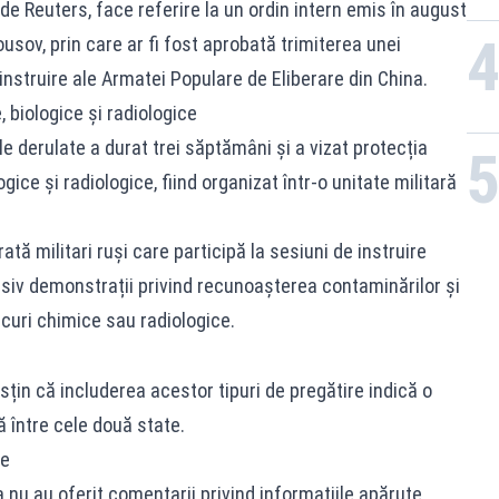
 de
Reuters
, face referire la un ordin intern emis în august
usov, prin care ar fi fost aprobată trimiterea unei
instruire ale Armatei Populare de Eliberare din China.
, biologice și radiologice
ile derulate a durat trei săptămâni și a vizat protecția
gice și radiologice, fiind organizat într-o unitate militară
tă militari ruși care participă la sesiuni de instruire
lusiv demonstrații privind recunoașterea contaminărilor și
acuri chimice sau radiologice.
usțin că includerea acestor tipuri de pregătire indică o
 între cele două state.
le
a nu au oferit comentarii privind informațiile apărute.