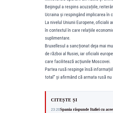
Beijingul a respins acuzațiile, reiterâ
Ucraina și respingând implicarea în c
La nivelul Uniunii Europene, oficialii
în contextul în care relațiile econo
suplimentare.
Bruxellesul a sancționat deja mai mul
de război al Rusiei, iar oficialii euro
care facilitează acțiunile Moscovei.
Partea rusă respinge însă informațiile
total” și afirmând că armata rusă nu 
CITEȘTE ȘI
Spania răspunde Italiei cu acee
23:20