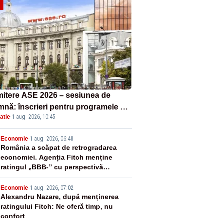
itere ASE 2026 – sesiunea de
mnă: înscrieri pentru programele de
atie
·
1 aug. 2026, 10:45
nță, masterat și doctorat
2
Economie
-
1 aug. 2026, 06:48
România a scăpat de retrogradarea
economiei. Agenția Fitch menține
ratingul „BBB-” cu perspectivă
negativă
3
Economie
-
1 aug. 2026, 07:02
Alexandru Nazare, după menținerea
ratingului Fitch: Ne oferă timp, nu
confort