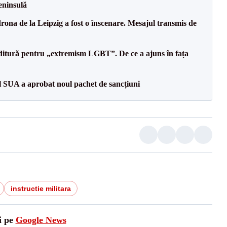
eninsulă
drona de la Leipzig a fost o înscenare. Mesajul transmis de
ditură pentru „extremism LGBT”. De ce a ajuns în fața
l SUA a aprobat noul pachet de sancțiuni
instructie militara
i pe
Google News