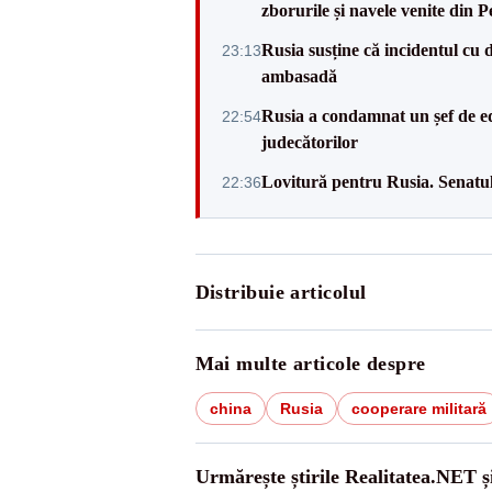
zborurile și navele venite din P
Rusia susține că incidentul cu 
23:13
ambasadă
Rusia a condamnat un șef de e
22:54
judecătorilor
Lovitură pentru Rusia. Senatu
22:36
Distribuie articolul
Mai multe articole despre
china
Rusia
cooperare militară
Urmărește știrile Realitatea.NET ș