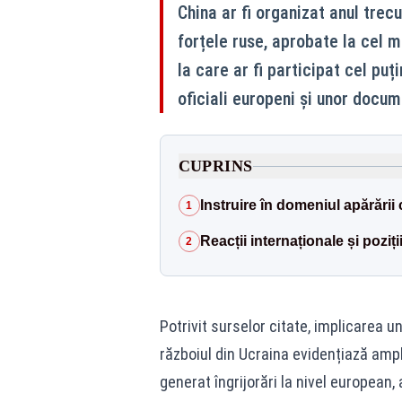
China ar fi organizat anul tre
forțele ruse, aprobate la cel m
la care ar fi participat cel puț
oficiali europeni și unor docu
CUPRINS
Instruire în domeniul apărării 
1
Reacții internaționale și poziții
2
Potrivit surselor citate, implicarea un
războiul din Ucraina evidențiază ampl
generat îngrijorări la nivel european, 