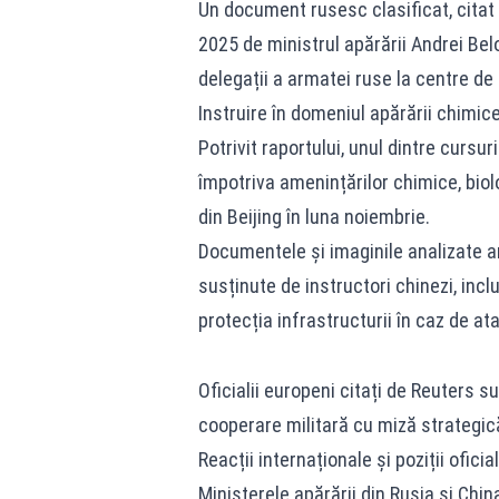
Un document rusesc clasificat, citat
2025 de ministrul apărării Andrei Belo
delegații a armatei ruse la centre de 
Instruire în domeniul apărării chimice
Potrivit raportului, unul dintre cursur
împotriva amenințărilor chimice, biolo
din Beijing în luna noiembrie.
Documentele și imaginile analizate ara
susținute de instructori chinezi, inc
protecția infrastructurii în caz de at
Oficialii europeni citați de Reuters s
cooperare militară cu miză strategică
Reacții internaționale și poziții oficia
Ministerele apărării din Rusia și Chin