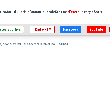
tica
Actual
Justitie
Economie
Locale
Sanatate
Extern
Lifestyle
Sport
atea Sportivă
Radio RFM
Facebook
YouTube
a, cooperare militară secretă la nivel înalt - SURSE