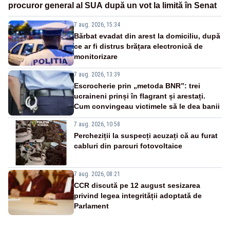
procuror general al SUA după un vot la limită în Senat
7 aug. 2026, 15:34
Bărbat evadat din arest la domiciliu, după
ce ar fi distrus brățara electronică de
monitorizare
7 aug. 2026, 13:39
Escrocherie prin „metoda BNR”: trei
ucraineni prinși în flagrant și arestați.
Cum convingeau victimele să le dea banii
7 aug. 2026, 10:58
Percheziții la suspecți acuzați că au furat
cabluri din parcuri fotovoltaice
7 aug. 2026, 08:21
CCR discută pe 12 august sesizarea
privind legea integrității adoptată de
Parlament