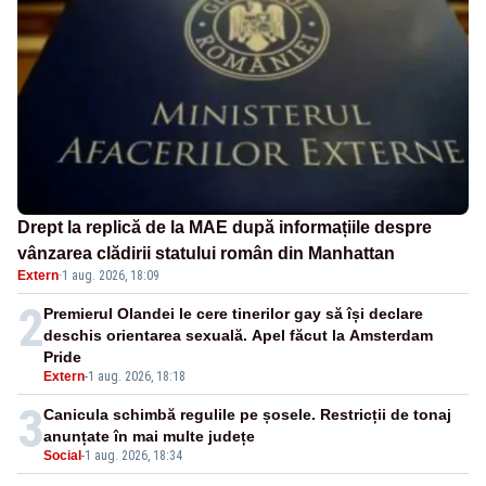
Drept la replică de la MAE după informațiile despre
vânzarea clădirii statului român din Manhattan
Extern
·
1 aug. 2026, 18:09
2
Premierul Olandei le cere tinerilor gay să își declare
deschis orientarea sexuală. Apel făcut la Amsterdam
Pride
Extern
-
1 aug. 2026, 18:18
3
Canicula schimbă regulile pe șosele. Restricții de tonaj
anunțate în mai multe județe
Social
-
1 aug. 2026, 18:34