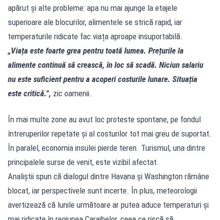
apărut și alte probleme: apa nu mai ajunge la etajele
superioare ale blocurilor, alimentele se strică rapid, iar
temperaturile ridicate fac viața aproape insuportabilă.
„Viața este foarte grea pentru toată lumea. Prețurile la
alimente continuă să crească, în loc să scadă. Niciun salariu
nu este suficient pentru a acoperi costurile lunare. Situația
este critică.”,
zic oamenii.
În mai multe zone au avut loc proteste spontane, pe fondul
întreruperilor repetate și al costurilor tot mai greu de suportat.
În paralel
, economia insulei pierde teren. Turismul, una dintre
principalele surse de venit, este vizibil afectat.
Analiștii spun că dialogul dintre Havana și Washington rămâne
blocat, iar perspectivele sunt incerte. În plus, meteorologii
avertizează că lunile următoare ar putea aduce temperaturi și
mai ridicate în regiunea Caraibelor, ceea ce riscă să