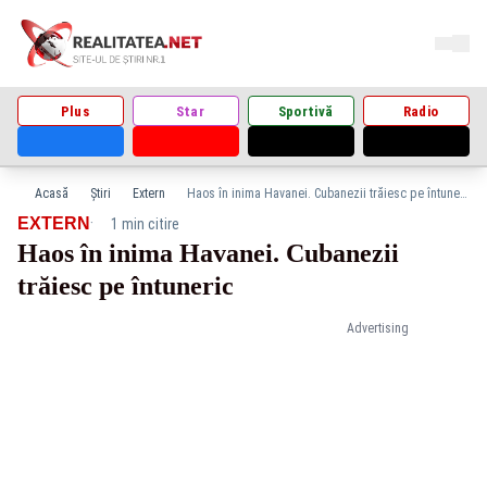
Plus
Star
Sportivă
Radio
Acasă
Știri
Extern
Haos în inima Havanei. Cubanezii trăiesc pe întuneric
·
EXTERN
1 min citire
Haos în inima Havanei. Cubanezii
trăiesc pe întuneric
Advertising