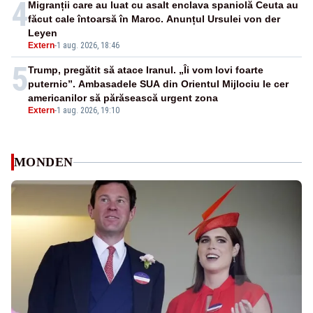
4
Migranții care au luat cu asalt enclava spaniolă Ceuta au
făcut cale întoarsă în Maroc. Anunțul Ursulei von der
Leyen
Extern
-
1 aug. 2026, 18:46
5
Trump, pregătit să atace Iranul. „Îi vom lovi foarte
puternic”. Ambasadele SUA din Orientul Mijlociu le cer
americanilor să părăsească urgent zona
Extern
-
1 aug. 2026, 19:10
MONDEN