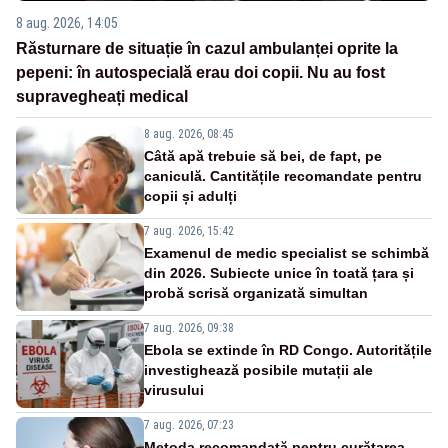
8 aug. 2026, 14:05
Răsturnare de situație în cazul ambulanței oprite la
pepeni: în autospecială erau doi copii. Nu au fost
supravegheați medical
8 aug. 2026, 08:45
Câtă apă trebuie să bei, de fapt, pe
caniculă. Cantitățile recomandate pentru
copii și adulți
7 aug. 2026, 15:42
Examenul de medic specialist se schimbă
din 2026. Subiecte unice în toată țara și
probă scrisă organizată simultan
7 aug. 2026, 09:38
Ebola se extinde în RD Congo. Autoritățile
investighează posibile mutații ale
virusului
7 aug. 2026, 07:23
Metoda recomandată pentru curățarea