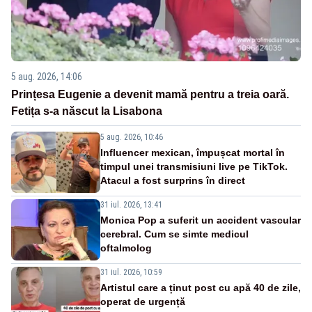
5 aug. 2026, 14:06
Prințesa Eugenie a devenit mamă pentru a treia oară.
Fetița s-a născut la Lisabona
5 aug. 2026, 10:46
Influencer mexican, împușcat mortal în
timpul unei transmisiuni live pe TikTok.
Atacul a fost surprins în direct
31 iul. 2026, 13:41
Monica Pop a suferit un accident vascular
cerebral. Cum se simte medicul
oftalmolog
31 iul. 2026, 10:59
Artistul care a ținut post cu apă 40 de zile,
operat de urgență