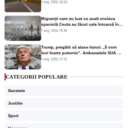
județe
1 aug. 2026, 18:34
Migranții care au luat cu asalt enclava
spaniolă Ceuta au făcut cale întoarsă în
Maroc. Anunțul Ursulei von der Leyen
1 aug. 2026, 18:46
Trump, pregătit să atace Iranul. „Îi vom
lovi foarte puternic”. Ambasadele SUA din
Orientul Mijlociu le cer americanilor să
1 aug. 2026, 19:10
părăsească urgent zona
CATEGORII POPULARE
Sanatate
Justitie
Sport