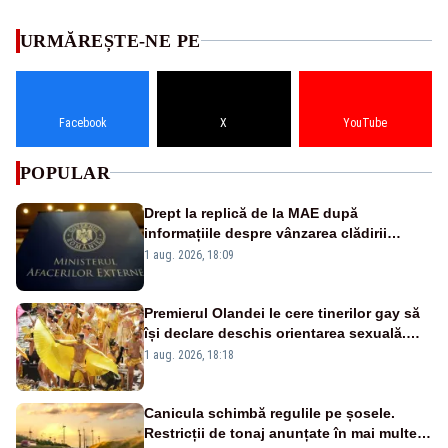
URMĂREȘTE-NE PE
Facebook
X
YouTube
POPULAR
Drept la replică de la MAE după
informațiile despre vânzarea clădirii
statului român din Manhattan
1 aug. 2026, 18:09
Premierul Olandei le cere tinerilor gay să
își declare deschis orientarea sexuală.
Apel făcut la Amsterdam Pride
1 aug. 2026, 18:18
Canicula schimbă regulile pe șosele.
Restricții de tonaj anunțate în mai multe