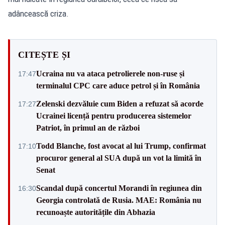
adâncească criza.
CITEȘTE ȘI
Ucraina nu va ataca petrolierele non-ruse și
17:47
terminalul CPC care aduce petrol și în România
Zelenski dezvăluie cum Biden a refuzat să acorde
17:27
Ucrainei licență pentru producerea sistemelor
Patriot, în primul an de război
Todd Blanche, fost avocat al lui Trump, confirmat
17:10
procuror general al SUA după un vot la limită în
Senat
Scandal după concertul Morandi în regiunea din
16:30
Georgia controlată de Rusia. MAE: România nu
recunoaște autoritățile din Abhazia