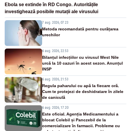
Ebola se extinde în RD Congo. Autoritățile
investighează posibile mutații ale virusului
7 aug. 2026, 07:23
Metoda recomandată pentru curățarea
urechilor
6 aug. 2026, 22:53
Bilanțul infecțiilor cu virusul West Nile
urcă la 10 cazuri în acest sezon. Anunțul
INSP
6 aug. 2026, 21:53
Regula paharului cu apă la fiecare oră.
Cum te protejezi de deshidratare în zilele
de caniculă
6 aug. 2026, 17:20
Este oficial. Agenția Medicamentului a
blocat Colebil și Panczebil de la
comercializare în farmacii. Probleme cu