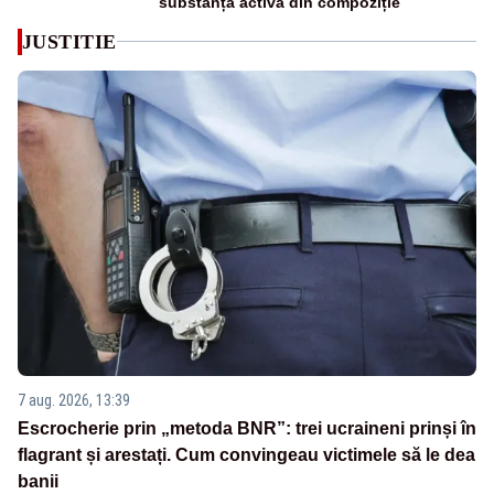
substanța activă din compoziție
JUSTITIE
7 aug. 2026, 13:39
Escrocherie prin „metoda BNR”: trei ucraineni prinși în
flagrant și arestați. Cum convingeau victimele să le dea
banii