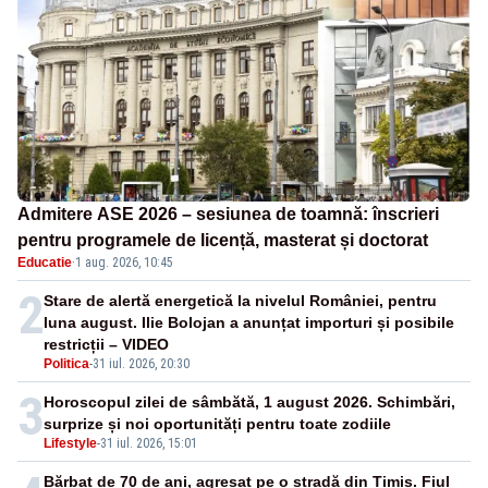
Admitere ASE 2026 – sesiunea de toamnă: înscrieri
pentru programele de licență, masterat și doctorat
Educatie
·
1 aug. 2026, 10:45
2
Stare de alertă energetică la nivelul României, pentru
luna august. Ilie Bolojan a anunțat importuri și posibile
restricții – VIDEO
Politica
-
31 iul. 2026, 20:30
3
Horoscopul zilei de sâmbătă, 1 august 2026. Schimbări,
surprize și noi oportunități pentru toate zodiile
Lifestyle
-
31 iul. 2026, 15:01
Bărbat de 70 de ani, agresat pe o stradă din Timiș. Fiul