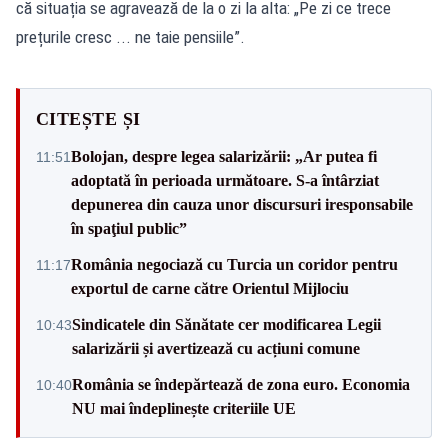
că situația se agravează de la o zi la alta: „Pe zi ce trece
prețurile cresc ... ne taie pensiile”.
CITEȘTE ȘI
Bolojan, despre legea salarizării: „Ar putea fi
11:51
adoptată în perioada următoare. S-a întârziat
depunerea din cauza unor discursuri iresponsabile
în spaţiul public”
România negociază cu Turcia un coridor pentru
11:17
exportul de carne către Orientul Mijlociu
Sindicatele din Sănătate cer modificarea Legii
10:43
salarizării și avertizează cu acțiuni comune
România se îndepărtează de zona euro. Economia
10:40
NU mai îndeplinește criteriile UE