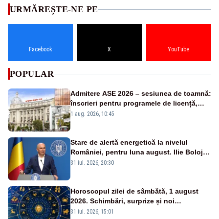
URMĂREȘTE-NE PE
Facebook
X
YouTube
POPULAR
Admitere ASE 2026 – sesiunea de toamnă:
înscrieri pentru programele de licență,
masterat și doctorat
1 aug. 2026, 10:45
Stare de alertă energetică la nivelul
României, pentru luna august. Ilie Bolojan
a anunțat importuri și posibile restricții –
31 iul. 2026, 20:30
VIDEO
Horoscopul zilei de sâmbătă, 1 august
2026. Schimbări, surprize și noi
oportunități pentru toate zodiile
31 iul. 2026, 15:01