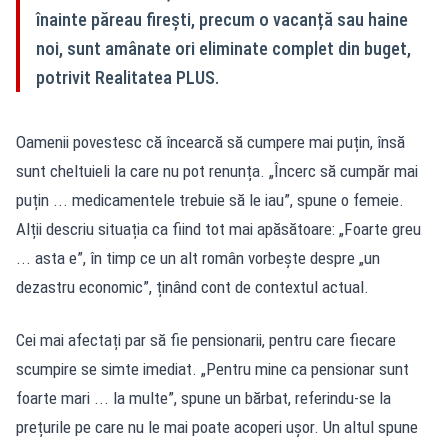
înainte păreau firești, precum o vacanță sau haine
noi, sunt amânate ori eliminate complet din buget,
potrivit Realitatea PLUS.
Oamenii povestesc că încearcă să cumpere mai puțin, însă
sunt cheltuieli la care nu pot renunța. „Încerc să cumpăr mai
puțin ... medicamentele trebuie să le iau”, spune o femeie.
Alții descriu situația ca fiind tot mai apăsătoare: „Foarte greu
... asta e”, în timp ce un alt român vorbește despre „un
dezastru economic”, ținând cont de contextul actual.
Cei mai afectați par să fie pensionarii, pentru care fiecare
scumpire se simte imediat. „Pentru mine ca pensionar sunt
foarte mari ... la multe”, spune un bărbat, referindu-se la
prețurile pe care nu le mai poate acoperi ușor. Un altul spune