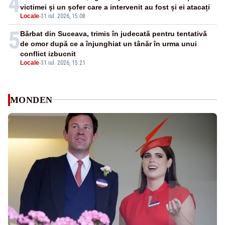
4
victimei și un șofer care a intervenit au fost și ei atacați
Locale
-
31 iul. 2026, 15:08
5
Bărbat din Suceava, trimis în judecată pentru tentativă
de omor după ce a înjunghiat un tânăr în urma unui
conflict izbucnit
Locale
-
31 iul. 2026, 15:21
MONDEN