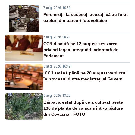
7 aug. 2026, 10:58
Percheziții la suspecți acuzați că au furat
cabluri din parcuri fotovoltaice
7 aug. 2026, 08:21
CCR discută pe 12 august sesizarea
privind legea integrității adoptată de
Parlament
6 aug. 2026, 16:49
ÎCCJ amână până pe 20 august verdictul
în procesul dintre magistrați și Guvern
6 aug. 2026, 13:25
Bărbat arestat după ce a cultivat peste
130 de plante de canabis într-o pădure
din Covasna - FOTO