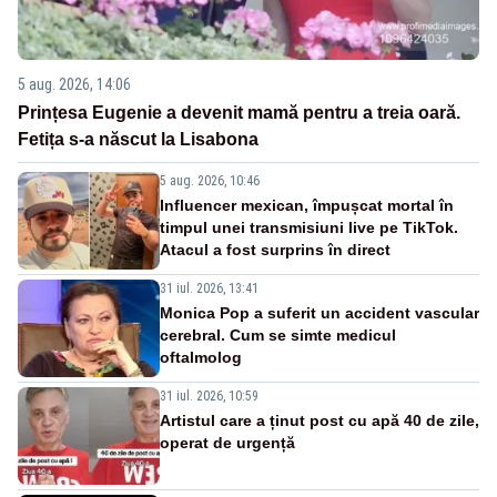
5 aug. 2026, 14:06
Prințesa Eugenie a devenit mamă pentru a treia oară.
Fetița s-a născut la Lisabona
5 aug. 2026, 10:46
Influencer mexican, împușcat mortal în
timpul unei transmisiuni live pe TikTok.
Atacul a fost surprins în direct
31 iul. 2026, 13:41
Monica Pop a suferit un accident vascular
cerebral. Cum se simte medicul
oftalmolog
31 iul. 2026, 10:59
Artistul care a ținut post cu apă 40 de zile,
operat de urgență