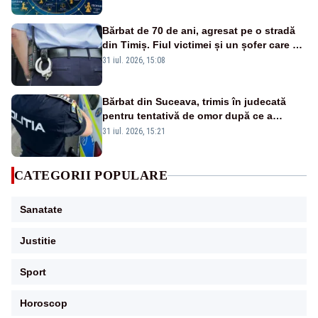
Bărbat de 70 de ani, agresat pe o stradă
din Timiș. Fiul victimei și un șofer care a
intervenit au fost și ei atacați
31 iul. 2026, 15:08
Bărbat din Suceava, trimis în judecată
pentru tentativă de omor după ce a
înjunghiat un tânăr în urma unui conflict
31 iul. 2026, 15:21
izbucnit
CATEGORII POPULARE
Sanatate
Justitie
Sport
Horoscop