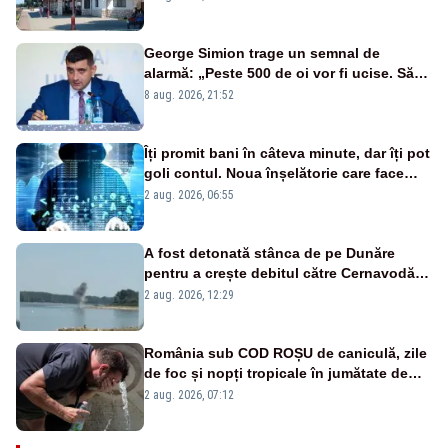
George Simion trage un semnal de
alarmă: „Peste 500 de oi vor fi ucise. Să
vedem dacă ciobanii vor fi despăgubiți”
8 aug. 2026, 21:52
Îți promit bani în câteva minute, dar îți pot
goli contul. Noua înșelătorie care face
victime pe Facebook și WhatsApp
2 aug. 2026, 06:55
A fost detonată stânca de pe Dunăre
pentru a crește debitul către Cernavodă –
VIDEO
2 aug. 2026, 12:29
România sub COD ROȘU de caniculă, zile
de foc și nopți tropicale în jumătate de
țară
2 aug. 2026, 07:12