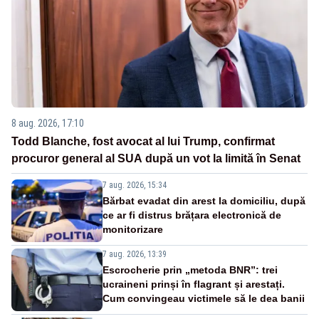
8 aug. 2026, 17:10
Todd Blanche, fost avocat al lui Trump, confirmat
procuror general al SUA după un vot la limită în Senat
7 aug. 2026, 15:34
Bărbat evadat din arest la domiciliu, după
ce ar fi distrus brățara electronică de
monitorizare
7 aug. 2026, 13:39
Escrocherie prin „metoda BNR”: trei
ucraineni prinși în flagrant și arestați.
Cum convingeau victimele să le dea banii