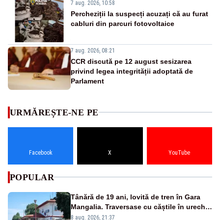
7 aug. 2026, 10:58
Percheziții la suspecți acuzați că au furat
cabluri din parcuri fotovoltaice
7 aug. 2026, 08:21
CCR discută pe 12 august sesizarea
privind legea integrității adoptată de
Parlament
URMĂREȘTE-NE PE
Facebook
X
YouTube
POPULAR
Tânără de 19 ani, lovită de tren în Gara
Mangalia. Traversase cu căștile în urechi
liniile printr-un loc nepermis
8 aug. 2026, 21:37