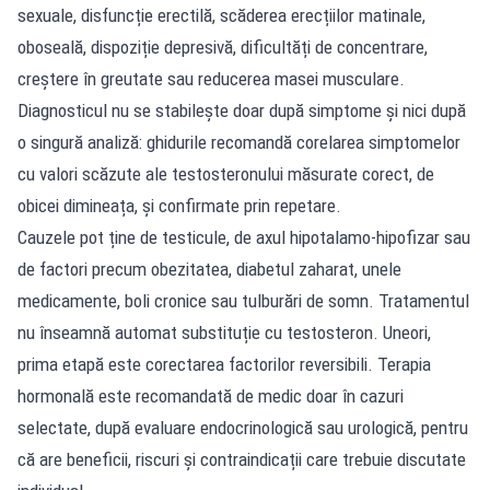
sexuale, disfuncție erectilă, scăderea erecțiilor matinale,
oboseală, dispoziție depresivă, dificultăți de concentrare,
creștere în greutate sau reducerea masei musculare.
Diagnosticul nu se stabilește doar după simptome și nici după
o singură analiză: ghidurile recomandă corelarea simptomelor
cu valori scăzute ale testosteronului măsurate corect, de
obicei dimineața, și confirmate prin repetare.
Cauzele pot ține de testicule, de axul hipotalamo-hipofizar sau
de factori precum obezitatea, diabetul zaharat, unele
medicamente, boli cronice sau tulburări de somn. Tratamentul
nu înseamnă automat substituție cu testosteron. Uneori,
prima etapă este corectarea factorilor reversibili. Terapia
hormonală este recomandată de medic doar în cazuri
selectate, după evaluare endocrinologică sau urologică, pentru
că are beneficii, riscuri și contraindicații care trebuie discutate