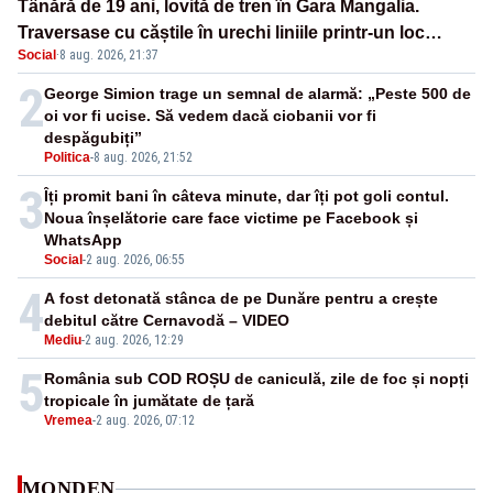
Tânără de 19 ani, lovită de tren în Gara Mangalia.
Traversase cu căștile în urechi liniile printr-un loc
Social
·
8 aug. 2026, 21:37
nepermis
2
George Simion trage un semnal de alarmă: „Peste 500 de
oi vor fi ucise. Să vedem dacă ciobanii vor fi
despăgubiți”
Politica
-
8 aug. 2026, 21:52
3
Îți promit bani în câteva minute, dar îți pot goli contul.
Noua înșelătorie care face victime pe Facebook și
WhatsApp
Social
-
2 aug. 2026, 06:55
4
A fost detonată stânca de pe Dunăre pentru a crește
debitul către Cernavodă – VIDEO
Mediu
-
2 aug. 2026, 12:29
5
România sub COD ROȘU de caniculă, zile de foc și nopți
tropicale în jumătate de țară
Vremea
-
2 aug. 2026, 07:12
MONDEN