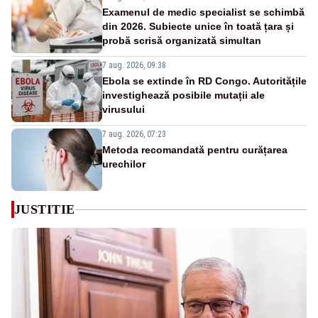
Examenul de medic specialist se schimbă
din 2026. Subiecte unice în toată țara și
probă scrisă organizată simultan
7 aug. 2026, 09:38
Ebola se extinde în RD Congo. Autoritățile
investighează posibile mutații ale
virusului
7 aug. 2026, 07:23
Metoda recomandată pentru curățarea
urechilor
JUSTITIE