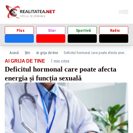
Plus
Star
Sportivă
Radio
Acasă
Știri
Ai grija de tine
Deficitul hormonal care poate afecta energia și funcția sexuală
·
AI GRIJA DE TINE
1 min citire
Deficitul hormonal care poate afecta
energia și funcția sexuală