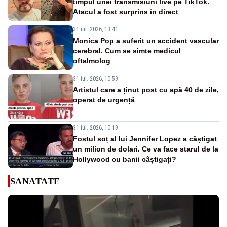
timpul unei transmisiuni live pe TikTok.
Atacul a fost surprins în direct
31 iul. 2026, 13:41
Monica Pop a suferit un accident vascular
cerebral. Cum se simte medicul
oftalmolog
31 iul. 2026, 10:59
Artistul care a ținut post cu apă 40 de zile,
operat de urgență
31 iul. 2026, 10:19
Fostul soț al lui Jennifer Lopez a câștigat
un milion de dolari. Ce va face starul de la
Hollywood cu banii câștigați?
SANATATE