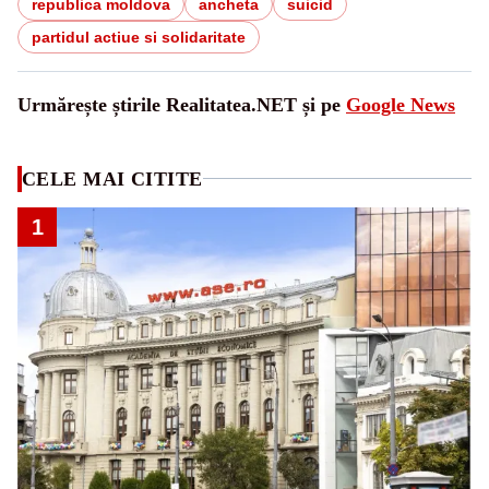
republica moldova
ancheta
suicid
partidul actiue si solidaritate
Urmărește știrile Realitatea.NET și pe
Google News
CELE MAI CITITE
1