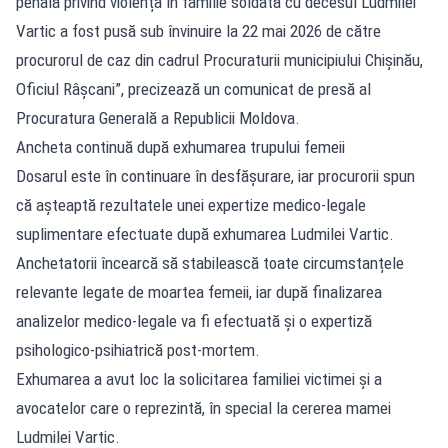
penală privind violența în familie soldată cu decesul Ludmilei
Vartic a fost pusă sub învinuire la 22 mai 2026 de către
procurorul de caz din cadrul Procuraturii municipiului Chișinău,
Oficiul Râșcani”, precizează un comunicat de presă al
Procuratura Generală a Republicii Moldova.
Ancheta continuă după exhumarea trupului femeii
Dosarul este în continuare în desfășurare, iar procurorii spun
că așteaptă rezultatele unei expertize medico-legale
suplimentare efectuate după exhumarea Ludmilei Vartic.
Anchetatorii încearcă să stabilească toate circumstanțele
relevante legate de moartea femeii, iar după finalizarea
analizelor medico-legale va fi efectuată și o expertiză
psihologico-psihiatrică post-mortem.
Exhumarea a avut loc la solicitarea familiei victimei și a
avocatelor care o reprezintă, în special la cererea mamei
Ludmilei Vartic.