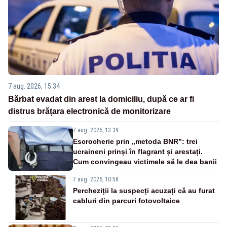
7 aug. 2026, 15:34
Bărbat evadat din arest la domiciliu, după ce ar fi
distrus brățara electronică de monitorizare
7 aug. 2026, 13:39
Escrocherie prin „metoda BNR”: trei
ucraineni prinși în flagrant și arestați.
Cum convingeau victimele să le dea banii
7 aug. 2026, 10:58
Percheziții la suspecți acuzați că au furat
cabluri din parcuri fotovoltaice