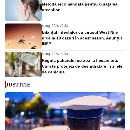
Metoda recomandată pentru curățarea
urechilor
6 aug. 2026, 22:53
Bilanțul infecțiilor cu virusul West Nile
urcă la 10 cazuri în acest sezon. Anunțul
INSP
6 aug. 2026, 21:53
Regula paharului cu apă la fiecare oră.
Cum te protejezi de deshidratare în zilele
de caniculă
JUSTITIE