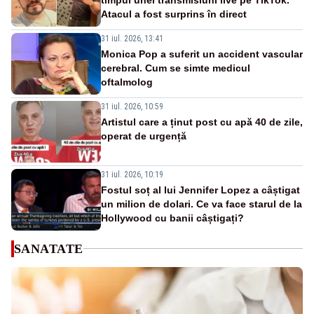
Atacul a fost surprins în direct
31 iul. 2026, 13:41
Monica Pop a suferit un accident vascular
cerebral. Cum se simte medicul
oftalmolog
31 iul. 2026, 10:59
Artistul care a ținut post cu apă 40 de zile,
operat de urgență
31 iul. 2026, 10:19
Fostul soț al lui Jennifer Lopez a câștigat
un milion de dolari. Ce va face starul de la
Hollywood cu banii câștigați?
SANATATE