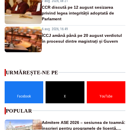
7 aug. 2026, 08:21
CCR discută pe 12 august sesizarea
privind legea integrității adoptată de
Parlament
6 aug. 2026, 16:49
ÎCCJ amână până pe 20 august verdictul
în procesul dintre magistrați și Guvern
URMĂREȘTE-NE PE
Facebook
X
YouTube
POPULAR
Admitere ASE 2026 – sesiunea de toamnă:
înscrieri pentru programele de licență,