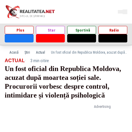
Plus
Star
Sportivă
Radio
Acasă
Știri
Actual
Un fost oficial din Republica Moldova, acuzat după moartea soției sale. Procurorii vorbesc despre control, intimidare și violență psihologică
·
ACTUAL
3 min citire
Un fost oficial din Republica Moldova,
acuzat după moartea soției sale.
Procurorii vorbesc despre control,
intimidare și violență psihologică
Advertising