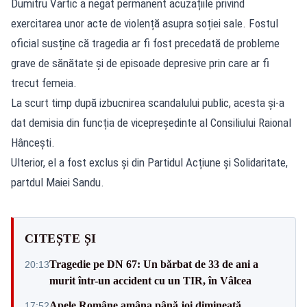
Dumitru Vartic a negat permanent acuzațiile privind
exercitarea unor acte de violență asupra soției sale. Fostul
oficial susține că tragedia ar fi fost precedată de probleme
grave de sănătate și de episoade depresive prin care ar fi
trecut femeia.
La scurt timp după izbucnirea scandalului public, acesta și-a
dat demisia din funcția de vicepreședinte al Consiliului Raional
Hâncești.
Ulterior, el a fost exclus și din Partidul Acțiune și Solidaritate,
partdul Maiei Sandu.
CITEȘTE ȘI
Tragedie pe DN 67: Un bărbat de 33 de ani a
20:13
murit într-un accident cu un TIR, în Vâlcea
Apele Române amâna până joi dimineață
17:52