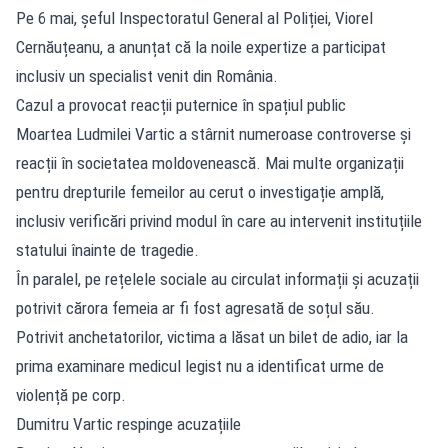
Pe 6 mai, șeful Inspectoratul General al Poliției, Viorel
Cernăuțeanu, a anunțat că la noile expertize a participat
inclusiv un specialist venit din România.
Cazul a provocat reacții puternice în spațiul public
Moartea Ludmilei Vartic a stârnit numeroase controverse și
reacții în societatea moldovenească. Mai multe organizații
pentru drepturile femeilor au cerut o investigație amplă,
inclusiv verificări privind modul în care au intervenit instituțiile
statului înainte de tragedie.
În paralel, pe rețelele sociale au circulat informații și acuzații
potrivit cărora femeia ar fi fost agresată de soțul său.
Potrivit anchetatorilor, victima a lăsat un bilet de adio, iar la
prima examinare medicul legist nu a identificat urme de
violență pe corp.
Dumitru Vartic respinge acuzațiile