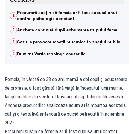
Procurorii susțin că femeia ar fi fost supusă unui
1
control psihologic constant
Ancheta continuă după exhumarea trupului femeii
2
Cazul a provocat reacții puternice în spațiul public
3
Dumitru Vartic respinge acuzațiile
4
Femeia, în vârstă de 38 de ani, mamă a doi copii și educatoare
de profesie, a fost găsită fără viață la începutul lunii martie,
lângă un bloc din sectorul Râșcani al capitalei moldovenești.
Ancheta procurorilor analizează acum atât moartea acesteia,
cât și o tentativă anterioară de suicid petrecută în noiembrie
2025.
Procurorii susțin că femeia ar fi fost supusă unui control