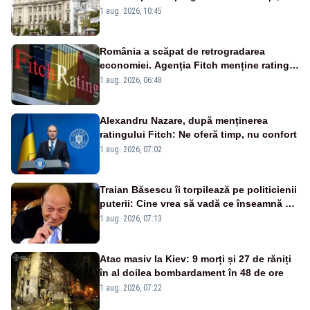
masterat și doctorat
1 aug. 2026, 10:45
România a scăpat de retrogradarea
economiei. Agenția Fitch menține ratingul
„BBB-” cu perspectivă negativă
1 aug. 2026, 06:48
Alexandru Nazare, după menținerea
ratingului Fitch: Ne oferă timp, nu confort
1 aug. 2026, 07:02
Traian Băsescu îi torpilează pe politicienii
puterii: Cine vrea să vadă ce înseamnă să
fii prost, se uită la România
1 aug. 2026, 07:13
Atac masiv la Kiev: 9 morți și 27 de răniți
în al doilea bombardament în 48 de ore
1 aug. 2026, 07:22