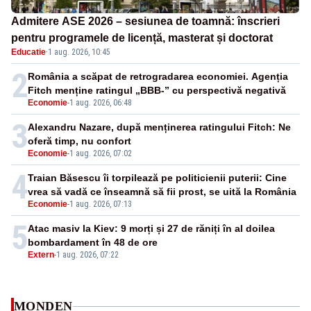
Admitere ASE 2026 – sesiunea de toamnă: înscrieri
pentru programele de licență, masterat și doctorat
Educatie
·
1 aug. 2026, 10:45
2
România a scăpat de retrogradarea economiei. Agenția
Fitch menține ratingul „BBB-” cu perspectivă negativă
Economie
-
1 aug. 2026, 06:48
3
Alexandru Nazare, după menținerea ratingului Fitch: Ne
oferă timp, nu confort
Economie
-
1 aug. 2026, 07:02
4
Traian Băsescu îi torpilează pe politicienii puterii: Cine
vrea să vadă ce înseamnă să fii prost, se uită la România
Economie
-
1 aug. 2026, 07:13
5
Atac masiv la Kiev: 9 morți și 27 de răniți în al doilea
bombardament în 48 de ore
Extern
-
1 aug. 2026, 07:22
MONDEN