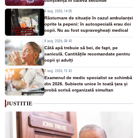
conștiența în câteva secunde
8 aug. 2026, 14:05
Răsturnare de situație în cazul ambulanței
oprite la pepeni: în autospecială erau doi
copii. Nu au fost supravegheați medical
8 aug. 2026, 08:45
Câtă apă trebuie să bei, de fapt, pe
caniculă. Cantitățile recomandate pentru
copii și adulți
7 aug. 2026, 15:42
Examenul de medic specialist se schimbă
din 2026. Subiecte unice în toată țara și
probă scrisă organizată simultan
JUSTITIE