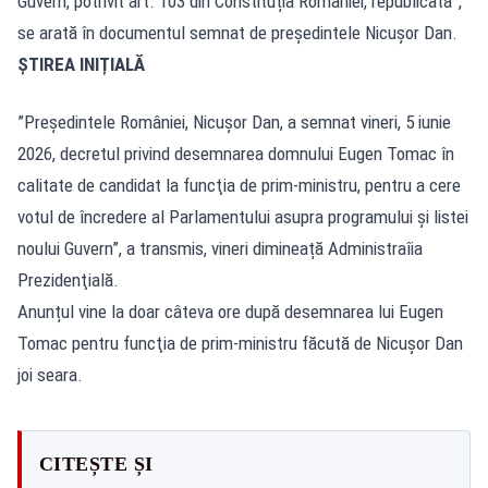
Guvern, potrivit art. 103 din Constituția României, republicată'",
se arată în documentul semnat de președintele Nicușor Dan.
ȘTIREA INIȚIALĂ
”Preşedintele României, Nicuşor Dan, a semnat vineri, 5 iunie
2026, decretul privind desemnarea domnului Eugen Tomac în
calitate de candidat la funcţia de prim-ministru, pentru a cere
votul de încredere al Parlamentului asupra programului şi listei
noului Guvern”, a transmis, vineri dimineață Administraîia
Prezidenţială.
Anunțul vine la doar câteva ore după desemnarea lui Eugen
Tomac pentru funcţia de prim-ministru făcută de Nicușor Dan
joi seara.
CITEȘTE ȘI