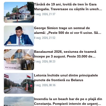
Tânără de 19 ani, lovită de tren în Gara
Mangalia. Traversase cu căștile în urechi
liniile printr-un loc nepermis
8 aug. 2026, 21:37
George Simion trage un semnal de
alarmă: „Peste 500 de oi vor fi ucise. Să
vedem dacă ciobanii vor fi despăgubiți”
8 aug. 2026, 21:52
Bacalaureat 2026, sesiunea de toamnă
începe pe 3 august. Peste 33.000 de
absolvenți sunt înscriși
3 aug. 2026, 08:23
Letonia închide unul dintre principalele
puncte de frontieră cu Belarus
3 aug. 2026, 08:36
Incendiu la un beach bar de pe o plajă din
Constanța. Pompierii intervin de urgență -