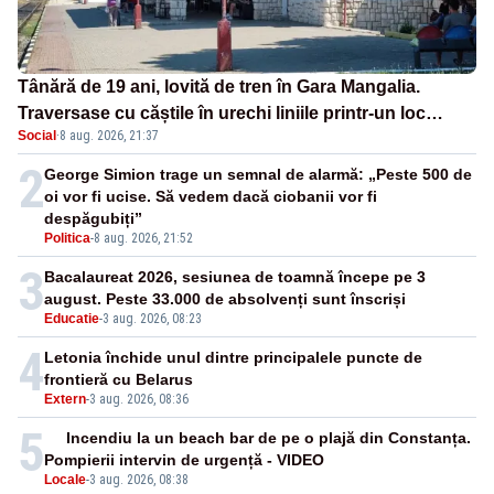
Tânără de 19 ani, lovită de tren în Gara Mangalia.
Traversase cu căștile în urechi liniile printr-un loc
Social
·
8 aug. 2026, 21:37
nepermis
2
George Simion trage un semnal de alarmă: „Peste 500 de
oi vor fi ucise. Să vedem dacă ciobanii vor fi
despăgubiți”
Politica
-
8 aug. 2026, 21:52
3
Bacalaureat 2026, sesiunea de toamnă începe pe 3
august. Peste 33.000 de absolvenți sunt înscriși
Educatie
-
3 aug. 2026, 08:23
4
Letonia închide unul dintre principalele puncte de
frontieră cu Belarus
Extern
-
3 aug. 2026, 08:36
5
Incendiu la un beach bar de pe o plajă din Constanța.
Pompierii intervin de urgență - VIDEO
Locale
-
3 aug. 2026, 08:38