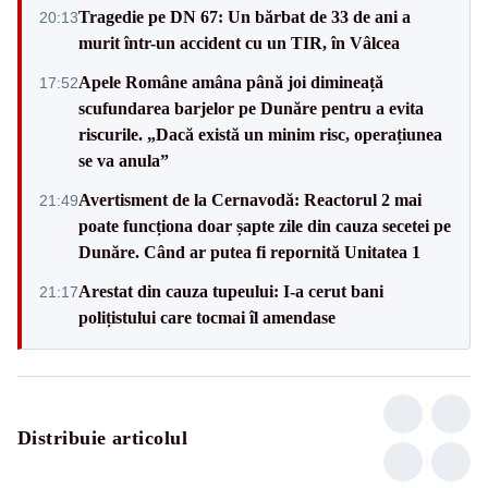
Tragedie pe DN 67: Un bărbat de 33 de ani a
20:13
murit într-un accident cu un TIR, în Vâlcea
Apele Române amâna până joi dimineață
17:52
scufundarea barjelor pe Dunăre pentru a evita
riscurile. „Dacă există un minim risc, operațiunea
se va anula”
Avertisment de la Cernavodă: Reactorul 2 mai
21:49
poate funcționa doar șapte zile din cauza secetei pe
Dunăre. Când ar putea fi repornită Unitatea 1
Arestat din cauza tupeului: I-a cerut bani
21:17
polițistului care tocmai îl amendase
Distribuie articolul