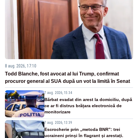
8 aug. 2026, 17:10
Todd Blanche, fost avocat al lui Trump, confirmat
procuror general al SUA după un vot la limită în Senat
7 aug. 2026, 15:34
Bărbat evadat din arest la domiciliu, după
ce ar fi distrus brățara electronică de
monitorizare
7 aug. 2026, 13:39
Escrocherie prin „metoda BNR”: trei
ucraineni prinși în flagrant și arestați.