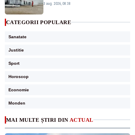
VIDEO
3 aug. 2026, 08:38
CATEGORII POPULARE
Sanatate
Justitie
Sport
Horoscop
Economie
Monden
MAI MULTE ȘTIRI DIN
ACTUAL