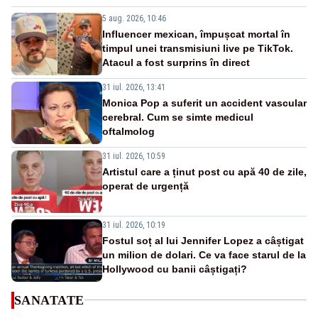
5 aug. 2026, 10:46
Influencer mexican, împușcat mortal în
timpul unei transmisiuni live pe TikTok.
Atacul a fost surprins în direct
31 iul. 2026, 13:41
Monica Pop a suferit un accident vascular
cerebral. Cum se simte medicul
oftalmolog
31 iul. 2026, 10:59
Artistul care a ținut post cu apă 40 de zile,
operat de urgență
31 iul. 2026, 10:19
Fostul soț al lui Jennifer Lopez a câștigat
un milion de dolari. Ce va face starul de la
Hollywood cu banii câștigați?
SANATATE