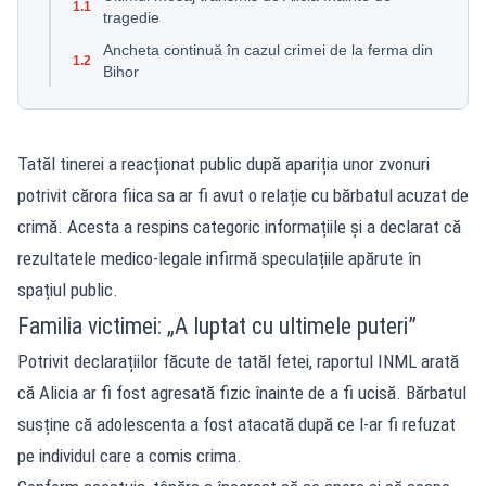
1.1
tragedie
Ancheta continuă în cazul crimei de la ferma din
1.2
Bihor
Tatăl tinerei a reacționat public după apariția unor zvonuri
potrivit cărora fiica sa ar fi avut o relație cu bărbatul acuzat de
crimă. Acesta a respins categoric informațiile și a declarat că
rezultatele medico-legale infirmă speculațiile apărute în
spațiul public.
Familia victimei: „A luptat cu ultimele puteri”
Potrivit declarațiilor făcute de tatăl fetei, raportul INML arată
că Alicia ar fi fost agresată fizic înainte de a fi ucisă. Bărbatul
susține că adolescenta a fost atacată după ce l-ar fi refuzat
pe individul care a comis crima.