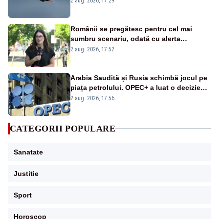
2 aug. 2026, 17:29
Românii se pregătesc pentru cel mai
sumbru scenariu, odată cu alerta
energetică
2 aug. 2026, 17:52
Arabia Saudită și Rusia schimbă jocul pe
piața petrolului. OPEC+ a luat o decizie
importantă în plin conflict din Orientul
2 aug. 2026, 17:56
Mijlociu
CATEGORII POPULARE
Sanatate
Justitie
Sport
Horoscop