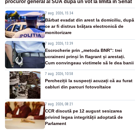
procuror general al SUA după un vot la limită în Senat
7 aug. 2026, 15:34
Bărbat evadat din arest la domiciliu, după
ce ar fi distrus brățara electronică de
monitorizare
7 aug. 2026, 13:39
Escrocherie prin „metoda BNR”: trei
ucraineni prinși în flagrant și arestați.
Cum convingeau victimele să le dea banii
7 aug. 2026, 10:58
Percheziții la suspecți acuzați că au furat
cabluri din parcuri fotovoltaice
7 aug. 2026, 08:21
CCR discută pe 12 august sesizarea
privind legea integrității adoptată de
Parlament