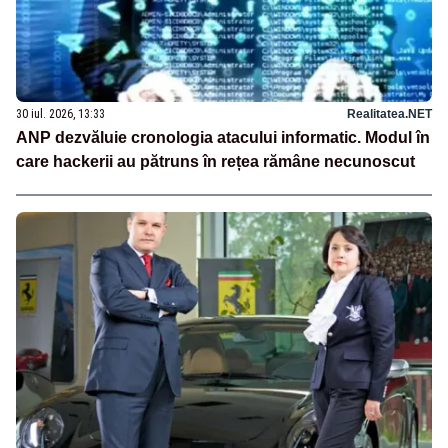
30 iul. 2026, 13:33
Realitatea.NET
ANP dezvăluie cronologia atacului informatic. Modul în
care hackerii au pătruns în rețea rămâne necunoscut