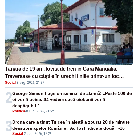
Tânără de 19 ani, lovită de tren în Gara Mangalia.
Traversase cu căștile în urechi liniile printr-un loc
Social
·
8 aug. 2026, 21:37
nepermis
2
George Simion trage un semnal de alarmă: „Peste 500 de
oi vor fi ucise. Să vedem dacă ciobanii vor fi
despăgubiți”
Politica
-
8 aug. 2026, 21:52
3
Drona care a ținut Tulcea în alertă a zburat 20 de minute
deasupra apelor României. Au fost ridicate două F-16
Social
-
2 aug. 2026, 17:29