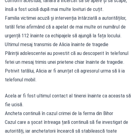
Conform acestuia, tânăra a încercat să se apere și să scape,
însă a fost ucisă după mai multe lovituri de cuțit.
Familia victimei acuză
și intervenția întârziată a autorităților,
tatăl fetei afirmând că a apelat de mai multe ori numărul de
urgență 112 înainte ca echipajele să ajungă la fața locului.
Ultimul mesaj transmis de Alicia înainte de tragedie
Părinții adolescentei au povestit că au descoperit în telefonul
fetei un mesaj trimis unei prietene chiar înainte de tragedie.
Potrivit tatălui, Alicia ar fi anunțat că agresorul urma să îi ia
telefonul mobil.
Acela ar fi fost ultimul contact al tinerei înainte ca aceasta să
fie ucisă.
Ancheta continuă în cazul crimei de la ferma din Bihor
Cazul care a șocat întreaga țară continuă să fie investigat de
autorități, iar anchetatorii încearcă să stabilească toate