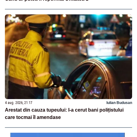
4 aug. 2026, 21:17
Iulian Budusan
Arestat din cauza tupeului: I-a cerut bani polițistului
care tocmai îl amendase