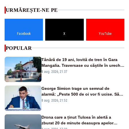
URMĂREȘTE-NE PE
Facebook
X
YouTube
POPULAR
Tânără de 19 ani, lovită de tren în Gara
Mangalia. Traversase cu căștile în urechi
liniile printr-un loc nepermis
8 aug. 2026, 21:37
George Simion trage un semnal de
alarmă: „Peste 500 de oi vor fi ucise. Să
vedem dacă ciobanii vor fi despăgubiți”
8 aug. 2026, 21:52
Drona care a ținut Tulcea în alertă a
zburat 20 de minute deasupra apelor
României. Au fost ridicate două F-16