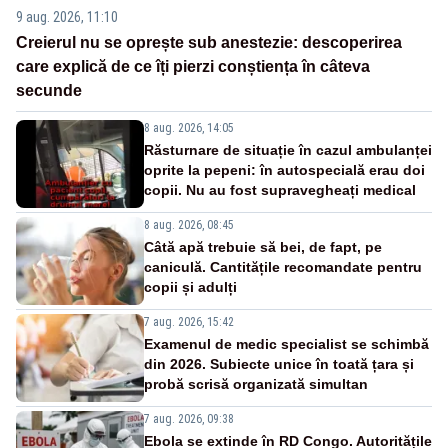
9 aug. 2026, 11:10
Creierul nu se oprește sub anestezie: descoperirea
care explică de ce îți pierzi conștiența în câteva
secunde
8 aug. 2026, 14:05
Răsturnare de situație în cazul ambulanței
oprite la pepeni: în autospecială erau doi
copii. Nu au fost supravegheați medical
8 aug. 2026, 08:45
Câtă apă trebuie să bei, de fapt, pe
caniculă. Cantitățile recomandate pentru
copii și adulți
7 aug. 2026, 15:42
Examenul de medic specialist se schimbă
din 2026. Subiecte unice în toată țara și
probă scrisă organizată simultan
7 aug. 2026, 09:38
Ebola se extinde în RD Congo. Autoritățile