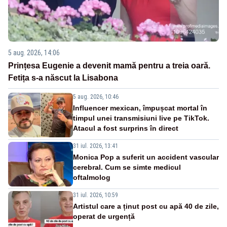
5 aug. 2026, 14:06
Prințesa Eugenie a devenit mamă pentru a treia oară.
Fetița s-a născut la Lisabona
5 aug. 2026, 10:46
Influencer mexican, împușcat mortal în
timpul unei transmisiuni live pe TikTok.
Atacul a fost surprins în direct
31 iul. 2026, 13:41
Monica Pop a suferit un accident vascular
cerebral. Cum se simte medicul
oftalmolog
31 iul. 2026, 10:59
Artistul care a ținut post cu apă 40 de zile,
operat de urgență