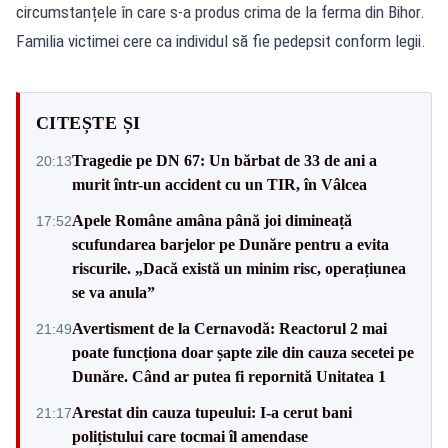
circumstanțele în care s-a produs crima de la
ferma din Bihor.
Familia victimei cere ca individul să fie pedepsit conform legii.
CITEȘTE ȘI
Tragedie pe DN 67: Un bărbat de 33 de ani a
20:13
murit într-un accident cu un TIR, în Vâlcea
Apele Române amâna până joi dimineață
17:52
scufundarea barjelor pe Dunăre pentru a evita
riscurile. „Dacă există un minim risc, operațiunea
se va anula”
Avertisment de la Cernavodă: Reactorul 2 mai
21:49
poate funcționa doar șapte zile din cauza secetei pe
Dunăre. Când ar putea fi repornită Unitatea 1
Arestat din cauza tupeului: I-a cerut bani
21:17
polițistului care tocmai îl amendase