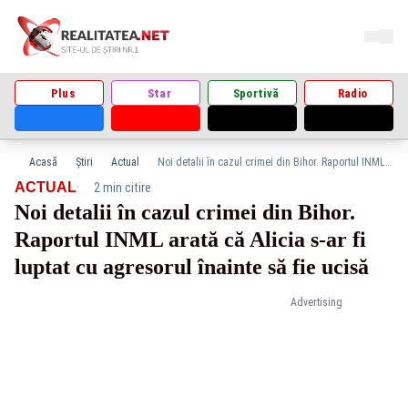
Plus
Star
Sportivă
Radio
Acasă
Știri
Actual
Noi detalii în cazul crimei din Bihor. Raportul INML arată că Alicia s-ar fi luptat cu agresorul înainte să fie ucisă
·
ACTUAL
2 min citire
Noi detalii în cazul crimei din Bihor.
Raportul INML arată că Alicia s-ar fi
luptat cu agresorul înainte să fie ucisă
Advertising