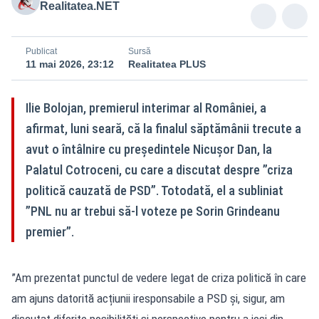
Realitatea.NET
Publicat
Sursă
11 mai 2026, 23:12
Realitatea PLUS
Ilie Bolojan, premierul interimar al României, a
afirmat, luni seară, că la finalul săptămânii trecute a
avut o întâlnire cu președintele Nicușor Dan, la
Palatul Cotroceni, cu care a discutat despre ”criza
politică cauzată de PSD”. Totodată, el a subliniat
”PNL nu ar trebui să-l voteze pe Sorin Grindeanu
premier”.
”Am prezentat punctul de vedere legat de criza politică în care
am ajuns datorită acțiunii iresponsabile a PSD și, sigur, am
discutat diferite posibilități și perspective pentru a ieși din