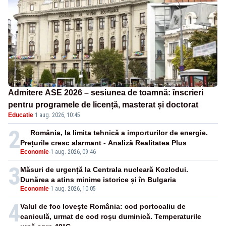
Admitere ASE 2026 – sesiunea de toamnă: înscrieri
pentru programele de licență, masterat și doctorat
Educatie
·
1 aug. 2026, 10:45
2
România, la limita tehnică a importurilor de energie.
Prețurile cresc alarmant - Analiză Realitatea Plus
Economie
-
1 aug. 2026, 09:46
3
Măsuri de urgență la Centrala nucleară Kozlodui.
Dunărea a atins minime istorice și în Bulgaria
Economie
-
1 aug. 2026, 10:05
4
Valul de foc lovește România: cod portocaliu de
caniculă, urmat de cod roșu duminică. Temperaturile