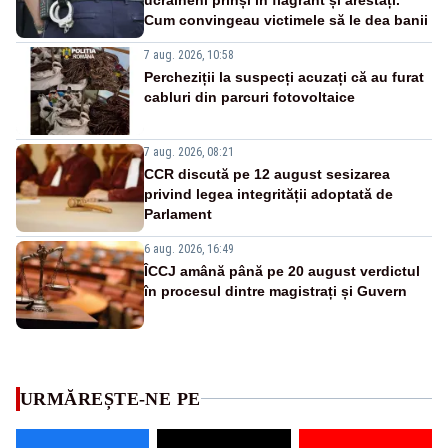
Cum convingeau victimele să le dea banii
7 aug. 2026, 10:58
Percheziții la suspecți acuzați că au furat
cabluri din parcuri fotovoltaice
7 aug. 2026, 08:21
CCR discută pe 12 august sesizarea
privind legea integrității adoptată de
Parlament
6 aug. 2026, 16:49
ÎCCJ amână până pe 20 august verdictul
în procesul dintre magistrați și Guvern
URMĂREȘTE-NE PE