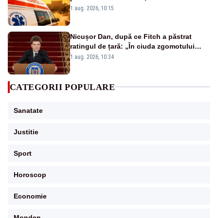
duminică. Temperaturile urcă spre 40°C
1 aug. 2026, 10:15
Nicușor Dan, după ce Fitch a păstrat
ratingul de țară: „În ciuda zgomotului
politic, România funcționează”
1 aug. 2026, 10:34
CATEGORII POPULARE
Sanatate
Justitie
Sport
Horoscop
Economie
Monden