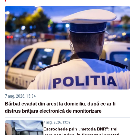
7 aug. 2026, 15:34
Bărbat evadat din arest la domiciliu, după ce ar fi
distrus brățara electronică de monitorizare
7 aug. 2026, 13:39
Escrocherie prin „metoda BNR”: trei
ucraineni prinși în flagrant și arestați.