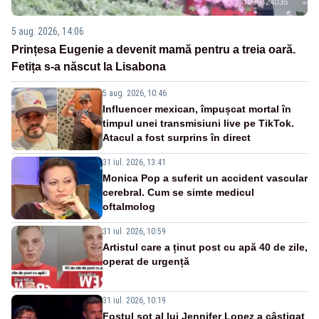
5 aug. 2026, 14:06
Prințesa Eugenie a devenit mamă pentru a treia oară.
Fetița s-a născut la Lisabona
5 aug. 2026, 10:46
Influencer mexican, împușcat mortal în
timpul unei transmisiuni live pe TikTok.
Atacul a fost surprins în direct
31 iul. 2026, 13:41
Monica Pop a suferit un accident vascular
cerebral. Cum se simte medicul
oftalmolog
31 iul. 2026, 10:59
Artistul care a ținut post cu apă 40 de zile,
operat de urgență
31 iul. 2026, 10:19
Fostul soț al lui Jennifer Lopez a câștigat