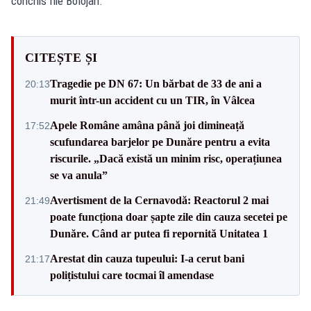
conchis Ilie Bolojan.
CITEȘTE ȘI
Tragedie pe DN 67: Un bărbat de 33 de ani a
20:13
murit într-un accident cu un TIR, în Vâlcea
Apele Române amâna până joi dimineață
17:52
scufundarea barjelor pe Dunăre pentru a evita
riscurile. „Dacă există un minim risc, operațiunea
se va anula”
Avertisment de la Cernavodă: Reactorul 2 mai
21:49
poate funcționa doar șapte zile din cauza secetei pe
Dunăre. Când ar putea fi repornită Unitatea 1
Arestat din cauza tupeului: I-a cerut bani
21:17
polițistului care tocmai îl amendase