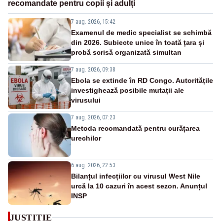
recomandate pentru copii și adulți
7 aug. 2026, 15:42
Examenul de medic specialist se schimbă
din 2026. Subiecte unice în toată țara și
probă scrisă organizată simultan
7 aug. 2026, 09:38
Ebola se extinde în RD Congo. Autoritățile
investighează posibile mutații ale
virusului
7 aug. 2026, 07:23
Metoda recomandată pentru curățarea
urechilor
6 aug. 2026, 22:53
Bilanțul infecțiilor cu virusul West Nile
urcă la 10 cazuri în acest sezon. Anunțul
INSP
JUSTITIE