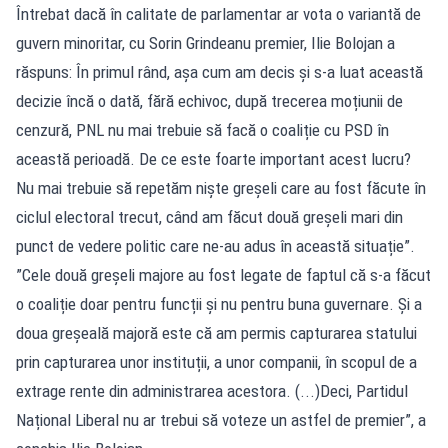
Întrebat dacă în calitate de parlamentar ar vota o variantă de
guvern minoritar, cu Sorin Grindeanu premier, Ilie Bolojan a
răspuns: În primul rând, așa cum am decis și s-a luat această
decizie încă o dată, fără echivoc, după trecerea moțiunii de
cenzură, PNL nu mai trebuie să facă o coaliție cu PSD în
această perioadă. De ce este foarte important acest lucru?
Nu mai trebuie să repetăm niște greșeli care au fost făcute în
ciclul electoral trecut, când am făcut două greșeli mari din
punct de vedere politic care ne-au adus în această situație”.
”Cele două greșeli majore au fost legate de faptul că s-a făcut
o coaliție doar pentru funcții și nu pentru buna guvernare. Și a
doua greșeală majoră este că am permis capturarea statului
prin capturarea unor instituții, a unor companii, în scopul de a
extrage rente din administrarea acestora. (...)Deci, Partidul
Național Liberal nu ar trebui să voteze un astfel de premier”, a