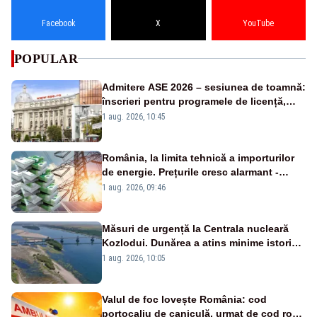
Facebook
X
YouTube
POPULAR
Admitere ASE 2026 – sesiunea de toamnă:
înscrieri pentru programele de licență,
masterat și doctorat
1 aug. 2026, 10:45
România, la limita tehnică a importurilor
de energie. Prețurile cresc alarmant -
Analiză Realitatea Plus
1 aug. 2026, 09:46
Măsuri de urgență la Centrala nucleară
Kozlodui. Dunărea a atins minime istorice
și în Bulgaria
1 aug. 2026, 10:05
Valul de foc lovește România: cod
portocaliu de caniculă, urmat de cod roșu