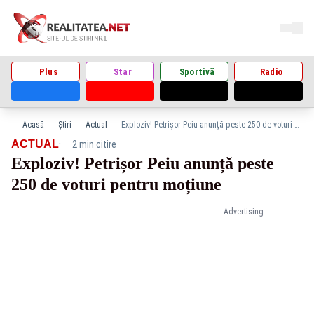
Plus
Star
Sportivă
Radio
Acasă
Știri
Actual
Exploziv! Petrișor Peiu anunță peste 250 de voturi pentru moțiune
·
ACTUAL
2 min citire
Exploziv! Petrișor Peiu anunță peste
250 de voturi pentru moțiune
Advertising