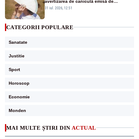
avertizarea de caniculă emisă de
meteorologi
31 iul. 2026, 12:51
CATEGORII POPULARE
Sanatate
Justitie
Sport
Horoscop
Economie
Monden
MAI MULTE ȘTIRI DIN
ACTUAL