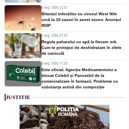
6 aug. 2026, 22:53
Bilanțul infecțiilor cu virusul West Nile
urcă la 10 cazuri în acest sezon. Anunțul
INSP
6 aug. 2026, 21:53
Regula paharului cu apă la fiecare oră.
Cum te protejezi de deshidratare în zilele
de caniculă
6 aug. 2026, 17:20
Este oficial. Agenția Medicamentului a
blocat Colebil și Panczebil de la
comercializare în farmacii. Probleme cu
substanța activă din compoziție
JUSTITIE