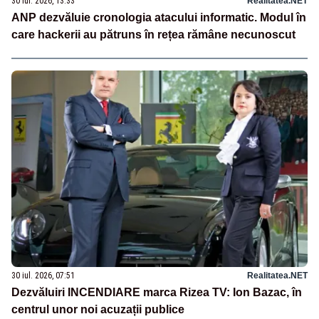
30 iul. 2026, 13:33
Realitatea.NET
ANP dezvăluie cronologia atacului informatic. Modul în
care hackerii au pătruns în rețea rămâne necunoscut
30 iul. 2026, 07:51
Realitatea.NET
Dezvăluiri INCENDIARE marca Rizea TV: Ion Bazac, în
centrul unor noi acuzații publice