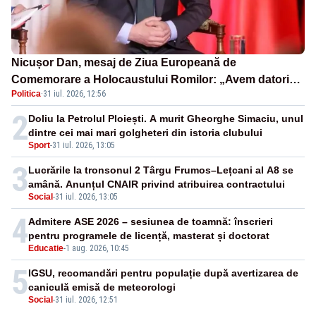
Nicușor Dan, mesaj de Ziua Europeană de
Comemorare a Holocaustului Romilor: „Avem datoria
Politica
·
31 iul. 2026, 12:56
să păstrăm vie memoria victimelor”
2
Doliu la Petrolul Ploiești. A murit Gheorghe Simaciu, unul
dintre cei mai mari golgheteri din istoria clubului
Sport
-
31 iul. 2026, 13:05
3
Lucrările la tronsonul 2 Târgu Frumos–Lețcani al A8 se
amână. Anunțul CNAIR privind atribuirea contractului
Social
-
31 iul. 2026, 13:05
4
Admitere ASE 2026 – sesiunea de toamnă: înscrieri
pentru programele de licență, masterat și doctorat
Educatie
-
1 aug. 2026, 10:45
5
IGSU, recomandări pentru populație după avertizarea de
caniculă emisă de meteorologi
Social
-
31 iul. 2026, 12:51