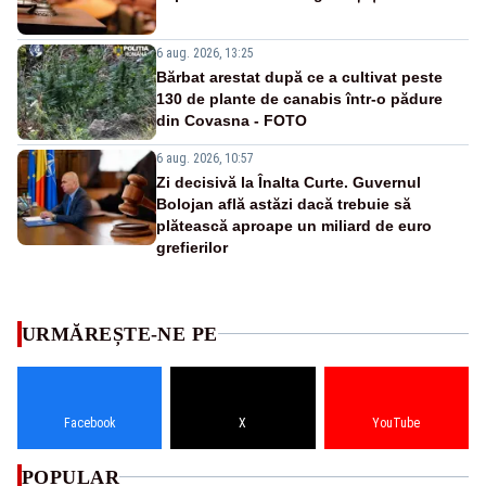
6 aug. 2026, 13:25
Bărbat arestat după ce a cultivat peste
130 de plante de canabis într-o pădure
din Covasna - FOTO
6 aug. 2026, 10:57
Zi decisivă la Înalta Curte. Guvernul
Bolojan află astăzi dacă trebuie să
plătească aproape un miliard de euro
grefierilor
URMĂREȘTE-NE PE
Facebook
X
YouTube
POPULAR