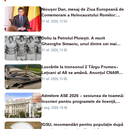
Nicușor Dan, mesaj de Ziua Europeană de
Comemorare a Holocaustului Romilor:
„Avem datoria să păstrăm vie memoria
31 iul. 2026, 12:56
victimelor”
Doliu la Petrolul Ploiești. A murit
Gheorghe Simaciu, unul dintre cei mai
mari golgheteri din istoria clubului
31 iul. 2026, 13:05
Lucrările la tronsonul 2 Târgu Frumos–
Lețcani al A8 se amână. Anunțul CNAIR
privind atribuirea contractului
31 iul. 2026, 13:05
Admitere ASE 2026 – sesiunea de toamnă:
înscrieri pentru programele de licență,
masterat și doctorat
1 aug. 2026, 10:45
IGSU, recomandări pentru populație după