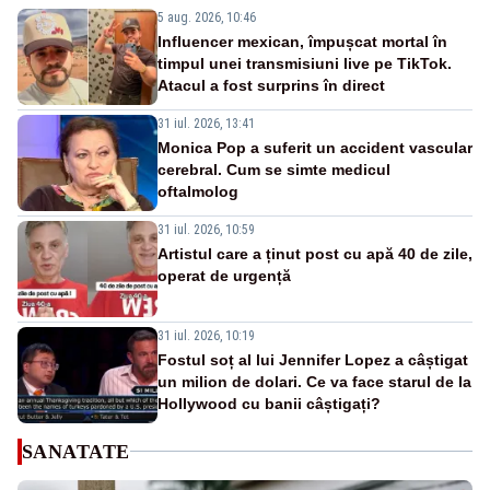
5 aug. 2026, 10:46
Influencer mexican, împușcat mortal în
timpul unei transmisiuni live pe TikTok.
Atacul a fost surprins în direct
31 iul. 2026, 13:41
Monica Pop a suferit un accident vascular
cerebral. Cum se simte medicul
oftalmolog
31 iul. 2026, 10:59
Artistul care a ținut post cu apă 40 de zile,
operat de urgență
31 iul. 2026, 10:19
Fostul soț al lui Jennifer Lopez a câștigat
un milion de dolari. Ce va face starul de la
Hollywood cu banii câștigați?
SANATATE