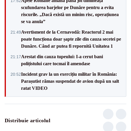
Apele Române amâna până joi dimineață
17:52
scufundarea barjelor pe Dunăre pentru a evita
riscurile. „Dacă există un minim risc, operațiunea
se va anula”
Avertisment de la Cernavodă: Reactorul 2 mai
21:49
poate funcționa doar șapte zile din cauza secetei pe
Dunăre. Când ar putea fi repornită Unitatea 1
Arestat din cauza tupeului: I-a cerut bani
21:17
polițistului care tocmai îl amendase
Incident grav la un exercițiu militar în România:
20:52
Parașutist rămas suspendat de avion după un salt
ratat VIDEO
Distribuie articolul