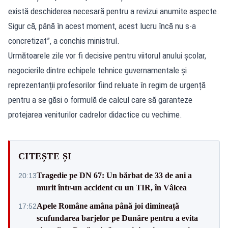
există deschiderea necesară pentru a revizui anumite aspecte.
Sigur că, până în acest moment, acest lucru încă nu s-a
concretizat”, a conchis ministrul.
Următoarele zile vor fi decisive pentru viitorul anului școlar,
negocierile dintre echipele tehnice guvernamentale și
reprezentanții profesorilor fiind reluate în regim de urgență
pentru a se găsi o formulă de calcul care să garanteze
protejarea veniturilor cadrelor didactice cu vechime.
CITEȘTE ȘI
Tragedie pe DN 67: Un bărbat de 33 de ani a
20:13
murit într-un accident cu un TIR, în Vâlcea
Apele Române amâna până joi dimineață
17:52
scufundarea barjelor pe Dunăre pentru a evita