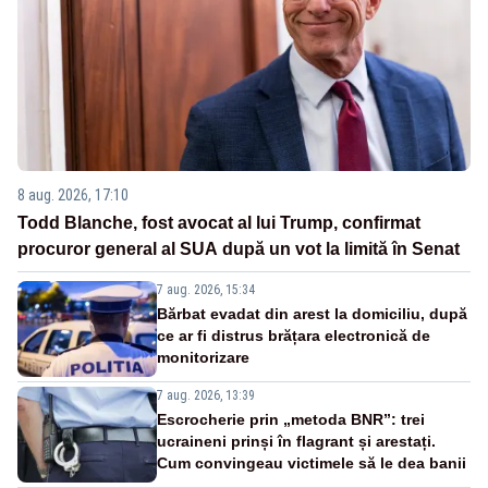
8 aug. 2026, 17:10
Todd Blanche, fost avocat al lui Trump, confirmat
procuror general al SUA după un vot la limită în Senat
7 aug. 2026, 15:34
Bărbat evadat din arest la domiciliu, după
ce ar fi distrus brățara electronică de
monitorizare
7 aug. 2026, 13:39
Escrocherie prin „metoda BNR”: trei
ucraineni prinși în flagrant și arestați.
Cum convingeau victimele să le dea banii