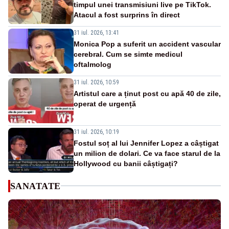
timpul unei transmisiuni live pe TikTok.
Atacul a fost surprins în direct
31 iul. 2026, 13:41
Monica Pop a suferit un accident vascular
cerebral. Cum se simte medicul
oftalmolog
31 iul. 2026, 10:59
Artistul care a ținut post cu apă 40 de zile,
operat de urgență
31 iul. 2026, 10:19
Fostul soț al lui Jennifer Lopez a câștigat
un milion de dolari. Ce va face starul de la
Hollywood cu banii câștigați?
SANATATE