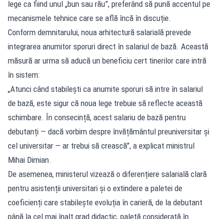
lege ca fiind unul „bun sau rău”, preferând să pună accentul pe
mecanismele tehnice care se află încă în discuție.
Conform demnitarului, noua arhitectură salarială prevede
integrarea anumitor sporuri direct în salariul de bază. Această
măsură ar urma să aducă un beneficiu cert tinerilor care intră
în sistem:
„Atunci când stabilești ca anumite sporuri să intre în salariul
de bază, este sigur că noua lege trebuie să reflecte această
schimbare. În consecință, acest salariu de bază pentru
debutanți — dacă vorbim despre învățământul preuniversitar și
cel universitar — ar trebui să crească”, a explicat ministrul
Mihai Dimian.
De asemenea, ministerul vizează o diferențiere salarială clară
pentru asistenții universitari și o extindere a paletei de
coeficienți care stabilește evoluția în carieră, de la debutant
până la cel mai înalt grad didactic, paletă considerată în