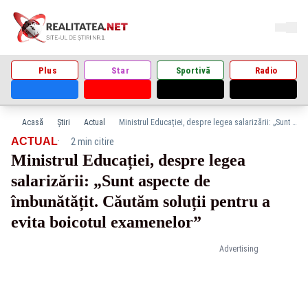
Plus
Star
Sportivă
Radio
Acasă
Știri
Actual
Ministrul Educației, despre legea salarizării: „Sunt aspecte de îmbunătățit. Căutăm soluții pentru a evita boicotul examenelor”
·
ACTUAL
2 min citire
Ministrul Educației, despre legea
salarizării: „Sunt aspecte de
îmbunătățit. Căutăm soluții pentru a
evita boicotul examenelor”
Advertising