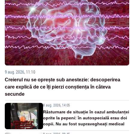
9 aug. 2026, 11:10
Creierul nu se oprește sub anestezie: descoperirea
care explică de ce îți pierzi conștiența în câteva
secunde
8 aug. 2026, 14:05
Răsturnare de situație în cazul ambulanței
oprite la pepeni: în autospecială erau doi
copii. Nu au fost supravegheați medical