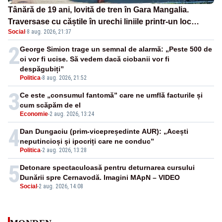
Tânără de 19 ani, lovită de tren în Gara Mangalia.
Traversase cu căștile în urechi liniile printr-un loc
Social
·
8 aug. 2026, 21:37
nepermis
2
George Simion trage un semnal de alarmă: „Peste 500 de
oi vor fi ucise. Să vedem dacă ciobanii vor fi
despăgubiți”
Politica
-
8 aug. 2026, 21:52
3
Ce este „consumul fantomă” care ne umflă facturile și
cum scăpăm de el
Economie
-
2 aug. 2026, 13:24
4
Dan Dungaciu (prim-vicepreședinte AUR): „Acești
neputincioși și ipocriți care ne conduc”
Politica
-
2 aug. 2026, 13:28
5
Detonare spectaculoasă pentru deturnarea cursului
Dunării spre Cernavodă. Imagini MApN – VIDEO
Social
-
2 aug. 2026, 14:08