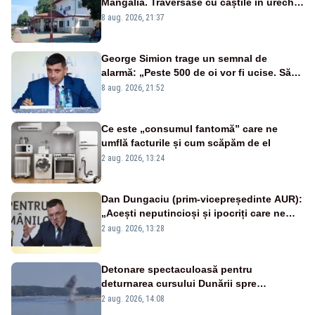
Mangalia. Traversase cu căștile în urechi
liniile printr-un loc nepermis
8 aug. 2026, 21:37
George Simion trage un semnal de
alarmă: „Peste 500 de oi vor fi ucise. Să
vedem dacă ciobanii vor fi despăgubiți”
8 aug. 2026, 21:52
Ce este „consumul fantomă” care ne
umflă facturile și cum scăpăm de el
2 aug. 2026, 13:24
Dan Dungaciu (prim-vicepreședinte AUR):
„Acești neputincioși și ipocriți care ne
conduc”
2 aug. 2026, 13:28
Detonare spectaculoasă pentru
deturnarea cursului Dunării spre
Cernavodă. Imagini MApN – VIDEO
2 aug. 2026, 14:08