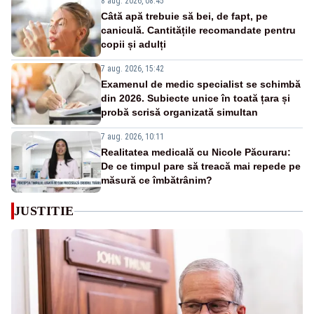
8 aug. 2026, 08:45
Câtă apă trebuie să bei, de fapt, pe
caniculă. Cantitățile recomandate pentru
copii și adulți
7 aug. 2026, 15:42
Examenul de medic specialist se schimbă
din 2026. Subiecte unice în toată țara și
probă scrisă organizată simultan
7 aug. 2026, 10:11
Realitatea medicală cu Nicole Păcuraru:
De ce timpul pare să treacă mai repede pe
măsură ce îmbătrânim?
JUSTITIE