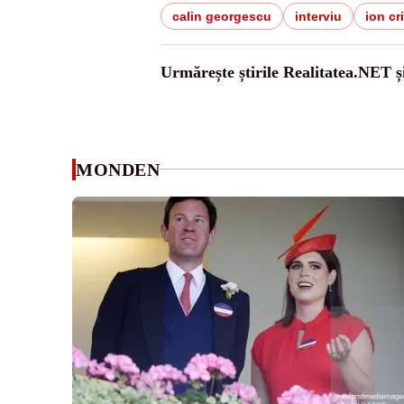
calin georgescu
interviu
ion cr
Urmărește știrile Realitatea.NET ș
MONDEN