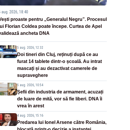
5 aug. 2026, 18:40
Vești proaste pentru „Generalul Negru”. Procesul
lui Florian Coldea poate începe. Curtea de Apel
validează ancheta DNA
5 aug. 2026, 12:32
Doi tineri din Cluj, reținuți după ce au
furat 14 tablete dintr-o școală. Au intrat
mascați și au dezactivat camerele de
supraveghere
5 aug. 2026, 10:54
Șefii din industria de armament, acuzați
de luare de mită, vor să fie liberi. DNA îi
vrea în arest
4 aug. 2026, 15:16
Predarea lui Ionel Arsene către România,
blocată printr-o decizie a instanței