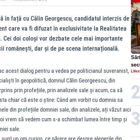
ață în față cu Călin Georgescu, candidatul interzis de
nt care va fi difuzat în exclusivitate la Realitatea
0. Cei doi coloși vor dezbate cele mai importante
ii românești, dar și de pe scena internațională.
Sărb
sec
ac acest dialog pentru a vedea pe politicianul suveranist,
Lifes
Dom
ialiști în geopolitică, domnul Călin Georgeescu, din
rprins prin profețiile, prin analizele sale și acum, ca să
asta chiar că este o știre: Când am vorbit cu domnia sa
le din profețiile domniei sale, din analizele, ați văzut aici
i noi vrem să vedem cum s-a schimbat lumea între timp și
iei sale.
 sunt un om curios, ce părere are despre alegerile din