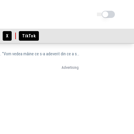
Schimba tema
X
TikTok
Ion Cristoiu, față în față cu Călin Georgescu. Interviu-eveniment, în direct, la Realitatea PLUS. ”Vom vedea mâine ce s-a adeverit din ce a spus”
Advertising