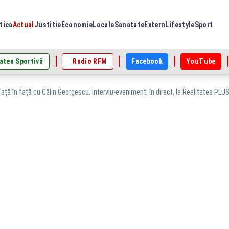
tica
Actual
Justitie
Economie
Locale
Sanatate
Extern
Lifestyle
Sport
atea Sportivă
Radio RFM
Facebook
YouTube