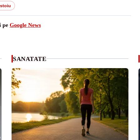
istoiu
i pe
Google News
SANATATE