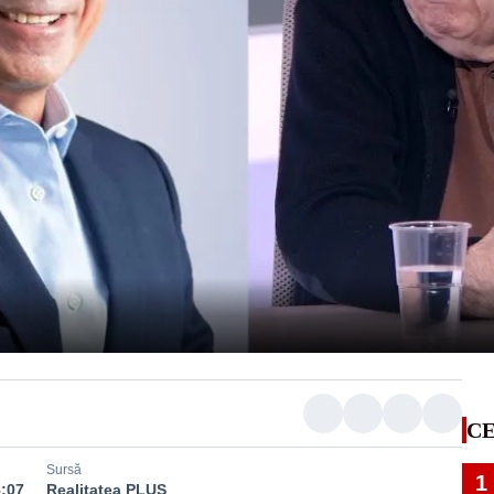
CE
Sursă
1
8:07
Realitatea PLUS