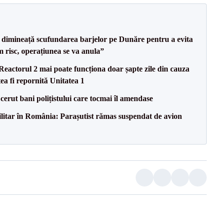
imineață scufundarea barjelor pe Dunăre pentru a evita
m risc, operațiunea se va anula”
eactorul 2 mai poate funcționa doar șapte zile din cauza
ea fi repornită Unitatea 1
 cerut bani polițistului care tocmai îl amendase
militar în România: Parașutist rămas suspendat de avion