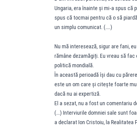
Ungaria, era înainte și mi-a spus că p
spus că tocmai pentru că o să piardă,
un simplu comunicat. (....)
Nu mă interesează, sigur are fani, eu 
rămâne dezamăgiți. Eu vreau să fac o 
politică mondială.
În această perioadă își dau cu părerea
este un om care și citește foarte mul
dacă nu ai expertiză.
El a sezat, nu a fost un comentariu d
(...) Interviurile domniei sale sunt f
a declarat Ion Cristoiu, la Realitatea 