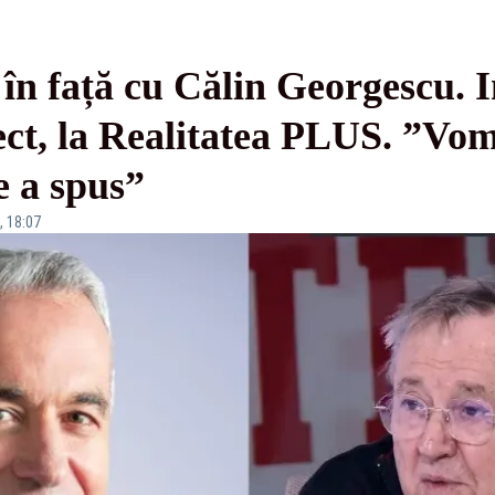
 în față cu Călin Georgescu. I
ect, la Realitatea PLUS. ”Vo
e a spus”
, 18:07