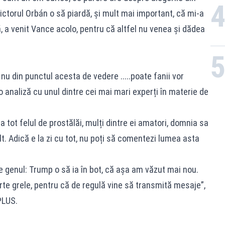
ictorul Orbán o să piardă, și mult mai important, că mi-a
 a venit Vance acolo, pentru că altfel nu venea și dădea
nu din punctul acesta de vedere .....poate fanii vor
analiză cu unul dintre cei mai mari experți în materie de
 tot felul de prostălăi, mulți dintre ei amatori, domnia sa
t. Adică e la zi cu tot, nu poți să comentezi lumea asta
e genul: Trump o să ia în bot, că așa am văzut mai nou.
oarte grele, pentru că de regulă vine să transmită mesaje”,
PLUS.