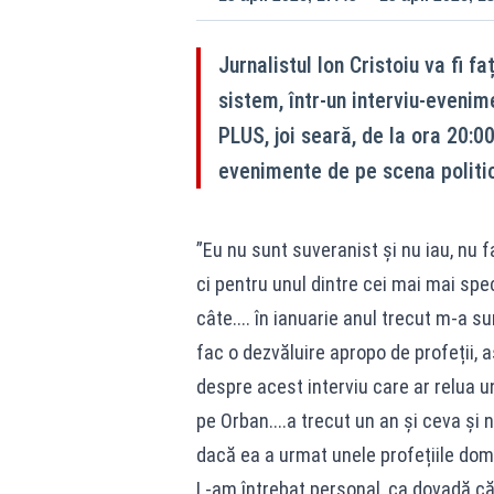
Jurnalistul Ion Cristoiu va fi f
sistem, într-un interviu-evenime
PLUS, joi seară, de la ora 20:0
evenimente de pe scena politic
”Eu nu sunt suveranist și nu iau, nu f
ci pentru unul dintre cei mai mai spec
câte.... în ianuarie anul trecut m-a su
fac o dezvăluire apropo de profeții, 
despre acest interviu care ar relua une
pe Orban....a trecut un an și ceva ș
dacă ea a urmat unele profețiile domn
L-am întrebat personal, ca dovadă că