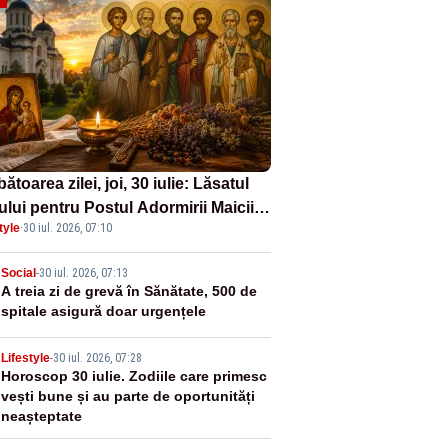
ătoarea zilei, joi, 30 iulie: Lăsatul
ului pentru Postul Adormirii Maicii
tyle
·
30 iul. 2026, 07:10
nului și Sfântul Valentin
2
Social
-
30 iul. 2026, 07:13
A treia zi de grevă în Sănătate, 500 de
spitale asigură doar urgențele
3
Lifestyle
-
30 iul. 2026, 07:28
Horoscop 30 iulie. Zodiile care primesc
vești bune și au parte de oportunități
neașteptate