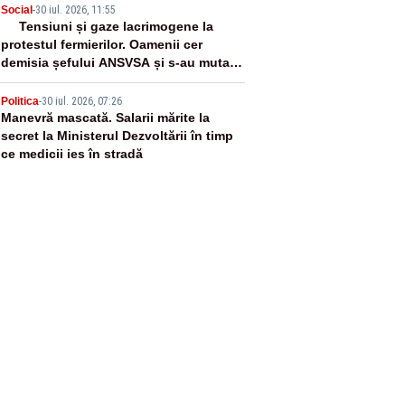
4
Social
-
30 iul. 2026, 11:55
Tensiuni și gaze lacrimogene la
protestul fermierilor. Oamenii cer
demisia șefului ANSVSA și s-au mutat
în Piața Victoria– LIVE TEXT
5
Politica
-
30 iul. 2026, 07:26
Manevră mascată. Salarii mărite la
secret la Ministerul Dezvoltării în timp
ce medicii ies în stradă