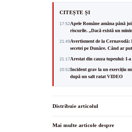
CITEȘTE ȘI
Apele Române amâna până joi d
17:52
riscurile. „Dacă există un mini
Avertisment de la Cernavodă: R
21:49
secetei pe Dunăre. Când ar put
Arestat din cauza tupeului: I-a
21:17
Incident grav la un exercițiu 
20:52
după un salt ratat VIDEO
Distribuie articolul
Mai multe articole despre