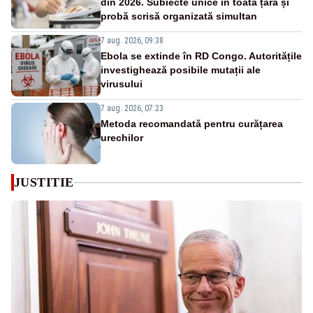
din 2026. Subiecte unice în toată țara și
probă scrisă organizată simultan
7 aug. 2026, 09:38
Ebola se extinde în RD Congo. Autoritățile
investighează posibile mutații ale
virusului
7 aug. 2026, 07:23
Metoda recomandată pentru curățarea
urechilor
JUSTITIE