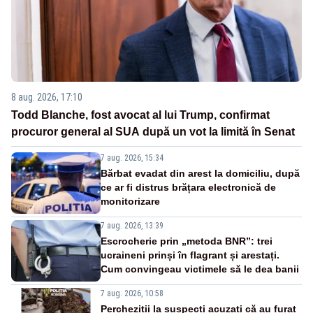
8 aug. 2026, 17:10
Todd Blanche, fost avocat al lui Trump, confirmat
procuror general al SUA după un vot la limită în Senat
7 aug. 2026, 15:34
Bărbat evadat din arest la domiciliu, după
ce ar fi distrus brățara electronică de
monitorizare
7 aug. 2026, 13:39
Escrocherie prin „metoda BNR”: trei
ucraineni prinși în flagrant și arestați.
Cum convingeau victimele să le dea banii
7 aug. 2026, 10:58
Percheziții la suspecți acuzați că au furat