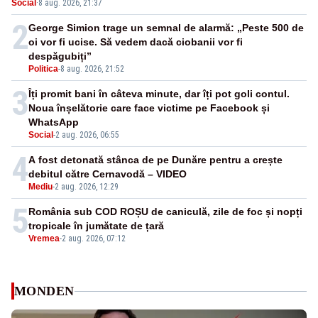
Social
·
8 aug. 2026, 21:37
nepermis
2
George Simion trage un semnal de alarmă: „Peste 500 de
oi vor fi ucise. Să vedem dacă ciobanii vor fi
despăgubiți”
Politica
-
8 aug. 2026, 21:52
3
Îți promit bani în câteva minute, dar îți pot goli contul.
Noua înșelătorie care face victime pe Facebook și
WhatsApp
Social
-
2 aug. 2026, 06:55
4
A fost detonată stânca de pe Dunăre pentru a crește
debitul către Cernavodă – VIDEO
Mediu
-
2 aug. 2026, 12:29
5
România sub COD ROȘU de caniculă, zile de foc și nopți
tropicale în jumătate de țară
Vremea
-
2 aug. 2026, 07:12
MONDEN