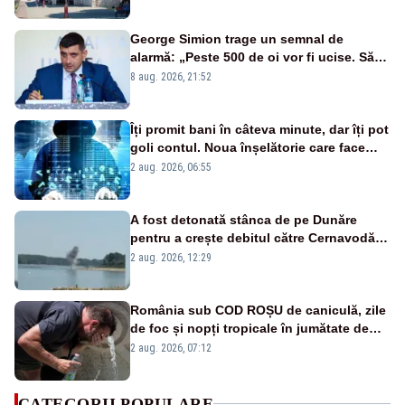
George Simion trage un semnal de
alarmă: „Peste 500 de oi vor fi ucise. Să
vedem dacă ciobanii vor fi despăgubiți”
8 aug. 2026, 21:52
Îți promit bani în câteva minute, dar îți pot
goli contul. Noua înșelătorie care face
victime pe Facebook și WhatsApp
2 aug. 2026, 06:55
A fost detonată stânca de pe Dunăre
pentru a crește debitul către Cernavodă –
VIDEO
2 aug. 2026, 12:29
România sub COD ROȘU de caniculă, zile
de foc și nopți tropicale în jumătate de
țară
2 aug. 2026, 07:12
CATEGORII POPULARE