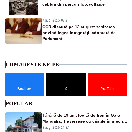
cabluri din parcuri fotovoltaice
7 aug. 2026, 08:21
CCR discută pe 12 august sesizarea
privind legea integrității adoptată de
Parlament
URMĂREȘTE-NE PE
Facebook
X
YouTube
POPULAR
Tânără de 19 ani, lovită de tren în Gara
Mangalia. Traversase cu căștile în urechi
liniile printr-un loc nepermis
8 aug. 2026, 21:37