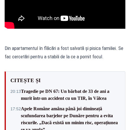
Din apartamentul în flăcări a fost salvată și pisica familiei. Se
fac cercetări pentru a stabili de la ce a pornit focul.
CITEȘTE ȘI
Tragedie pe DN 67: Un bărbat de 33 de ani a
20:13
murit într-un accident cu un TIR, în Vâlcea
Apele Române amâna până joi dimineață
17:52
scufundarea barjelor pe Dunăre pentru a evita
riscurile. „Dacă există un minim risc, operațiunea
se va anula”