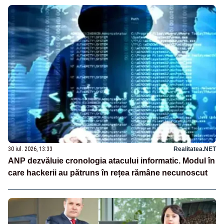
30 iul. 2026, 13:33
Realitatea.NET
ANP dezvăluie cronologia atacului informatic. Modul în
care hackerii au pătruns în rețea rămâne necunoscut