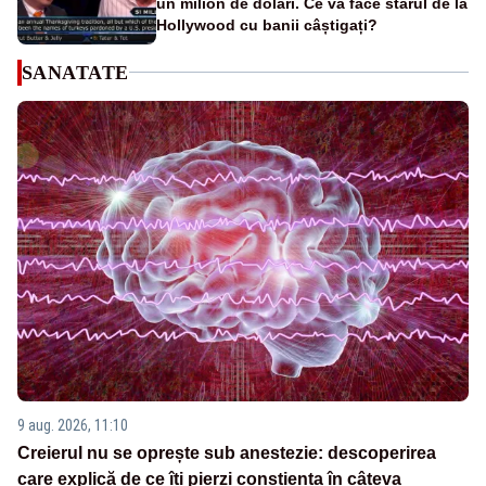
un milion de dolari. Ce va face starul de la
Hollywood cu banii câștigați?
SANATATE
9 aug. 2026, 11:10
Creierul nu se oprește sub anestezie: descoperirea
care explică de ce îți pierzi conștiența în câteva