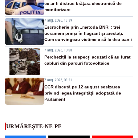
ce ar fi distrus brățara electronică de
monitorizare
7 aug. 2026, 13:39
Escrocherie prin „metoda BNR”: trei
ucraineni prinși în flagrant și arestați.
Cum convingeau victimele să le dea banii
7 aug. 2026, 10:58
Percheziții la suspecți acuzați că au furat
cabluri din parcuri fotovoltaice
7 aug. 2026, 08:21
CCR discută pe 12 august sesizarea
privind legea integrității adoptată de
Parlament
URMĂREȘTE-NE PE