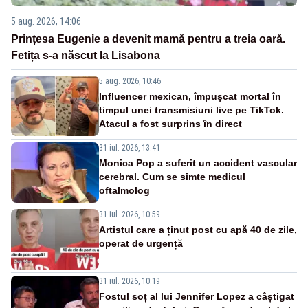
5 aug. 2026, 14:06
Prințesa Eugenie a devenit mamă pentru a treia oară.
Fetița s-a născut la Lisabona
5 aug. 2026, 10:46
Influencer mexican, împușcat mortal în
timpul unei transmisiuni live pe TikTok.
Atacul a fost surprins în direct
31 iul. 2026, 13:41
Monica Pop a suferit un accident vascular
cerebral. Cum se simte medicul
oftalmolog
31 iul. 2026, 10:59
Artistul care a ținut post cu apă 40 de zile,
operat de urgență
31 iul. 2026, 10:19
Fostul soț al lui Jennifer Lopez a câștigat