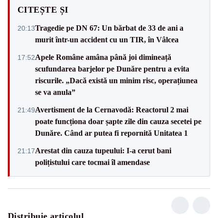
CITEȘTE ȘI
Tragedie pe DN 67: Un bărbat de 33 de ani a
20:13
murit într-un accident cu un TIR, în Vâlcea
Apele Române amâna până joi dimineață
17:52
scufundarea barjelor pe Dunăre pentru a evita
riscurile. „Dacă există un minim risc, operațiunea
se va anula”
Avertisment de la Cernavodă: Reactorul 2 mai
21:49
poate funcționa doar șapte zile din cauza secetei pe
Dunăre. Când ar putea fi repornită Unitatea 1
Arestat din cauza tupeului: I-a cerut bani
21:17
polițistului care tocmai îl amendase
Distribuie articolul