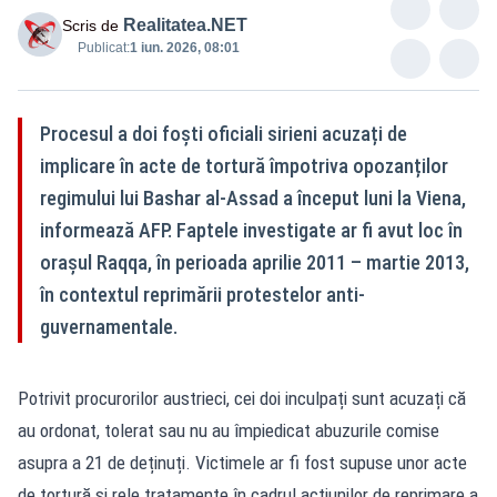
Realitatea.NET
Scris de
Publicat:
1 iun. 2026, 08:01
Procesul a doi foști oficiali sirieni acuzați de
implicare în acte de tortură împotriva opozanților
regimului lui Bashar al-Assad a început luni la Viena,
informează AFP. Faptele investigate ar fi avut loc în
orașul Raqqa, în perioada aprilie 2011 – martie 2013,
în contextul reprimării protestelor anti-
guvernamentale.
Potrivit procurorilor austrieci, cei doi inculpați sunt acuzați că
au ordonat, tolerat sau nu au împiedicat abuzurile comise
asupra a 21 de deținuți. Victimele ar fi fost supuse unor acte
de tortură și rele tratamente în cadrul acțiunilor de reprimare a