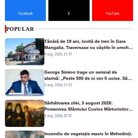
Facebook
X
YouTube
POPULAR
Tânără de 19 ani, lovită de tren în Gara
Mangalia. Traversase cu căștile în urechi
liniile printr-un loc nepermis
8 aug. 2026, 21:37
George Simion trage un semnal de
alarmă: „Peste 500 de oi vor fi ucise. Să
vedem dacă ciobanii vor fi despăgubiți”
8 aug. 2026, 21:52
Sărbătoarea zilei, 3 august 2026:
Pomenirea Sfântului Cuvios Mărturisitor
Iraclie din Basarabia
3 aug. 2026, 07:07
Incendiu de vegetație masiv în Mehedinți.