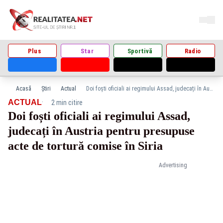
Plus
Star
Sportivă
Radio
Acasă
Știri
Actual
Doi foști oficiali ai regimului Assad, judecați în Austria pentru presupuse acte de tortură comise în Siria
·
ACTUAL
2 min citire
Doi foști oficiali ai regimului Assad,
judecați în Austria pentru presupuse
acte de tortură comise în Siria
Advertising