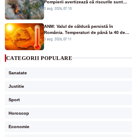
Pompierii avertizează că riscurile sunt
uriașe – VIDEO
3 aug. 2026, 07:10
ANM: Valul de căldură persistă în
România. Temperaturi de până la 40 de
grade și nopți tropicale în mai multe
3 aug. 2026, 07:11
regiuni
CATEGORII POPULARE
Sanatate
Justitie
Sport
Horoscop
Economie