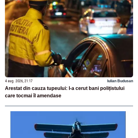
4 aug. 2026, 21:17
Iulian Budusan
Arestat din cauza tupeului: I-a cerut bani polițistului
care tocmai îl amendase