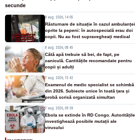
secunde
8 aug. 2026, 14:05
Răsturnare de situație în cazul ambulanței
oprite la pepeni: în autospecială erau doi
copii. Nu au fost supravegheați medical
8 aug. 2026, 08:45
Câtă apă trebuie să bei, de fapt, pe
caniculă. Cantitățile recomandate pentru
copii și adulți
7 aug. 2026, 15:42
Examenul de medic specialist se schimbă
din 2026. Subiecte unice în toată țara și
probă scrisă organizată simultan
7 aug. 2026, 09:38
Ebola se extinde în RD Congo. Autoritățile
investighează posibile mutații ale
virusului