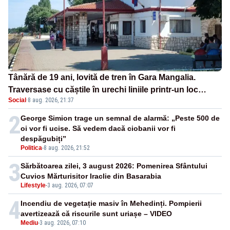
Tânără de 19 ani, lovită de tren în Gara Mangalia.
Traversase cu căștile în urechi liniile printr-un loc
Social
·
8 aug. 2026, 21:37
nepermis
2
George Simion trage un semnal de alarmă: „Peste 500 de
oi vor fi ucise. Să vedem dacă ciobanii vor fi
despăgubiți”
Politica
-
8 aug. 2026, 21:52
3
Sărbătoarea zilei, 3 august 2026: Pomenirea Sfântului
Cuvios Mărturisitor Iraclie din Basarabia
Lifestyle
-
3 aug. 2026, 07:07
4
Incendiu de vegetație masiv în Mehedinți. Pompierii
avertizează că riscurile sunt uriașe – VIDEO
Mediu
-
3 aug. 2026, 07:10