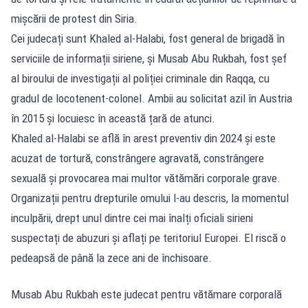
mișcării de protest din Siria.
Cei judecați sunt Khaled al-Halabi, fost general de brigadă în
serviciile de informații siriene, și Musab Abu Rukbah, fost șef
al biroului de investigații al poliției criminale din Raqqa, cu
gradul de locotenent-colonel. Ambii au solicitat azil în Austria
în 2015 și locuiesc în această țară de atunci.
Khaled al-Halabi se află în arest preventiv din 2024 și este
acuzat de tortură, constrângere agravată, constrângere
sexuală și provocarea mai multor vătămări corporale grave.
Organizații pentru drepturile omului l-au descris, la momentul
inculpării, drept unul dintre cei mai înalți oficiali sirieni
suspectați de abuzuri și aflați pe teritoriul Europei. El riscă o
pedeapsă de până la zece ani de închisoare.
Musab Abu Rukbah este judecat pentru vătămare corporală