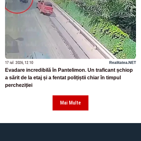
17 iul. 2026, 12:10
Realitatea.NET
Evadare incredibilă în Pantelimon. Un traficant șchiop
a sărit de la etaj și a fentat polițiștii chiar în timpul
percheziției
Mai Multe