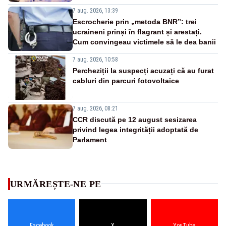
7 aug. 2026, 13:39
Escrocherie prin „metoda BNR”: trei
ucraineni prinși în flagrant și arestați.
Cum convingeau victimele să le dea banii
7 aug. 2026, 10:58
Percheziții la suspecți acuzați că au furat
cabluri din parcuri fotovoltaice
7 aug. 2026, 08:21
CCR discută pe 12 august sesizarea
privind legea integrității adoptată de
Parlament
URMĂREȘTE-NE PE
Facebook
X
YouTube