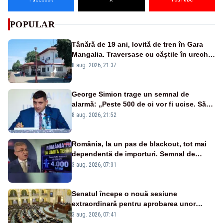
POPULAR
Tânără de 19 ani, lovită de tren în Gara
Mangalia. Traversase cu căștile în urechi
liniile printr-un loc nepermis
8 aug. 2026, 21:37
George Simion trage un semnal de
alarmă: „Peste 500 de oi vor fi ucise. Să
vedem dacă ciobanii vor fi despăgubiți”
8 aug. 2026, 21:52
România, la un pas de blackout, tot mai
dependentă de importuri. Semnal de
alarmă tras de un expert în energie
3 aug. 2026, 07:31
Senatul începe o nouă sesiune
extraordinară pentru aprobarea unor
jaloane din PNRR
3 aug. 2026, 07:41