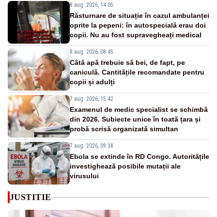
8 aug. 2026, 14:05
Răsturnare de situație în cazul ambulanței
oprite la pepeni: în autospecială erau doi
copii. Nu au fost supravegheați medical
8 aug. 2026, 08:45
Câtă apă trebuie să bei, de fapt, pe
caniculă. Cantitățile recomandate pentru
copii și adulți
7 aug. 2026, 15:42
Examenul de medic specialist se schimbă
din 2026. Subiecte unice în toată țara și
probă scrisă organizată simultan
7 aug. 2026, 09:38
Ebola se extinde în RD Congo. Autoritățile
investighează posibile mutații ale
virusului
JUSTITIE