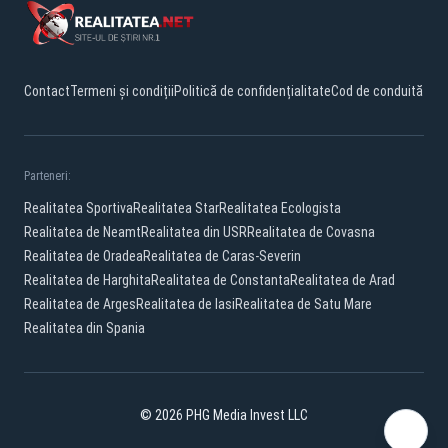
Contact
Termeni și condiții
Politică de confidențialitate
Cod de conduită
Parteneri:
Realitatea Sportiva
Realitatea Star
Realitatea Ecologista
Realitatea de Neamt
Realitatea din USR
Realitatea de Covasna
Realitatea de Oradea
Realitatea de Caras-Severin
Realitatea de Harghita
Realitatea de Constanta
Realitatea de Arad
Realitatea de Arges
Realitatea de Iasi
Realitatea de Satu Mare
Realitatea din Spania
© 2026 PHG Media Invest LLC
Facebook
YouTube
X
TikTok