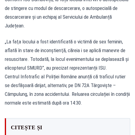
de stingere cu modul de descarcerare, o autospecială de
descarcerare și un echipaj al Serviciului de Ambulanță
Județean.
„La faţa locului a fost identificată o victimă de sex feminin,
aflată în stare de inconştienţă, căreia i se aplică manevre de
resuscitare. Totodată, la locul evenimentului se deplasează şi
elicopterul SMURD”, au precizat reprezentanții ISU.
Centrul Infotrafic al Poliției Române anunță că traficul rutier
se desfășoară dirijat, alternativ, pe DN 72A Târgoviște –
Câmpulung, în zona accidentului. Reluarea circulației în condiții
normale este estimată după ora 14:30.
CITEȘTE ȘI