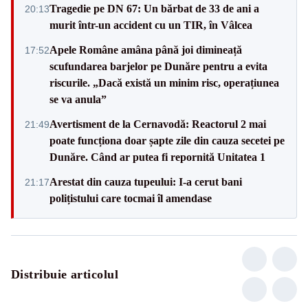
Tragedie pe DN 67: Un bărbat de 33 de ani a
20:13
murit într-un accident cu un TIR, în Vâlcea
Apele Române amâna până joi dimineață
17:52
scufundarea barjelor pe Dunăre pentru a evita
riscurile. „Dacă există un minim risc, operațiunea
se va anula”
Avertisment de la Cernavodă: Reactorul 2 mai
21:49
poate funcționa doar șapte zile din cauza secetei pe
Dunăre. Când ar putea fi repornită Unitatea 1
Arestat din cauza tupeului: I-a cerut bani
21:17
polițistului care tocmai îl amendase
Distribuie articolul