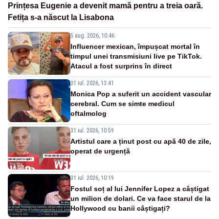
Prințesa Eugenie a devenit mamă pentru a treia oară.
Fetița s-a născut la Lisabona
5 aug. 2026, 10:46
Influencer mexican, împușcat mortal în
timpul unei transmisiuni live pe TikTok.
Atacul a fost surprins în direct
31 iul. 2026, 13:41
Monica Pop a suferit un accident vascular
cerebral. Cum se simte medicul
oftalmolog
31 iul. 2026, 10:59
Artistul care a ținut post cu apă 40 de zile,
operat de urgență
31 iul. 2026, 10:19
Fostul soț al lui Jennifer Lopez a câștigat
un milion de dolari. Ce va face starul de la
Hollywood cu banii câștigați?