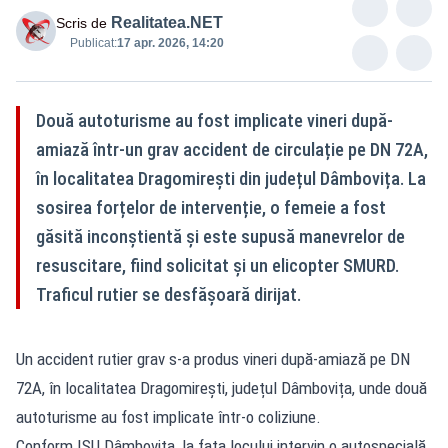
Realitatea.NET
Scris de
Publicat:
17 apr. 2026, 14:20
Două autoturisme au fost implicate vineri după-
amiază într-un grav accident de circulație pe DN 72A,
în localitatea Dragomirești din județul Dâmbovița. La
sosirea forțelor de intervenție, o femeie a fost
găsită inconștientă și este supusă manevrelor de
resuscitare, fiind solicitat și un elicopter SMURD.
Traficul rutier se desfășoară dirijat.
Un accident rutier grav s-a produs vineri după-amiază pe DN
72A, în localitatea Dragomirești, județul Dâmbovița, unde două
autoturisme au fost implicate într-o coliziune.
Conform ISU Dâmbovița, la fața locului intervin o autospecială