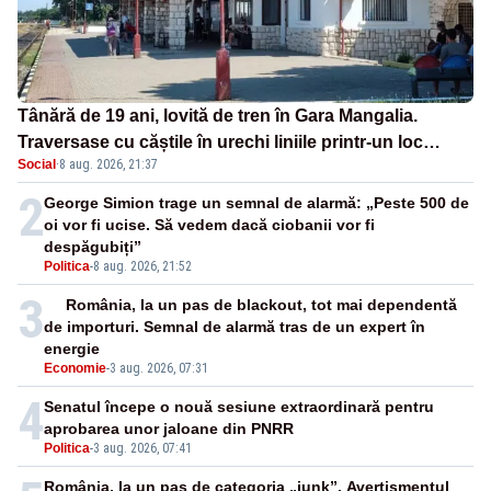
Tânără de 19 ani, lovită de tren în Gara Mangalia.
Traversase cu căștile în urechi liniile printr-un loc
Social
·
8 aug. 2026, 21:37
nepermis
2
George Simion trage un semnal de alarmă: „Peste 500 de
oi vor fi ucise. Să vedem dacă ciobanii vor fi
despăgubiți”
Politica
-
8 aug. 2026, 21:52
3
România, la un pas de blackout, tot mai dependentă
de importuri. Semnal de alarmă tras de un expert în
energie
Economie
-
3 aug. 2026, 07:31
4
Senatul începe o nouă sesiune extraordinară pentru
aprobarea unor jaloane din PNRR
Politica
-
3 aug. 2026, 07:41
România, la un pas de categoria „junk”. Avertismentul