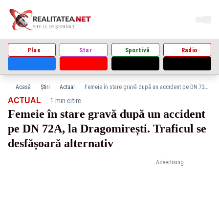
Plus
Star
Sportivă
Radio
Acasă
Știri
Actual
Femeie în stare gravă după un accident pe DN 72A, la Dragomirești. Traficul se desfășoară alternativ
·
ACTUAL
1 min citire
Femeie în stare gravă după un accident
pe DN 72A, la Dragomirești. Traficul se
desfășoară alternativ
Advertising