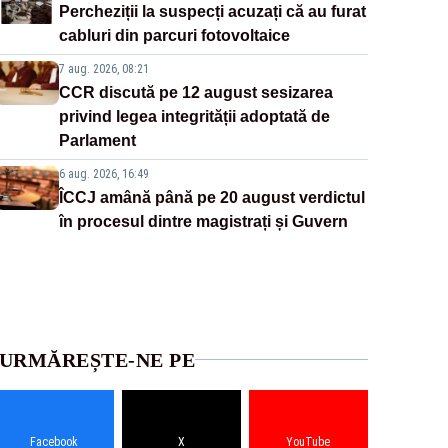
Percheziții la suspecți acuzați că au furat
cabluri din parcuri fotovoltaice
7 aug. 2026, 08:21
CCR discută pe 12 august sesizarea
privind legea integrității adoptată de
Parlament
6 aug. 2026, 16:49
ÎCCJ amână până pe 20 august verdictul
în procesul dintre magistrați și Guvern
URMĂREȘTE-NE PE
Facebook
X
YouTube