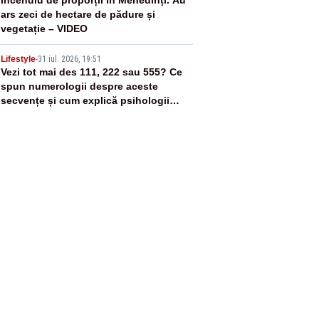
4
ars zeci de hectare de pădure și
vegetație – VIDEO
5
Lifestyle
-
31 iul. 2026, 19:51
Vezi tot mai des 111, 222 sau 555? Ce
spun numerologii despre aceste
secvențe și cum explică psihologii
fenomenul