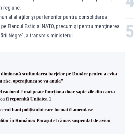
n regiune.
un al aliaților și partenerilor pentru consolidarea
e pe Flancul Estic al NATO, precum și pentru menținerea
 Mării Negre”, a transmis ministerul.
imineață scufundarea barjelor pe Dunăre pentru a evita
m risc, operațiunea se va anula”
eactorul 2 mai poate funcționa doar șapte zile din cauza
ea fi repornită Unitatea 1
 cerut bani polițistului care tocmai îl amendase
militar în România: Parașutist rămas suspendat de avion