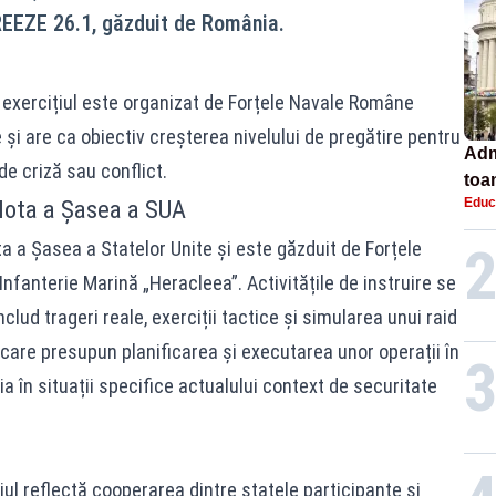
REEZE 26.1, găzduit de România.
e, exercițiul este organizat de Forțele Navale Române
 și are ca obiectiv creșterea nivelului de pregătire pentru
Adm
de criză sau conflict.
toa
Flota a Șasea a SUA
Educ
lice
 a Șasea a Statelor Unite și este găzduit de Forțele
fanterie Marină „Heracleea”. Activitățile de instruire se
lud trageri reale, exerciții tactice și simularea unui raid
ii care presupun planificarea și executarea unor operații în
a în situații specifice actualului context de securitate
l reflectă cooperarea dintre statele participante și