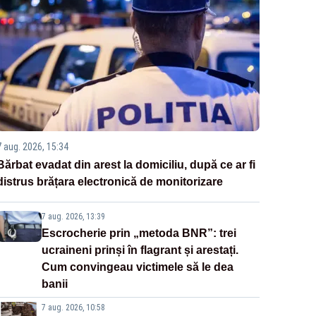
7 aug. 2026, 15:34
Bărbat evadat din arest la domiciliu, după ce ar fi
distrus brățara electronică de monitorizare
7 aug. 2026, 13:39
Escrocherie prin „metoda BNR”: trei
ucraineni prinși în flagrant și arestați.
Cum convingeau victimele să le dea
banii
7 aug. 2026, 10:58