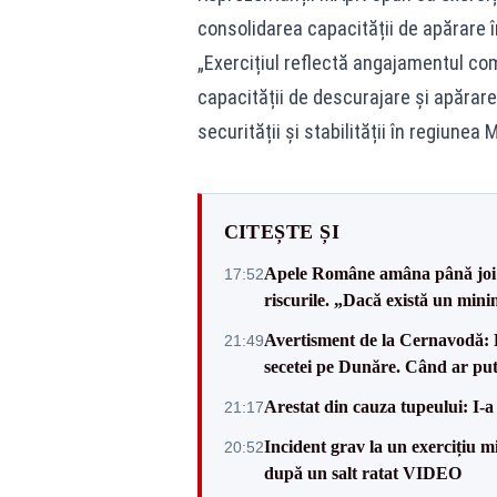
consolidarea capacității de apărare î
„Exercițiul reflectă angajamentul com
capacității de descurajare și apărar
securității și stabilității în regiunea
CITEȘTE ȘI
Apele Române amâna până joi d
17:52
riscurile. „Dacă există un mini
Avertisment de la Cernavodă: R
21:49
secetei pe Dunăre. Când ar put
Arestat din cauza tupeului: I-a
21:17
Incident grav la un exercițiu 
20:52
după un salt ratat VIDEO