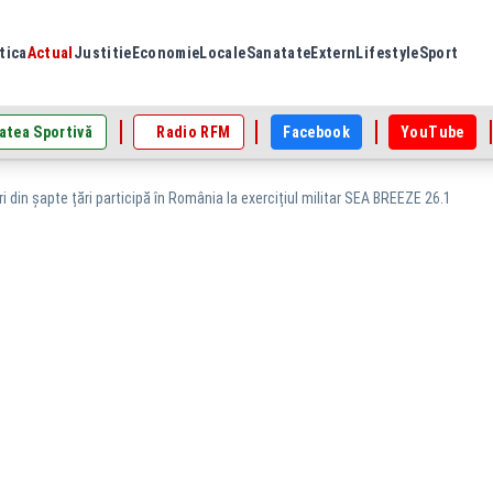
tica
Actual
Justitie
Economie
Locale
Sanatate
Extern
Lifestyle
Sport
atea Sportivă
Radio RFM
Facebook
YouTube
ri din șapte țări participă în România la exercițiul militar SEA BREEZE 26.1