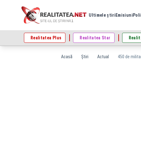
Ultimele știri
Emisiuni
Poli
Realitatea Plus
Realitatea Star
Realit
Acasă
Știri
Actual
450 de milita