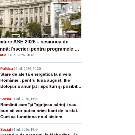
itere ASE 2026 – sesiunea de
mnă: înscrieri pentru programele de
atie
·
1 aug. 2026, 10:45
nță, masterat și doctorat
2
Politica
-
31 iul. 2026, 20:30
Stare de alertă energetică la nivelul
României, pentru luna august. Ilie
Bolojan a anunțat importuri și posibile
restricții – VIDEO
3
Social
-
31 iul. 2026, 19:29
Românii care își îngrijesc părinții sau
bunicii vor putea primi bani de la stat.
Cum va funcționa noul sistem
Social
-
31 iul. 2026, 19:44
Incendiu de proporții în Mehedinți. Au