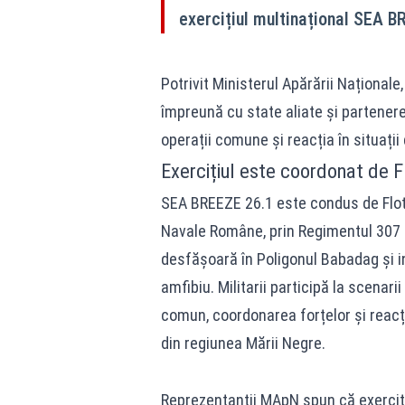
exercițiul multinațional SEA B
Potrivit Ministerul Apărării Național
împreună cu state aliate și partenere
operații comune și reacția în situații 
Exercițiul este coordonat de 
SEA BREEZE 26.1 este condus de Flota
Navale Române, prin Regimentul 307 In
desfășoară în Poligonul Babadag și inc
amfibiu. Militarii participă la scenar
comun, coordonarea forțelor și reacți
din regiunea Mării Negre.
Reprezentanții MApN spun că exercițiu