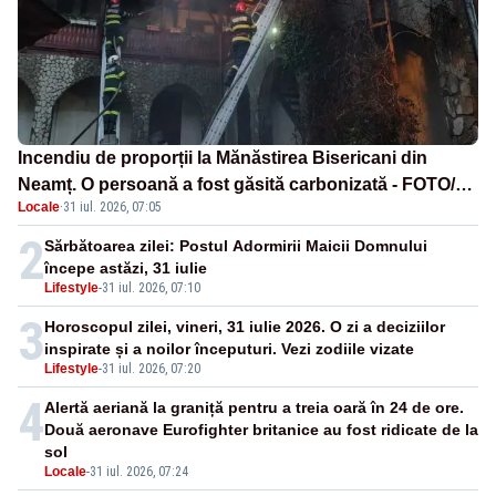
Incendiu de proporții la Mănăstirea Bisericani din
Neamț. O persoană a fost găsită carbonizată - FOTO/
Locale
·
31 iul. 2026, 07:05
VIDEO
2
Sărbătoarea zilei: Postul Adormirii Maicii Domnului
începe astăzi, 31 iulie
Lifestyle
-
31 iul. 2026, 07:10
3
Horoscopul zilei, vineri, 31 iulie 2026. O zi a deciziilor
inspirate și a noilor începuturi. Vezi zodiile vizate
Lifestyle
-
31 iul. 2026, 07:20
4
Alertă aeriană la graniță pentru a treia oară în 24 de ore.
Două aeronave Eurofighter britanice au fost ridicate de la
sol
Locale
-
31 iul. 2026, 07:24