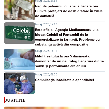
6 aug. 2026, 21:53
Regula paharului cu apă la fiecare oră.
Cum te protejezi de deshidratare în zilele
de caniculă
6 aug. 2026, 17:20
Este oficial. Agenția Medicamentului a
blocat Colebil și Panczebil de la
comercializare în farmacii. Probleme cu
substanța activă din compoziție
6 aug. 2026, 16:11
Mitul trezitului la ora 5 dimineața,
demontat de un neurolog.Legătura dintre
somn și performanța creierului
6 aug. 2026, 08:50
Complicația localizată a apendicitei
JUSTITIE