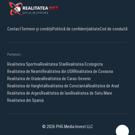
Contact
Termeni și condiții
Politică de confidențialitate
Cod de conduită
Parteneri:
Realitatea Sportiva
Realitatea Star
Realitatea Ecologista
Realitatea de Neamt
Realitatea din USR
Realitatea de Covasna
Realitatea de Oradea
Realitatea de Caras-Severin
Realitatea de Harghita
Realitatea de Constanta
Realitatea de Arad
Realitatea de Arges
Realitatea de Iasi
Realitatea de Satu Mare
Realitatea din Spania
© 2026 PHG Media Invest LLC
Facebook
YouTube
X
TikTok