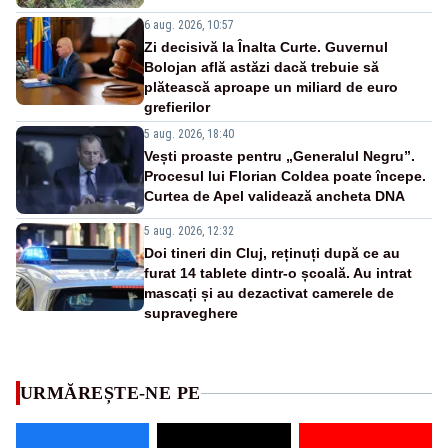
6 aug. 2026, 10:57
Zi decisivă la Înalta Curte. Guvernul
Bolojan află astăzi dacă trebuie să
plătească aproape un miliard de euro
grefierilor
5 aug. 2026, 18:40
Vești proaste pentru „Generalul Negru”.
Procesul lui Florian Coldea poate începe.
Curtea de Apel validează ancheta DNA
5 aug. 2026, 12:32
Doi tineri din Cluj, reținuți după ce au
furat 14 tablete dintr-o școală. Au intrat
mascați și au dezactivat camerele de
supraveghere
URMĂREȘTE-NE PE