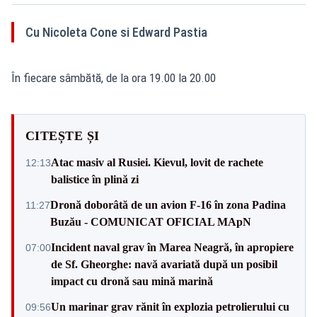
Cu Nicoleta Cone si Edward Pastia
În fiecare sâmbătă, de la ora 19.00 la 20.00
CITEȘTE ȘI
Atac masiv al Rusiei. Kievul, lovit de rachete
12:13
balistice în plină zi
Dronă doborâtă de un avion F‑16 în zona Padina
11:27
Buzău - COMUNICAT OFICIAL MApN
Incident naval grav în Marea Neagră, în apropiere
07:00
de Sf. Gheorghe: navă avariată după un posibil
impact cu dronă sau mină marină
Un marinar grav rănit în explozia petrolierului cu
09:56