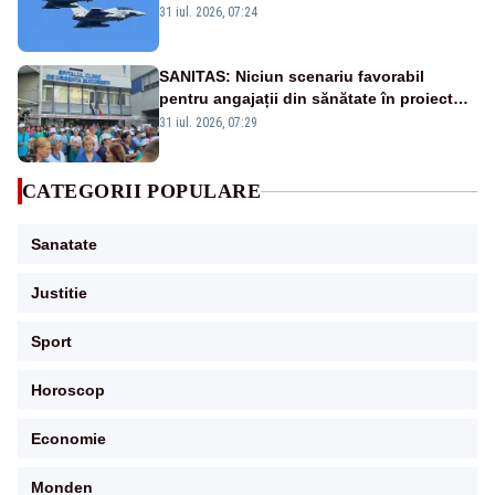
Eurofighter britanice au fost ridicate de la
31 iul. 2026, 07:24
sol
SANITAS: Niciun scenariu favorabil
pentru angajații din sănătate în proiectul
Legii salarizării
31 iul. 2026, 07:29
CATEGORII POPULARE
Sanatate
Justitie
Sport
Horoscop
Economie
Monden