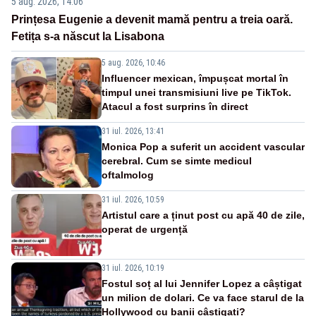
5 aug. 2026, 14:06
Prințesa Eugenie a devenit mamă pentru a treia oară.
Fetița s-a născut la Lisabona
5 aug. 2026, 10:46
Influencer mexican, împușcat mortal în
timpul unei transmisiuni live pe TikTok.
Atacul a fost surprins în direct
31 iul. 2026, 13:41
Monica Pop a suferit un accident vascular
cerebral. Cum se simte medicul
oftalmolog
31 iul. 2026, 10:59
Artistul care a ținut post cu apă 40 de zile,
operat de urgență
31 iul. 2026, 10:19
Fostul soț al lui Jennifer Lopez a câștigat
un milion de dolari. Ce va face starul de la
Hollywood cu banii câștigați?