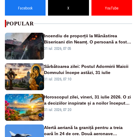
Facebook
X
YouTube
POPULAR
Incendiu de proporții la Mănăstirea
Bisericani din Neamț. O persoană a fost
găsită carbonizată - FOTO/ VIDEO
31 iul. 2026, 07:05
Sărbătoarea zilei: Postul Adormirii Maicii
Domnului începe astăzi, 31 iulie
31 iul. 2026, 07:10
Horoscopul zilei, vineri, 31 iulie 2026. O zi
a deciziilor inspirate și a noilor începuturi.
Vezi zodiile vizate
31 iul. 2026, 07:20
Alertă aeriană la graniță pentru a treia
oară în 24 de ore. Două aeronave