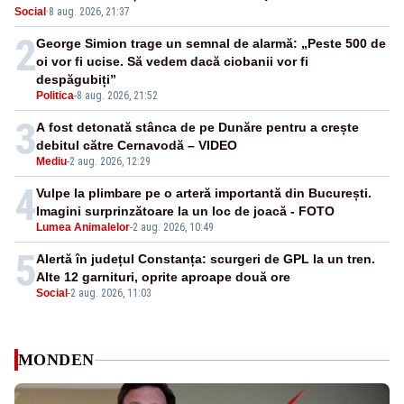
Social
·
8 aug. 2026, 21:37
nepermis
2
George Simion trage un semnal de alarmă: „Peste 500 de
oi vor fi ucise. Să vedem dacă ciobanii vor fi
despăgubiți”
Politica
-
8 aug. 2026, 21:52
3
A fost detonată stânca de pe Dunăre pentru a crește
debitul către Cernavodă – VIDEO
Mediu
-
2 aug. 2026, 12:29
4
Vulpe la plimbare pe o arteră importantă din București.
Imagini surprinzătoare la un loc de joacă - FOTO
Lumea Animalelor
-
2 aug. 2026, 10:49
5
Alertă în județul Constanța: scurgeri de GPL la un tren.
Alte 12 garnituri, oprite aproape două ore
Social
-
2 aug. 2026, 11:03
MONDEN