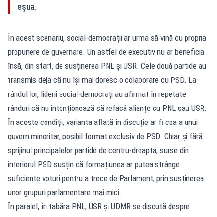
eșua.
În acest scenariu, social-democrații ar urma să vină cu propria
propunere de guvernare. Un astfel de executiv nu ar beneficia
însă, din start, de susținerea PNL și USR. Cele două partide au
transmis deja că nu își mai doresc o colaborare cu PSD. La
rândul lor, liderii social-democrați au afirmat în repetate
rânduri că nu intenționează să refacă alianțe cu PNL sau USR.
În aceste condiții, varianta aflată în discuție ar fi cea a unui
guvern minoritar, posibil format exclusiv de PSD. Chiar și fără
sprijinul principalelor partide de centru-dreapta, surse din
interiorul PSD susțin că formațiunea ar putea strânge
suficiente voturi pentru a trece de Parlament, prin susținerea
unor grupuri parlamentare mai mici.
În paralel, în tabăra PNL, USR și UDMR se discută despre