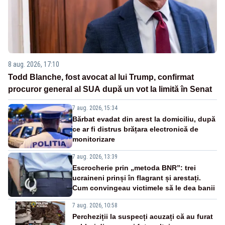
8 aug. 2026, 17:10
Todd Blanche, fost avocat al lui Trump, confirmat
procuror general al SUA după un vot la limită în Senat
7 aug. 2026, 15:34
Bărbat evadat din arest la domiciliu, după
ce ar fi distrus brățara electronică de
monitorizare
7 aug. 2026, 13:39
Escrocherie prin „metoda BNR”: trei
ucraineni prinși în flagrant și arestați.
Cum convingeau victimele să le dea banii
7 aug. 2026, 10:58
Percheziții la suspecți acuzați că au furat