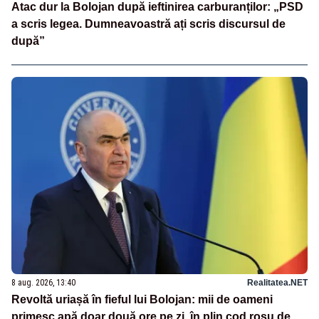
Atac dur la Bolojan după ieftinirea carburanților: „PSD
a scris legea. Dumneavoastră ați scris discursul de
după”
8 aug. 2026, 13:40
Realitatea.NET
Revoltă uriașă în fieful lui Bolojan: mii de oameni
primesc apă doar două ore pe zi, în plin cod roșu de