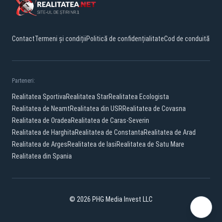
Contact
Termeni și condiții
Politică de confidențialitate
Cod de conduită
Parteneri:
Realitatea Sportiva
Realitatea Star
Realitatea Ecologista
Realitatea de Neamt
Realitatea din USR
Realitatea de Covasna
Realitatea de Oradea
Realitatea de Caras-Severin
Realitatea de Harghita
Realitatea de Constanta
Realitatea de Arad
Realitatea de Arges
Realitatea de Iasi
Realitatea de Satu Mare
Realitatea din Spania
© 2026 PHG Media Invest LLC
Facebook
YouTube
X
TikTok