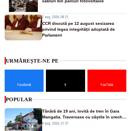
cabluri din parcuri fotovoltaice
7 aug. 2026, 08:21
CCR discută pe 12 august sesizarea
privind legea integrității adoptată de
Parlament
URMĂREȘTE-NE PE
Facebook
X
YouTube
POPULAR
Tânără de 19 ani, lovită de tren în Gara
Mangalia. Traversase cu căștile în urechi
liniile printr-un loc nepermis
8 aug. 2026, 21:37