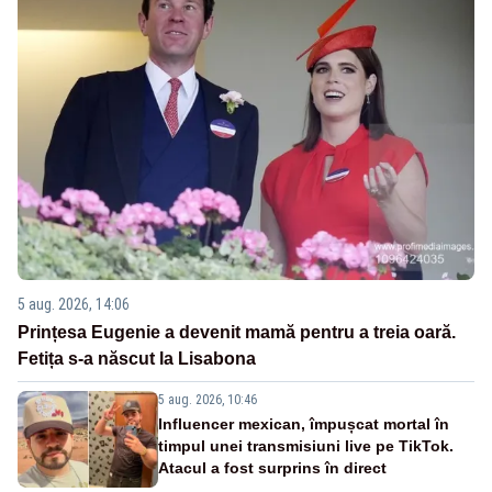
5 aug. 2026, 14:06
Prințesa Eugenie a devenit mamă pentru a treia oară.
Fetița s-a născut la Lisabona
5 aug. 2026, 10:46
Influencer mexican, împușcat mortal în
timpul unei transmisiuni live pe TikTok.
Atacul a fost surprins în direct