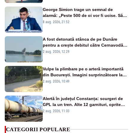
George Simion trage un semnal de
alarmă: „Peste 500 de oi vor fi ucise. Să
vedem dacă ciobanii vor fi despăgubiți”
8 aug. 2026, 21:52
A fost detonată stânca de pe Dunăre
pentru a crește debitul către Cernavodă –
VIDEO
2 aug. 2026, 12:29
Vulpe la plimbare pe o arteră importantă
din București. Imagini surprinzătoare la
un loc de joacă - FOTO
2 aug. 2026, 10:49
Alertă în județul Constanța: scurgeri de
GPL la un tren. Alte 12 garnituri, oprite
aproape două ore
2 aug. 2026, 11:03
CATEGORII POPULARE