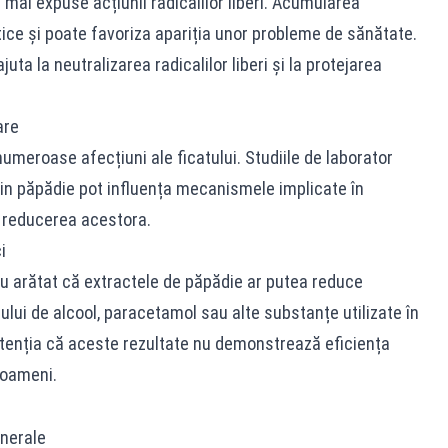
 mai expuse acțiunii radicalilor liberi. Acumularea
ice și poate favoriza apariția unor probleme de sănătate.
juta la neutralizarea radicalilor liberi și la protejarea
are
umeroase afecțiuni ale ficatului. Studiile de laborator
in păpădie pot influența mecanismele implicate în
a reducerea acestora.
i
u arătat că extractele de păpădie ar putea reduce
lui de alcool, paracetamol sau alte substanțe utilizate în
 atenția că aceste rezultate nu demonstrează eficiența
a oameni.
inerale