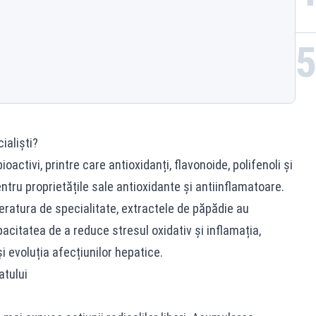
ialiști?
activi, printre care antioxidanți, flavonoide, polifenoli și
ntru proprietățile sale antioxidante și antiinflamatoare.
iteratura de specialitate, extractele de păpădie au
pacitatea de a reduce stresul oxidativ și inflamația,
și evoluția afecțiunilor hepatice.
atului