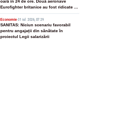
oară în 24 de ore. Două aeronave
Eurofighter britanice au fost ridicate de
la sol
5
Economie
-
31 iul. 2026, 07:29
SANITAS: Niciun scenariu favorabil
pentru angajații din sănătate în
proiectul Legii salarizării