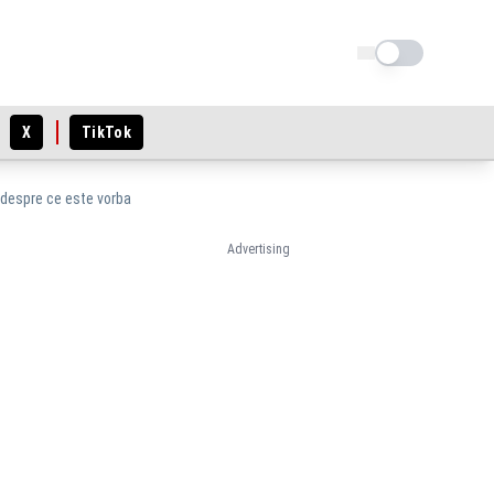
Schimba tema
X
TikTok
i despre ce este vorba
Advertising