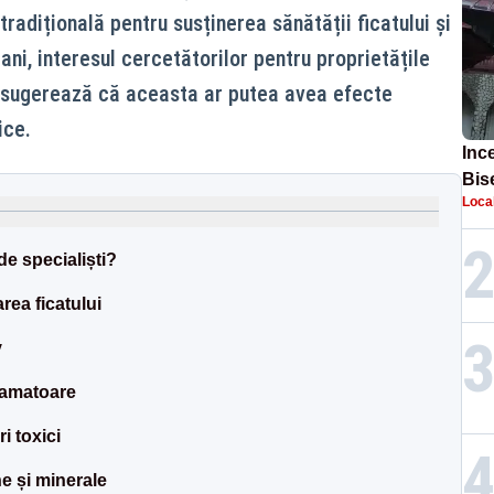
tradițională pentru susținerea sănătății ficatului și
i ani, interesul cercetătorilor pentru proprietățile
ii sugerează că aceasta ar putea avea efecte
ice.
Inc
Bis
Loca
găs
de specialiști?
rea ficatului
v
lamatoare
i toxici
e și minerale