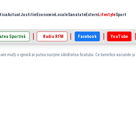
tica
Actual
Justitie
Economie
Locale
Sanatate
Extern
Lifestyle
Sport
atea Sportivă
Radio RFM
Facebook
YouTube
care mulți o ignoră ar putea susține sănătatea ficatului. Ce beneficii ascunde ș