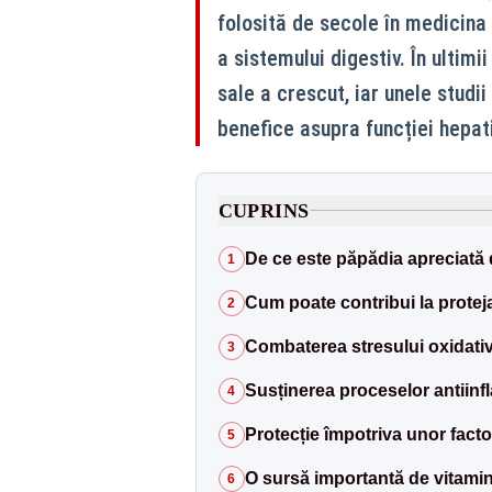
folosită de secole în medicina 
a sistemului digestiv. În ultimi
sale a crescut, iar unele stud
benefice asupra funcției hepat
CUPRINS
De ce este păpădia apreciată 
1
Cum poate contribui la proteja
2
Combaterea stresului oxidati
3
Susținerea proceselor antiinf
4
Protecție împotriva unor factor
5
O sursă importantă de vitamin
6