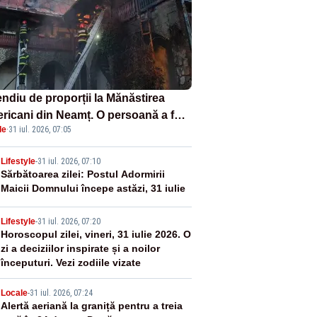
endiu de proporții la Mănăstirea
ericani din Neamț. O persoană a fost
le
·
31 iul. 2026, 07:05
ită carbonizată - FOTO/ VIDEO
2
Lifestyle
-
31 iul. 2026, 07:10
Sărbătoarea zilei: Postul Adormirii
Maicii Domnului începe astăzi, 31 iulie
3
Lifestyle
-
31 iul. 2026, 07:20
Horoscopul zilei, vineri, 31 iulie 2026. O
zi a deciziilor inspirate și a noilor
începuturi. Vezi zodiile vizate
4
Locale
-
31 iul. 2026, 07:24
Alertă aeriană la graniță pentru a treia