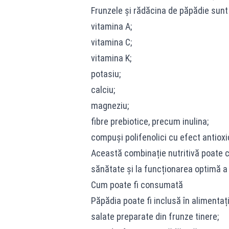
Frunzele și rădăcina de păpădie sunt b
vitamina A;
vitamina C;
vitamina K;
potasiu;
calciu;
magneziu;
fibre prebiotice, precum inulina;
compuși polifenolici cu efect antioxi
Această combinație nutritivă poate c
sănătate și la funcționarea optimă a
Cum poate fi consumată
Păpădia poate fi inclusă în alimentaț
salate preparate din frunze tinere;