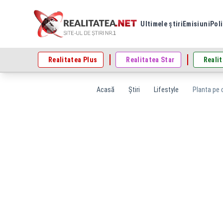
Ultimele știri
Emisiuni
Poli
Realitatea Plus
Realitatea Star
Realit
Acasă
Știri
Lifestyle
Planta pe 