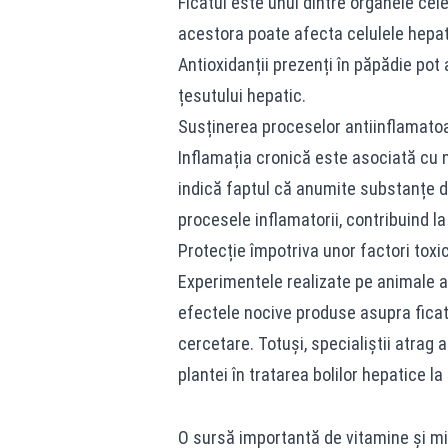
Ficatul este unul dintre organele cele
acestora poate afecta celulele hepat
Antioxidanții prezenți în păpădie pot a
țesutului hepatic.
Susținerea proceselor antiinflamato
Inflamația cronică este asociată cu n
indică faptul că anumite substanțe d
procesele inflamatorii, contribuind l
Protecție împotriva unor factori toxic
Experimentele realizate pe animale a
efectele nocive produse asupra ficatu
cercetare. Totuși, specialiștii atrag
plantei în tratarea bolilor hepatice l
O sursă importantă de vitamine și m