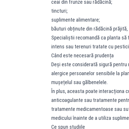
ceai din frunze sau rădăcină;
tincturi;
suplimente alimentare;
băuturi obținute din rădăcină prăjită, 
Specialiștii recomandă ca planta să f
intens sau terenuri tratate cu pestic
Când este necesară prudența
Deși este considerată sigură pentru 
alergice persoanelor sensibile la pla
mușețelul sau gălbenelele.
În plus, aceasta poate interacționa 
anticoagulante sau tratamente pentr
tratamente medicamentoase sau suferă
medicului înainte de a utiliza suplim
Ce spun studiile