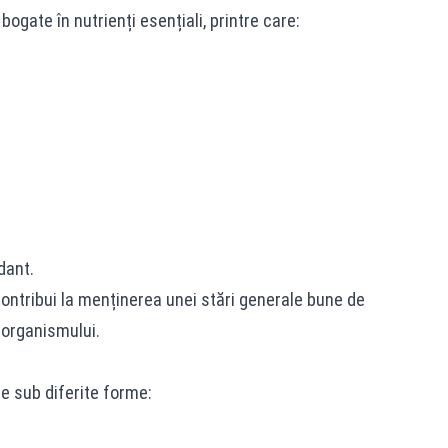
ogate în nutrienți esențiali, printre care:
dant.
ontribui la menținerea unei stări generale bune de
 organismului.
ie sub diferite forme: