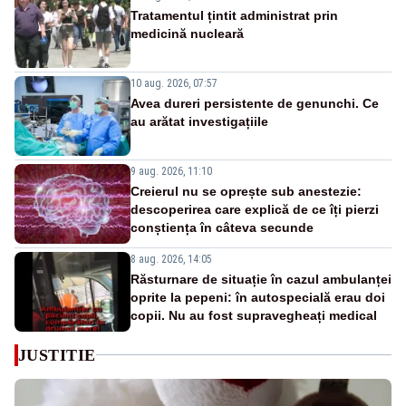
Tratamentul țintit administrat prin
medicină nucleară
10 aug. 2026, 07:57
Avea dureri persistente de genunchi. Ce
au arătat investigațiile
9 aug. 2026, 11:10
Creierul nu se oprește sub anestezie:
descoperirea care explică de ce îți pierzi
conștiența în câteva secunde
8 aug. 2026, 14:05
Răsturnare de situație în cazul ambulanței
oprite la pepeni: în autospecială erau doi
copii. Nu au fost supravegheați medical
JUSTITIE