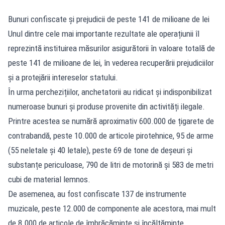
Bunuri confiscate și prejudicii de peste 141 de milioane de lei
Unul dintre cele mai importante rezultate ale operațiunii îl
reprezintă instituirea măsurilor asigurătorii în valoare totală de
peste 141 de milioane de lei, în vederea recuperării prejudiciilor
și a protejării intereselor statului.
În urma perchezițiilor, anchetatorii au ridicat și indisponibilizat
numeroase bunuri și produse provenite din activități ilegale.
Printre acestea se numără aproximativ 600.000 de țigarete de
contrabandă, peste 10.000 de articole pirotehnice, 95 de arme
(55 neletale și 40 letale), peste 69 de tone de deșeuri și
substanțe periculoase, 790 de litri de motorină și 583 de metri
cubi de material lemnos.
De asemenea, au fost confiscate 137 de instrumente
muzicale, peste 12.000 de componente ale acestora, mai mult
de 8.000 de articole de îmbrăcăminte și încălțăminte,