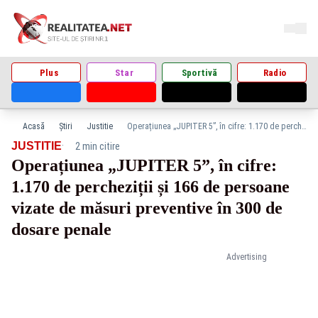
Plus
Star
Sportivă
Radio
Acasă
Știri
Justitie
Operațiunea „JUPITER 5”, în cifre: 1.170 de percheziții și 166 de persoane vizate de măsuri preventive în 300 de dosare penale
·
JUSTITIE
2 min citire
Operațiunea „JUPITER 5”, în cifre:
1.170 de percheziții și 166 de persoane
vizate de măsuri preventive în 300 de
dosare penale
Advertising