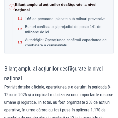
Bilanț amplu al acțiunilor desfășurate la nivel
1
național
166 de persoane, plasate sub măsuri preventive
1.1
Bunuri confiscate și prejudicii de peste 141 de
1.2
milioane de lei
Autoritățile: Operațiunea confirmă capacitatea de
1.3
combatere a criminalității
Bilanț amplu al acțiunilor desfășurate la nivel
național
Potrivit datelor oficiale
, operațiunea s-a derulat în perioada 8-
12 iunie 2026 și a implicat mobilizarea unor importante resurse
umane și logistice. În total, au fost organizate 258 de acțiuni
operative, în urma cărora au fost puse în aplicare 1.170 de
mandate de percheziție domiciliară și 535 de mandate de