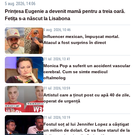
5 aug. 2026, 14:06
Prințesa Eugenie a devenit mamă pentru a treia oară.
Fetița s-a născut la Lisabona
5 aug. 2026, 10:46
Influencer mexican, împușcat mortal.
Atacul a fost surprins în direct
31 iul. 2026, 13:41
Monica Pop a suferit un accident vascular
cerebral. Cum se simte medicul
oftalmolog
31 iul. 2026, 10:59
Artistul care a ținut post cu apă 40 de zile,
operat de urgență
31 iul. 2026, 10:19
Fostul soț al lui Jennifer Lopez a câștigat
un milion de dolari. Ce va face starul de la