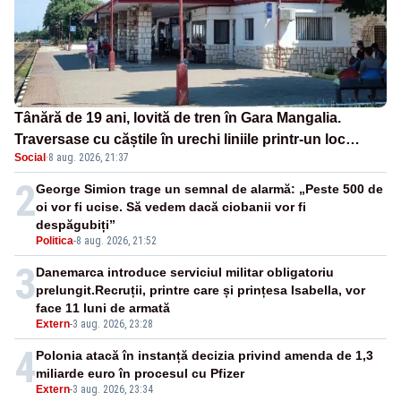
Tânără de 19 ani, lovită de tren în Gara Mangalia.
Traversase cu căștile în urechi liniile printr-un loc
Social
·
8 aug. 2026, 21:37
nepermis
2
George Simion trage un semnal de alarmă: „Peste 500 de
oi vor fi ucise. Să vedem dacă ciobanii vor fi
despăgubiți”
Politica
-
8 aug. 2026, 21:52
3
Danemarca introduce serviciul militar obligatoriu
prelungit.Recruții, printre care și prințesa Isabella, vor
face 11 luni de armată
Extern
-
3 aug. 2026, 23:28
4
Polonia atacă în instanță decizia privind amenda de 1,3
miliarde euro în procesul cu Pfizer
Extern
-
3 aug. 2026, 23:34