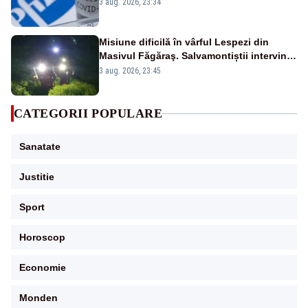
cu Pfizer
3 aug. 2026, 23:34
Misiune dificilă în vârful Lespezi din
Masivul Făgăraş. Salvamontiștii intervin
pentru recuperarea a doi tineri
3 aug. 2026, 23:45
CATEGORII POPULARE
Sanatate
Justitie
Sport
Horoscop
Economie
Monden