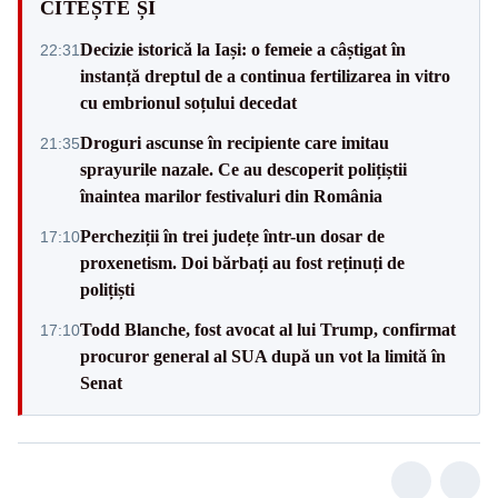
CITEȘTE ȘI
Decizie istorică la Iași: o femeie a câștigat în
22:31
instanță dreptul de a continua fertilizarea in vitro
cu embrionul soțului decedat
Droguri ascunse în recipiente care imitau
21:35
sprayurile nazale. Ce au descoperit polițiștii
înaintea marilor festivaluri din România
Percheziții în trei județe într-un dosar de
17:10
proxenetism. Doi bărbați au fost reținuți de
polițiști
Todd Blanche, fost avocat al lui Trump, confirmat
17:10
procuror general al SUA după un vot la limită în
Senat