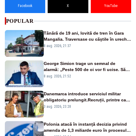
Facebook
X
YouTube
POPULAR
Tânără de 19 ani, lovită de tren în Gara
Mangalia. Traversase cu căștile în urechi
liniile printr-un loc nepermis
8 aug. 2026, 21:37
George Simion trage un semnal de
alarmă: „Peste 500 de oi vor fi ucise. Să
vedem dacă ciobanii vor fi despăgubiți”
8 aug. 2026, 21:52
Danemarca introduce serviciul militar
obligatoriu prelungit.Recruții, printre care
și prințesa Isabella, vor face 11 luni de
3 aug. 2026, 23:28
armată
Polonia atacă în instanță decizia privind
amenda de 1,3 miliarde euro în procesul