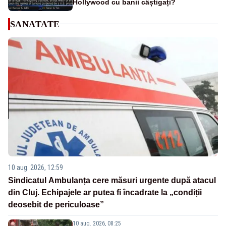
Hollywood cu banii câștigați?
SANATATE
10 aug. 2026, 12:59
Sindicatul Ambulanța cere măsuri urgente după atacul
din Cluj. Echipajele ar putea fi încadrate la „condiții
deosebit de periculoase”
10 aug. 2026, 08:25