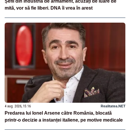
Șefii din industria de armament, acuzați de luare de
mită, vor să fie liberi. DNA îi vrea în arest
4 aug. 2026, 15:16
Realitatea.NET
Predarea lui Ionel Arsene către România, blocată
printr-o decizie a instanței italiene, pe motive medicale