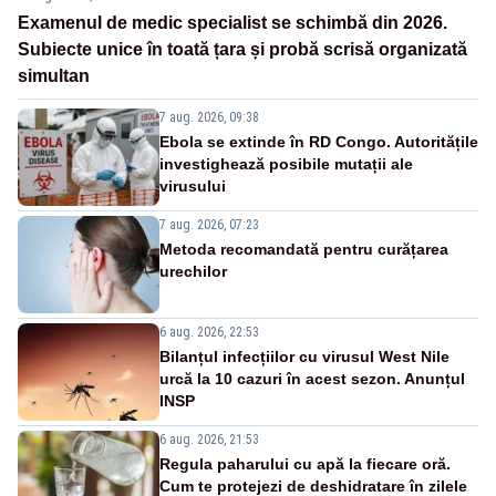
Examenul de medic specialist se schimbă din 2026.
Subiecte unice în toată țara și probă scrisă organizată
simultan
7 aug. 2026, 09:38
Ebola se extinde în RD Congo. Autoritățile
investighează posibile mutații ale
virusului
7 aug. 2026, 07:23
Metoda recomandată pentru curățarea
urechilor
6 aug. 2026, 22:53
Bilanțul infecțiilor cu virusul West Nile
urcă la 10 cazuri în acest sezon. Anunțul
INSP
6 aug. 2026, 21:53
Regula paharului cu apă la fiecare oră.
Cum te protejezi de deshidratare în zilele