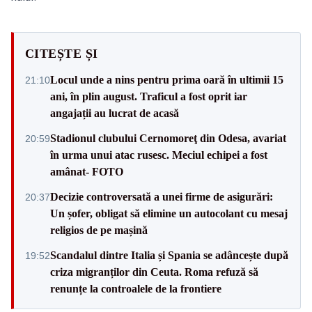
CITEȘTE ȘI
Locul unde a nins pentru prima oară în ultimii 15
21:10
ani, în plin august. Traficul a fost oprit iar
angajații au lucrat de acasă
Stadionul clubului Cernomoreţ din Odesa, avariat
20:59
în urma unui atac rusesc. Meciul echipei a fost
amânat- FOTO
Decizie controversată a unei firme de asigurări:
20:37
Un șofer, obligat să elimine un autocolant cu mesaj
religios de pe mașină
Scandalul dintre Italia și Spania se adâncește după
19:52
criza migranților din Ceuta. Roma refuză să
renunțe la controalele de la frontiere