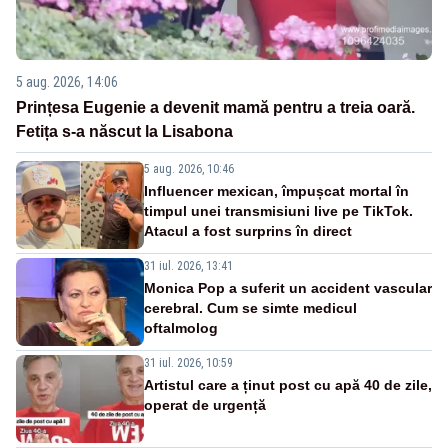
5 aug. 2026, 14:06
Prințesa Eugenie a devenit mamă pentru a treia oară.
Fetița s-a născut la Lisabona
5 aug. 2026, 10:46
Influencer mexican, împușcat mortal în
timpul unei transmisiuni live pe TikTok.
Atacul a fost surprins în direct
31 iul. 2026, 13:41
Monica Pop a suferit un accident vascular
cerebral. Cum se simte medicul
oftalmolog
31 iul. 2026, 10:59
Artistul care a ținut post cu apă 40 de zile,
operat de urgență