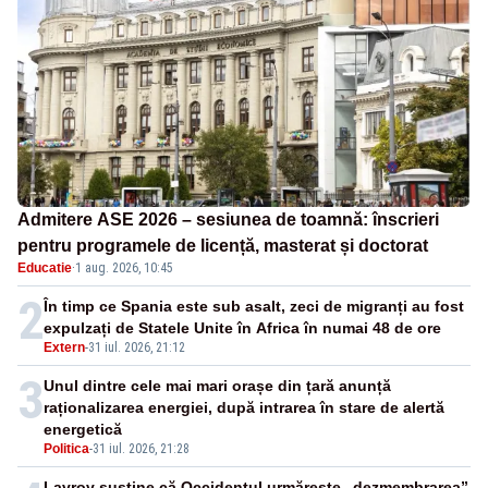
Admitere ASE 2026 – sesiunea de toamnă: înscrieri
pentru programele de licență, masterat și doctorat
Educatie
·
1 aug. 2026, 10:45
2
În timp ce Spania este sub asalt, zeci de migranți au fost
expulzați de Statele Unite în Africa în numai 48 de ore
Extern
-
31 iul. 2026, 21:12
3
Unul dintre cele mai mari orașe din țară anunță
raționalizarea energiei, după intrarea în stare de alertă
energetică
Politica
-
31 iul. 2026, 21:28
Lavrov susține că Occidentul urmărește „dezmembrarea”