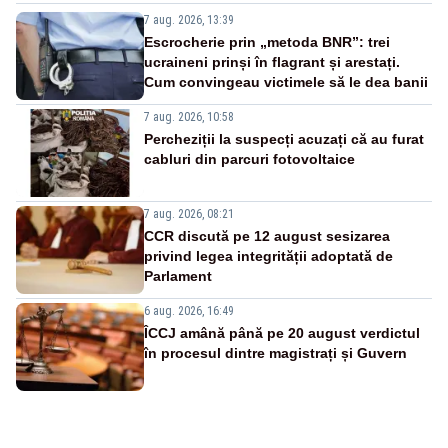
7 aug. 2026, 13:39
Escrocherie prin „metoda BNR”: trei
ucraineni prinși în flagrant și arestați.
Cum convingeau victimele să le dea banii
7 aug. 2026, 10:58
Percheziții la suspecți acuzați că au furat
cabluri din parcuri fotovoltaice
7 aug. 2026, 08:21
CCR discută pe 12 august sesizarea
privind legea integrității adoptată de
Parlament
6 aug. 2026, 16:49
ÎCCJ amână până pe 20 august verdictul
în procesul dintre magistrați și Guvern