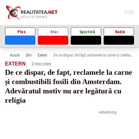
Plus
Star
Sportivă
Radio
Acasă
Știri
Extern
De ce dispar, de fapt, reclamele la carne și combustibili fosili din Amsterdam. Adevăratul motiv nu are legătură cu religia
·
EXTERN
2 min citire
De ce dispar, de fapt, reclamele la carne
și combustibili fosili din Amsterdam.
Adevăratul motiv nu are legătură cu
religia
Advertising