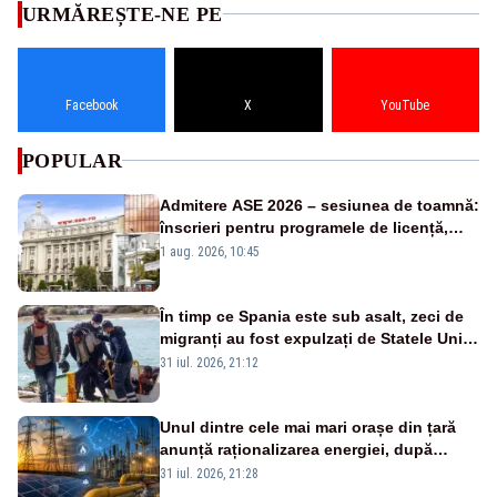
URMĂREȘTE-NE PE
Facebook
X
YouTube
POPULAR
Admitere ASE 2026 – sesiunea de toamnă:
înscrieri pentru programele de licență,
masterat și doctorat
1 aug. 2026, 10:45
În timp ce Spania este sub asalt, zeci de
migranți au fost expulzați de Statele Unite
în Africa în numai 48 de ore
31 iul. 2026, 21:12
Unul dintre cele mai mari orașe din țară
anunță raționalizarea energiei, după
intrarea în stare de alertă energetică
31 iul. 2026, 21:28