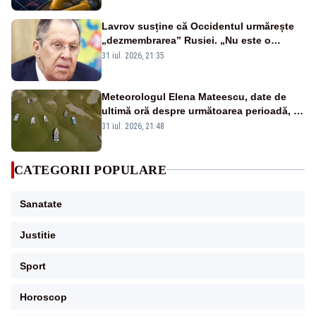
Lavrov susține că Occidentul urmărește
„dezmembrarea” Rusiei. „Nu este o
glumă, s-a unit împotriva noastră”
31 iul. 2026, 21:35
Meteorologul Elena Mateescu, date de
ultimă oră despre următoarea perioadă, în
contextul alertei energetice provocate de
31 iul. 2026, 21:48
secetă
CATEGORII POPULARE
Sanatate
Justitie
Sport
Horoscop