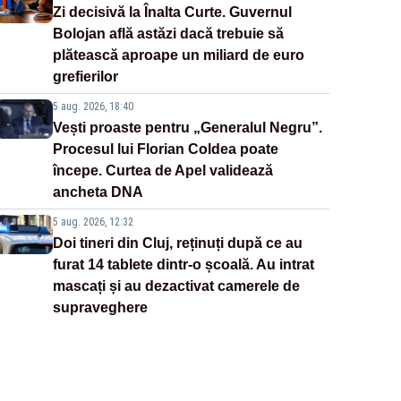
Zi decisivă la Înalta Curte. Guvernul
Bolojan află astăzi dacă trebuie să
plătească aproape un miliard de euro
grefierilor
5 aug. 2026, 18:40
Vești proaste pentru „Generalul Negru”.
Procesul lui Florian Coldea poate
începe. Curtea de Apel validează
ancheta DNA
5 aug. 2026, 12:32
Doi tineri din Cluj, reținuți după ce au
furat 14 tablete dintr-o școală. Au intrat
mascați și au dezactivat camerele de
supraveghere