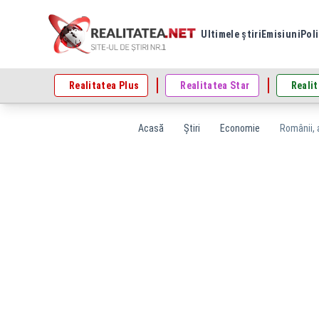
Ultimele știri
Emisiuni
Poli
Realitatea Plus
Realitatea Star
Realit
Acasă
Știri
Economie
Românii, 