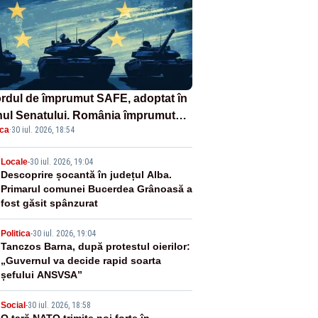
rdul de împrumut SAFE, adoptat în
nul Senatului. România împrumută
ica
·
30 iul. 2026, 18:54
68 miliarde de euro
2
Locale
-
30 iul. 2026, 19:04
Descoprire șocantă în județul Alba.
Primarul comunei Bucerdea Grânoasă a
fost găsit spânzurat
3
Politica
-
30 iul. 2026, 19:04
Tanczos Barna, după protestul oierilor:
„Guvernul va decide rapid soarta
șefului ANSVSA”
Social
-
30 iul. 2026, 18:58
O țară NATO trimite noi forțe în