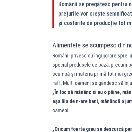
Românii se pregătesc pentru no
prețurile vor crește semnificat
și costurile de producție tot m
Alimentele se scumpesc din n
Românii privesc cu îngrijorare spre l
special produsele de bază, precum pâ
scumpă și materia primă tot mai greu
raft. Mulți oameni se gândesc să în
„În loc să mănânc și eu o pâine, măn
așa ăla de n-are bani, mănâncă o jumă
oamenii.
„Oricum foarte greu se descurcă pens