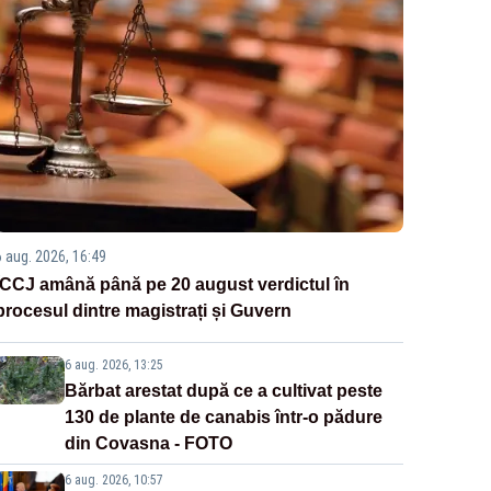
6 aug. 2026, 16:49
ÎCCJ amână până pe 20 august verdictul în
procesul dintre magistrați și Guvern
6 aug. 2026, 13:25
Bărbat arestat după ce a cultivat peste
130 de plante de canabis într-o pădure
din Covasna - FOTO
6 aug. 2026, 10:57