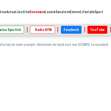
tica
Actual
Justitie
Economie
Locale
Sanatate
Extern
Lifestyle
Sport
atea Sportivă
Radio RFM
Facebook
YouTube
afectați de noile scumpiri. Alimentele de bază sunt mai SCUMPE ca niciodată