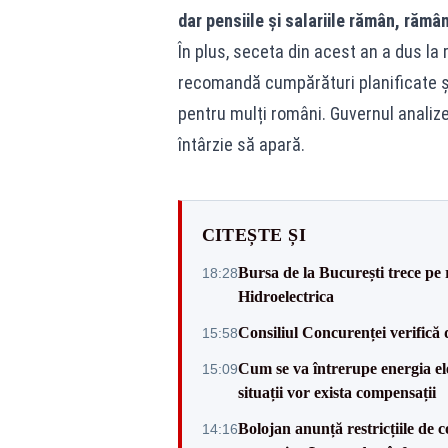
dar pensiile și salariile rămân, rămân
În plus, seceta din acest an a dus la 
recomandă cumpărături planificate și e
pentru mulți români. Guvernul analize
întârzie să apară.
CITEȘTE ȘI
Bursa de la București trece pe 
18:28
Hidroelectrica
Consiliul Concurenței verifică 
15:58
Cum se va întrerupe energia ele
15:09
situații vor exista compensații
Bolojan anunță restricțiile de c
14:16