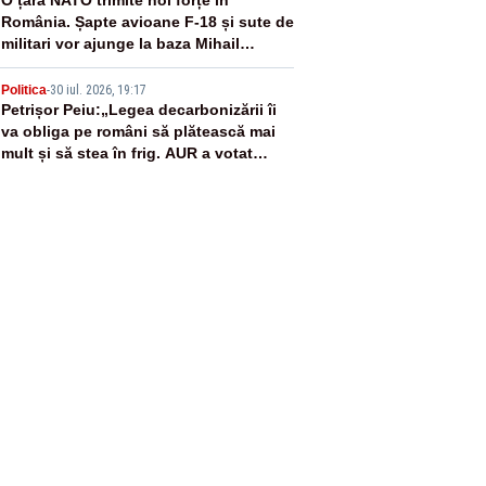
4
România. Șapte avioane F-18 și sute de
militari vor ajunge la baza Mihail
Kogălniceanu
5
Politica
-
30 iul. 2026, 19:17
Petrișor Peiu:„Legea decarbonizării îi
va obliga pe români să plătească mai
mult și să stea în frig. AUR a votat
împotrivă”