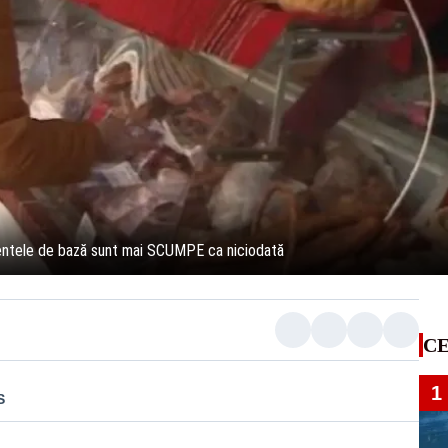
imentele de bază sunt mai SCUMPE ca niciodată
CE
1
S