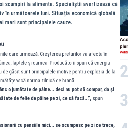
i scumpiri la alimente. Specialiștii avertizează că
iv în următoarele luni. Situația economică globală
ai mari sunt principalele cauze.
Aco
ou
ple
Polit
unile care urmează. Creșterea prețurilor va afecta în
16,
inea, laptele și carnea. Producătorii spun că energia
 de găsit sunt principalele motive pentru explozia de la
jumătățească norma zilnică de hrană.
ânc o jumătate de pâine... deci nu pot să compar, da și
tate de felie de pâine pe zi, ce să facă...”,
spun
ionarii cu pensiile mici... se scumpesc pe zi ce trece,