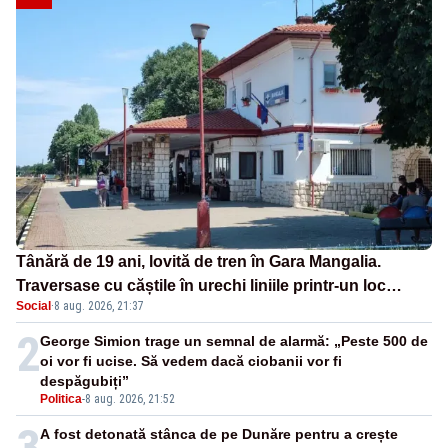
Tânără de 19 ani, lovită de tren în Gara Mangalia.
Traversase cu căștile în urechi liniile printr-un loc
Social
·
8 aug. 2026, 21:37
nepermis
2
George Simion trage un semnal de alarmă: „Peste 500 de
oi vor fi ucise. Să vedem dacă ciobanii vor fi
despăgubiți”
Politica
-
8 aug. 2026, 21:52
3
A fost detonată stânca de pe Dunăre pentru a crește