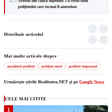
Arestat din cauza tupeului: I-a cerut bani
21:17
polițistului care tocmai îl amendase
Distribuie articolul
Mai multe articole despre
accident politist
polițist mort
politist impuscat
Urmărește știrile Realitatea.NET și pe
Google News
CELE MAI CITITE
1