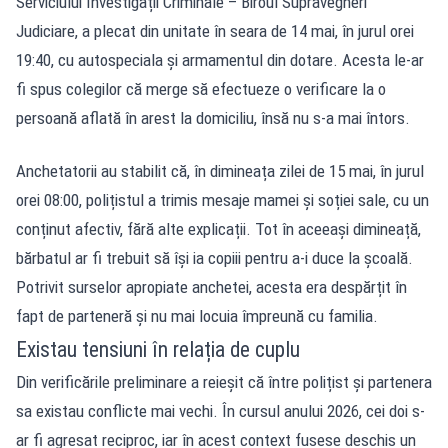
Serviciului Investigații Criminale – Biroul Supravegheri
Judiciare, a plecat din unitate în seara de 14 mai, în jurul orei
19:40, cu autospeciala și armamentul din dotare. Acesta le-ar
fi spus colegilor că merge să efectueze o verificare la o
persoană aflată în arest la domiciliu, însă nu s-a mai întors.
Anchetatorii au stabilit că, în dimineața zilei de 15 mai, în jurul
orei 08:00, polițistul a trimis mesaje mamei și soției sale, cu un
conținut afectiv, fără alte explicații. Tot în aceeași dimineață,
bărbatul ar fi trebuit să își ia copiii pentru a-i duce la școală.
Potrivit surselor apropiate anchetei, acesta era despărțit în
fapt de parteneră și nu mai locuia împreună cu familia.
Existau tensiuni în relația de cuplu
Din verificările preliminare a reieșit că între polițist și partenera
sa existau conflicte mai vechi. În cursul anului 2026, cei doi s-
ar fi agresat reciproc, iar în acest context fusese deschis un