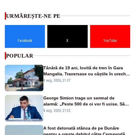
URMĂREȘTE-NE PE
Facebook
X
YouTube
POPULAR
Tânără de 19 ani, lovită de tren în Gara
Mangalia. Traversase cu căștile în urechi
liniile printr-un loc nepermis
8 aug. 2026, 21:37
George Simion trage un semnal de
alarmă: „Peste 500 de oi vor fi ucise. Să
vedem dacă ciobanii vor fi despăgubiți”
8 aug. 2026, 21:52
A fost detonată stânca de pe Dunăre
pentru a crește debitul către Cernavodă –