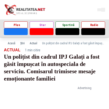
Plus
Star
Sportivă
Radio
Acasă
Știri
Actual
Un polițist din cadrul IPJ Galați a fost găsit împușcat în autospeciala de serviciu. Comisarul trimisese mesaje emoționante familiei
·
ACTUAL
1 min citire
Un polițist din cadrul IPJ Galați a fost
găsit împușcat în autospeciala de
serviciu. Comisarul trimisese mesaje
emoționante familiei
Advertising