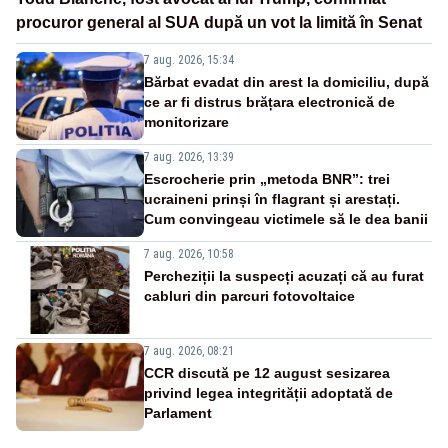
procuror general al SUA după un vot la limită în Senat
7 aug. 2026, 15:34
Bărbat evadat din arest la domiciliu, după
ce ar fi distrus brățara electronică de
monitorizare
7 aug. 2026, 13:39
Escrocherie prin „metoda BNR”: trei
ucraineni prinși în flagrant și arestați.
Cum convingeau victimele să le dea banii
7 aug. 2026, 10:58
Percheziții la suspecți acuzați că au furat
cabluri din parcuri fotovoltaice
7 aug. 2026, 08:21
CCR discută pe 12 august sesizarea
privind legea integrității adoptată de
Parlament