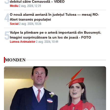
debitul către Cernavodă – VIDEO
Mediu
-
2 aug. 2026, 12:29
4
O nouă alarmă aeriană în județul Tulcea — mesaj RO-
Alert transmis populației
Social
-
2 aug. 2026, 10:26
5
Vulpe la plimbare pe o arteră importantă din București.
Imagini surprinzătoare la un loc de joacă - FOTO
Lumea Animalelor
-
2 aug. 2026, 10:49
MONDEN