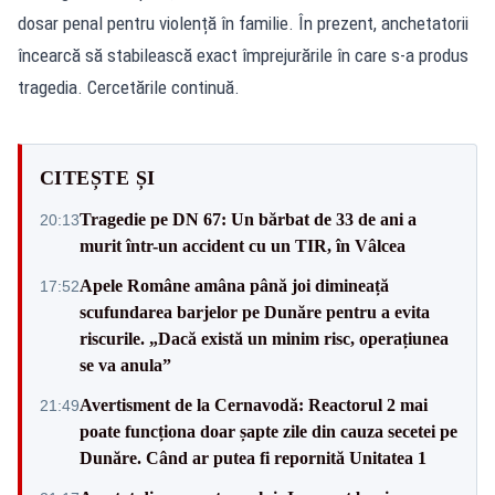
dosar penal pentru violență în familie. În prezent, anchetatorii
încearcă să stabilească exact împrejurările în care s-a produs
tragedia. Cercetările continuă.
CITEȘTE ȘI
Tragedie pe DN 67: Un bărbat de 33 de ani a
20:13
murit într-un accident cu un TIR, în Vâlcea
Apele Române amâna până joi dimineață
17:52
scufundarea barjelor pe Dunăre pentru a evita
riscurile. „Dacă există un minim risc, operațiunea
se va anula”
Avertisment de la Cernavodă: Reactorul 2 mai
21:49
poate funcționa doar șapte zile din cauza secetei pe
Dunăre. Când ar putea fi repornită Unitatea 1