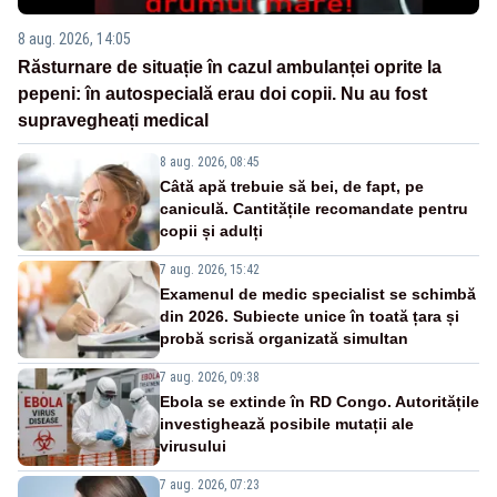
8 aug. 2026, 14:05
Răsturnare de situație în cazul ambulanței oprite la
pepeni: în autospecială erau doi copii. Nu au fost
supravegheați medical
8 aug. 2026, 08:45
Câtă apă trebuie să bei, de fapt, pe
caniculă. Cantitățile recomandate pentru
copii și adulți
7 aug. 2026, 15:42
Examenul de medic specialist se schimbă
din 2026. Subiecte unice în toată țara și
probă scrisă organizată simultan
7 aug. 2026, 09:38
Ebola se extinde în RD Congo. Autoritățile
investighează posibile mutații ale
virusului
7 aug. 2026, 07:23