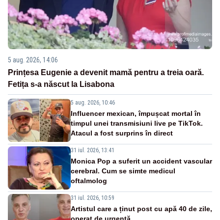
5 aug. 2026, 14:06
Prințesa Eugenie a devenit mamă pentru a treia oară.
Fetița s-a născut la Lisabona
5 aug. 2026, 10:46
Influencer mexican, împușcat mortal în
timpul unei transmisiuni live pe TikTok.
Atacul a fost surprins în direct
31 iul. 2026, 13:41
Monica Pop a suferit un accident vascular
cerebral. Cum se simte medicul
oftalmolog
31 iul. 2026, 10:59
Artistul care a ținut post cu apă 40 de zile,
operat de urgență