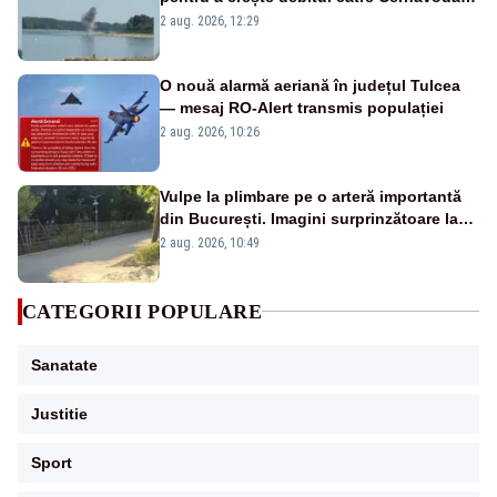
VIDEO
2 aug. 2026, 12:29
O nouă alarmă aeriană în județul Tulcea
— mesaj RO-Alert transmis populației
2 aug. 2026, 10:26
Vulpe la plimbare pe o arteră importantă
din București. Imagini surprinzătoare la
un loc de joacă - FOTO
2 aug. 2026, 10:49
CATEGORII POPULARE
Sanatate
Justitie
Sport