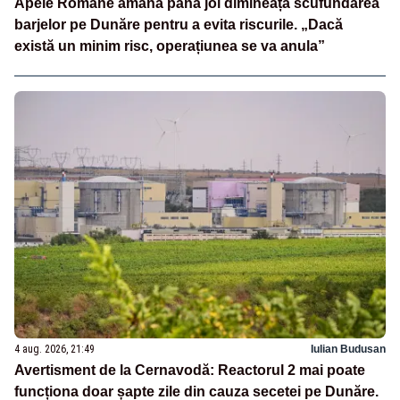
Apele Române amâna până joi dimineață scufundarea
barjelor pe Dunăre pentru a evita riscurile. „Dacă
există un minim risc, operațiunea se va anula”
4 aug. 2026, 21:49
Iulian Budusan
Avertisment de la Cernavodă: Reactorul 2 mai poate
funcționa doar șapte zile din cauza secetei pe Dunăre.