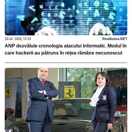
30 iul. 2026, 13:33
Realitatea.NET
ANP dezvăluie cronologia atacului informatic. Modul în
care hackerii au pătruns în rețea rămâne necunoscut