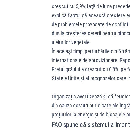
crescut cu 5,9% față de luna precedent
explică faptul că această creștere es
de problemele provocate de conflictul
dus la creșterea cererii pentru bioc
uleiurilor vegetale.
În același timp, perturbările din Str
internaționale de aprovizionare. Rapor
Prețul grâului a crescut cu 0,8%, pe 
Statele Unite și al prognozelor care in
Organizația avertizează și că fermier
din cauza costurilor ridicate ale îng
prețurilor la energie și de blocajele p
FAO spune că sistemul aliment