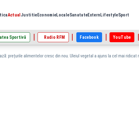
tica
Actual
Justitie
Economie
Locale
Sanatate
Extern
Lifestyle
Sport
atea Sportivă
Radio RFM
Facebook
YouTube
ă: prețurile alimentelor cresc din nou. Uleiul vegetal a ajuns la cel mai ridicat ni