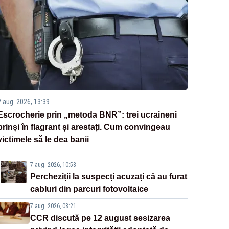
7 aug. 2026, 13:39
Escrocherie prin „metoda BNR”: trei ucraineni
prinși în flagrant și arestați. Cum convingeau
victimele să le dea banii
7 aug. 2026, 10:58
Percheziții la suspecți acuzați că au furat
cabluri din parcuri fotovoltaice
7 aug. 2026, 08:21
CCR discută pe 12 august sesizarea