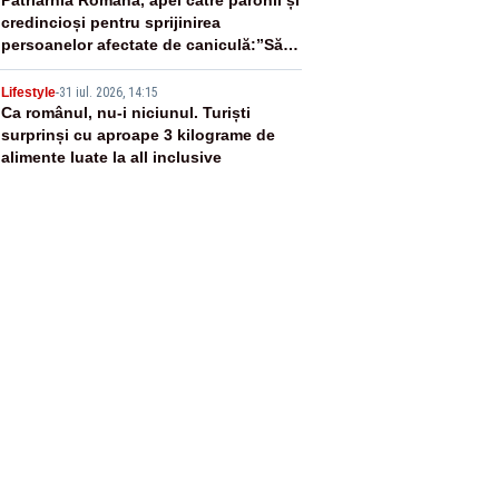
4
credincioși pentru sprijinirea
persoanelor afectate de caniculă:”Să
distribuie apă celor aflați în nevoie”
5
Lifestyle
-
31 iul. 2026, 14:15
Ca românul, nu-i niciunul. Turiști
surprinși cu aproape 3 kilograme de
alimente luate la all inclusive