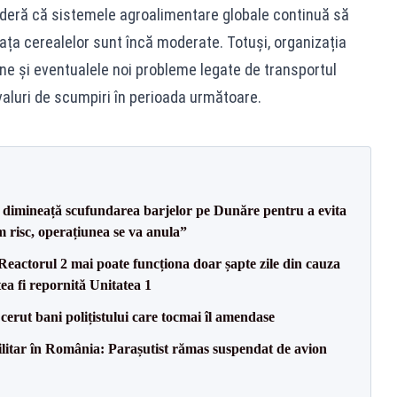
ideră că sistemele agroalimentare globale continuă să
 piața cerealelor sunt încă moderate. Totuși, organizația
une și eventualele noi probleme legate de transportul
 valuri de scumpiri în perioada următoare.
imineață scufundarea barjelor pe Dunăre pentru a evita
m risc, operațiunea se va anula”
eactorul 2 mai poate funcționa doar șapte zile din cauza
ea fi repornită Unitatea 1
 cerut bani polițistului care tocmai îl amendase
militar în România: Parașutist rămas suspendat de avion