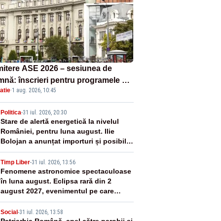
itere ASE 2026 – sesiunea de
mnă: înscrieri pentru programele de
atie
·
1 aug. 2026, 10:45
nță, masterat și doctorat
2
Politica
-
31 iul. 2026, 20:30
Stare de alertă energetică la nivelul
României, pentru luna august. Ilie
Bolojan a anunțat importuri și posibile
restricții – VIDEO
3
Timp Liber
-
31 iul. 2026, 13:56
Fenomene astronomice spectaculoase
în luna august. Eclipsa rară din 2
august 2027, evenimentul pe care
generația noastră nu îl va mai vedea
Social
-
31 iul. 2026, 13:58
Patriarhia Română, apel către parohii și