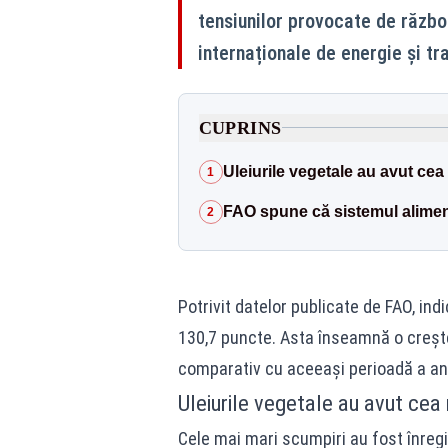
tensiunilor provocate de război
internaționale de energie și tr
CUPRINS
Uleiurile vegetale au avut cea
1
FAO spune că sistemul alimen
2
Potrivit datelor publicate de FAO, indic
130,7 puncte. Asta înseamnă o crește
comparativ cu aceeași perioadă a anu
Uleiurile vegetale au avut cea
Cele mai mari scumpiri au fost înregis