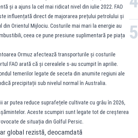
ă și a ajuns la cel mai ridicat nivel din iulie 2022. FAO
te influențată direct de majorarea prețului petrolului și
 din Orientul Mijlociu. Costurile mai mari la energie au
ombustibili, ceea ce pune presiune suplimentară pe piața
âmtoarea Ormuz afectează transporturile și costurile
tul FAO arată că și cerealele s-au scumpit în aprilie.
fondul temerilor legate de seceta din anumite regiuni ale
dică precipitații sub nivelul normal în Australia.
ii ar putea reduce suprafețele cultivate cu grâu în 2026,
rășămintelor. Aceste scumpiri sunt legate tot de creșterea
rovocate de situația din Golful Persic.
ar global rezistă, deocamdată