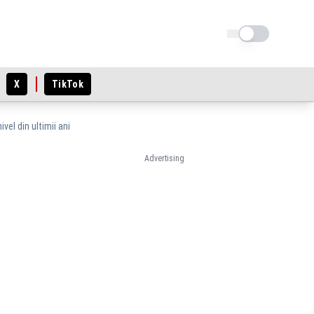
Schimba tema
X
TikTok
vel din ultimii ani
Advertising