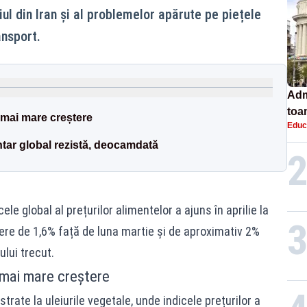
ul din Iran și al problemelor apărute pe piețele
ansport.
Adm
toa
 mai mare creștere
Educ
lice
tar global rezistă, deocamdată
ele global al prețurilor alimentelor a ajuns în aprilie la
re de 1,6% față de luna martie și de aproximativ 2%
lui trecut.
 mai mare creștere
trate la uleiurile vegetale, unde indicele prețurilor a