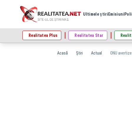
Ultimele știri
Emisiuni
Poli
Realitatea Plus
Realitatea Star
Realit
Acasă
Știri
Actual
ONU avertizeaz