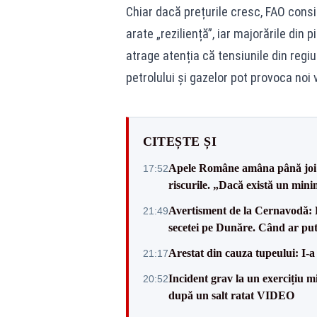
Chiar dacă prețurile cresc, FAO cons
arate „reziliență”, iar majorările din
atrage atenția că tensiunile din regi
petrolului și gazelor pot provoca noi
CITEȘTE ȘI
Apele Române amâna până joi d
17:52
riscurile. „Dacă există un mini
Avertisment de la Cernavodă: R
21:49
secetei pe Dunăre. Când ar put
Arestat din cauza tupeului: I-a
21:17
Incident grav la un exercițiu 
20:52
după un salt ratat VIDEO