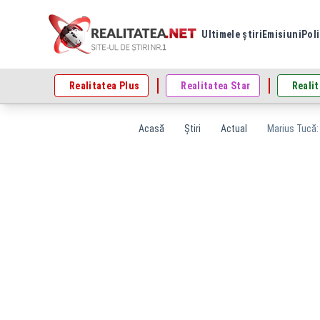
Ultimele știri
Emisiuni
Poli
Realitatea Plus
Realitatea Star
Realit
Acasă
Știri
Actual
Marius Tucă: