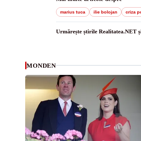
marius tuca
ilie bolojan
criza p
Urmărește știrile Realitatea.NET ș
MONDEN