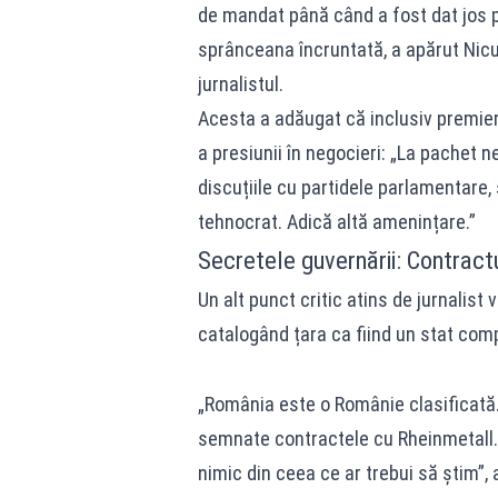
de mandat până când a fost dat jos p
sprânceana încruntată, a apărut Nicușo
jurnalistul.
Acesta a adăugat că inclusiv premie
a presiunii în negocieri: „La pachet n
discuțiile cu partidele parlamentare, 
tehnocrat. Adică altă amenințare.”
Secretele guvernării: Contractu
Un alt punct critic atins de jurnalist 
catalogând țara ca fiind un stat compl
„România este o Românie clasificată.
semnate contractele cu Rheinmetall. 
nimic din ceea ce ar trebui să știm”,