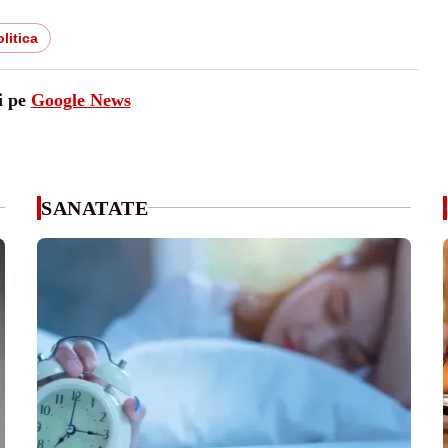
olitica
i pe
Google News
SANATATE