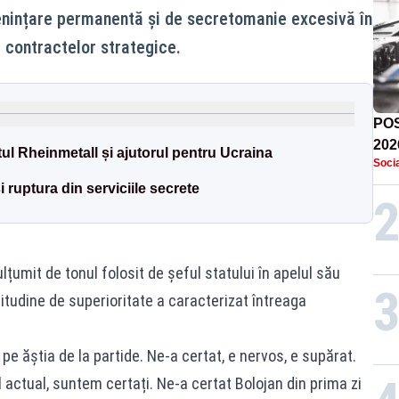
enințare permanentă și de secretomanie excesivă în
a contractelor strategice.
POS
202
ul Rheinmetall și ajutorul pentru Ucraina
Socia
res
poli
i ruptura din serviciile secrete
umit de tonul folosit de șeful statului în apelul său
itudine de superioritate a caracterizat întreaga
e ăștia de la partide. Ne-a certat, e nervos, e supărat.
ul actual, suntem certați. Ne-a certat Bolojan din prima zi