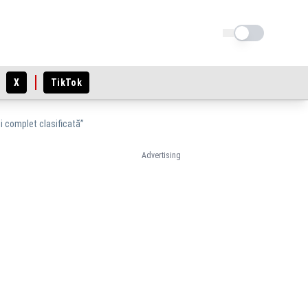
Schimba tema
X
TikTok
 complet clasificată”
Advertising