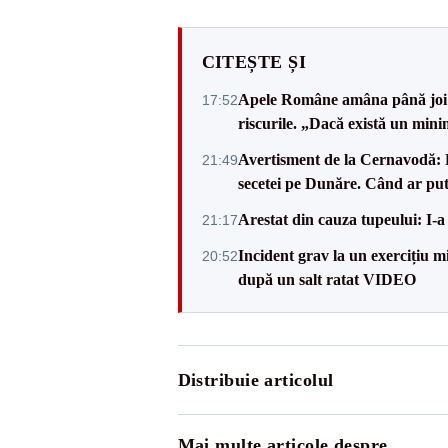
CITEȘTE ȘI
Apele Române amâna până joi d
17:52
riscurile. „Dacă există un mini
Avertisment de la Cernavodă: R
21:49
secetei pe Dunăre. Când ar put
Arestat din cauza tupeului: I-a
21:17
Incident grav la un exercițiu 
20:52
după un salt ratat VIDEO
Distribuie articolul
Mai multe articole despre