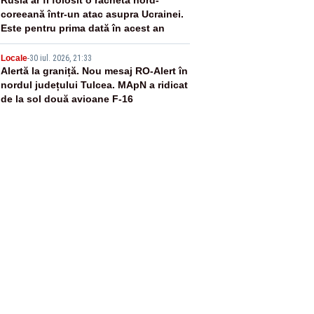
4
coreeană într-un atac asupra Ucrainei.
Este pentru prima dată în acest an
5
Locale
-
30 iul. 2026, 21:33
Alertă la graniță. Nou mesaj RO-Alert în
nordul județului Tulcea. MApN a ridicat
de la sol două avioane F-16