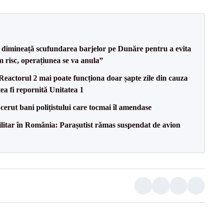
imineață scufundarea barjelor pe Dunăre pentru a evita
m risc, operațiunea se va anula”
eactorul 2 mai poate funcționa doar șapte zile din cauza
ea fi repornită Unitatea 1
 cerut bani polițistului care tocmai îl amendase
militar în România: Parașutist rămas suspendat de avion