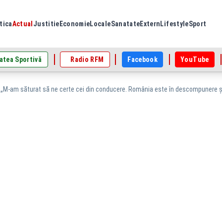
tica
Actual
Justitie
Economie
Locale
Sanatate
Extern
Lifestyle
Sport
atea Sportivă
Radio RFM
Facebook
YouTube
 „M-am săturat să ne certe cei din conducere. România este în descompunere și