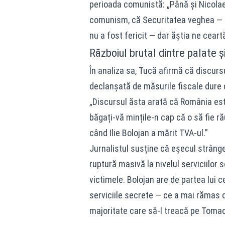
perioada comunistă: „Până și Nicolae
comunism, că Securitatea veghea — d
nu a fost fericit — dar ăștia ne ceartă
Războiul brutal dintre palate și
În analiza sa, Tucă afirmă că discurs
declanșată de măsurile fiscale dure din
„Discursul ăsta arată că România est
băgați-vă mințile-n cap că o să fie r
când Ilie Bolojan a mărit TVA-ul.”
Jurnalistul susține că eșecul strânge
ruptură masivă la nivelul serviciilor 
victimele. Bolojan are de partea lui 
serviciile secrete — ce a mai rămas d
majoritate care să-l treacă pe Tomac