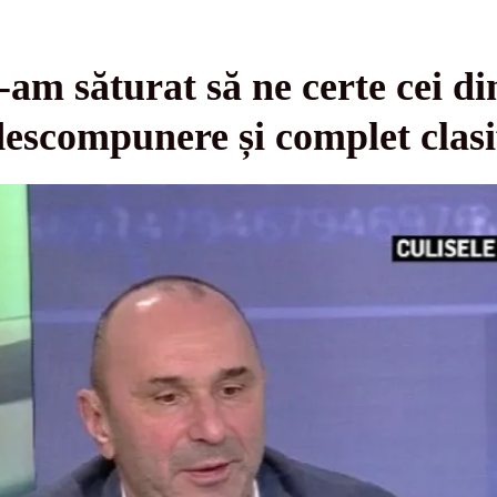
m săturat să ne certe cei di
escompunere și complet clasi