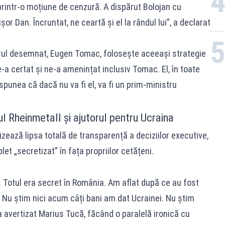
rintr-o moțiune de cenzură. A dispărut Bolojan cu
r Dan. Încruntat, ne ceartă și el la rândul lui”, a declarat
rul desemnat, Eugen Tomac, folosește aceeași strategie
e-a certat și ne-a amenințat inclusiv Tomac. El, în toate
spunea că dacă nu va fi el, va fi un prim-ministru
l Rheinmetall și ajutorul pentru Ucraina
vizează lipsa totală de transparență a deciziilor executive,
et „secretizat” în fața propriilor cetățeni.
 Totul era secret în România. Am aflat după ce au fost
Nu știm nici acum câți bani am dat Ucrainei. Nu știm
 a avertizat Marius Tucă, făcând o paralelă ironică cu