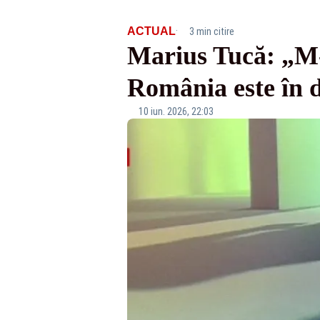
·
ACTUAL
3 min citire
Marius Tucă: „M-a
România este în d
10 iun. 2026, 22:03