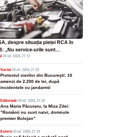
A, despre situația pieței RCA în
6: „Nu service-urile sunt
l
·
30 iul. 2026, 21:12
ponsabile pentru scumpirea
țelor”
2
Social
-
30 iul. 2026, 21:25
Protestul oierilor din Bucureşti: 10
amenzi de 2.200 de lei, după
incidentele cu jandarmii
3
Editoriale
-
30 iul. 2026, 21:26
Ana Maria Păcuraru, la Miza Zilei:
”Românii nu sunt naivi, domnule
premier Bolojan”
Extern
-
30 iul. 2026, 21:29
Rusia ar fi folosit o rachetă nord-