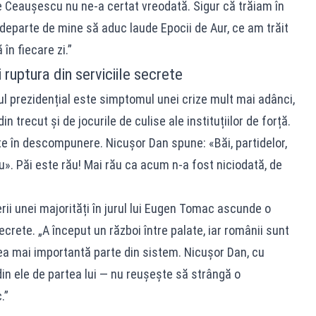
 Ceaușescu nu ne-a certat vreodată. Sigur că trăiam în
eparte de mine să aduc laude Epocii de Aur, ce am trăit
 în fiecare zi.”
 ruptura din serviciile secrete
ul prezidențial este simptomul unei crize mult mai adânci,
 trecut și de jocurile de culise ale instituțiilor de forță.
e în descompunere. Nicușor Dan spune: «Băi, partidelor,
ău». Păi este rău! Mai rău ca acum n-a fost niciodată, de
rii unei majorități în jurul lui Eugen Tomac ascunde o
secrete. „A început un război între palate, iar românii sunt
cea mai importantă parte din sistem. Nicușor Dan, cu
in ele de partea lui — nu reușește să strângă o
.”