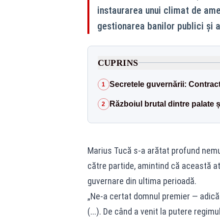
instaurarea unui climat de am
gestionarea banilor publici și 
CUPRINS
Secretele guvernării: Contract
1
Războiul brutal dintre palate ș
2
Marius Tucă s-a arătat profund nemulț
către partide, amintind că această at
guvernare din ultima perioadă.
„Ne-a certat domnul premier — adică p
(...). De când a venit la putere regim