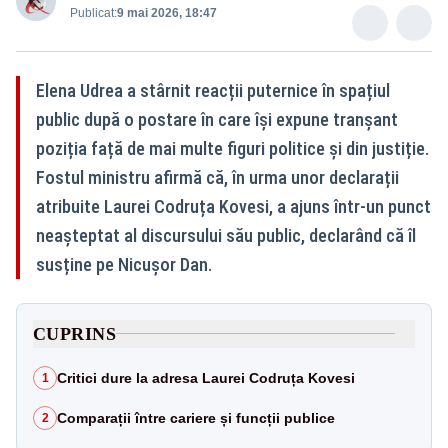
Publicat:
9 mai 2026, 18:47
Elena Udrea a stârnit reacții puternice în spațiul
public după o postare în care își expune tranșant
poziția față de mai multe figuri politice și din justiție.
Fostul ministru afirmă că, în urma unor declarații
atribuite Laurei Codruța Kovesi, a ajuns într-un punct
neașteptat al discursului său public, declarând că îl
susține pe Nicușor Dan.
CUPRINS
Critici dure la adresa Laurei Codruța Kovesi
1
Comparații între cariere și funcții publice
2