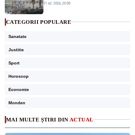
posibilă - ANALIZĂ
31 iul. 2026, 20:00
CATEGORII POPULARE
Sanatate
Justitie
Sport
Horoscop
Economie
Monden
MAI MULTE ȘTIRI DIN
ACTUAL