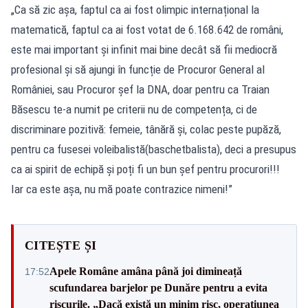
„Ca să zic așa, faptul ca ai fost olimpic internațional la
matematică, faptul ca ai fost votat de 6.168.642 de români,
este mai important și infinit mai bine decât să fii mediocră
profesional și să ajungi în funcție de Procuror General al
României, sau Procuror șef la DNA, doar pentru ca Traian
Băsescu te-a numit pe criterii nu de competența, ci de
discriminare pozitivă: femeie, tânără și, colac peste pupăză,
pentru ca fusesei voleibalistă(baschetbalista), deci a presupus
ca ai spirit de echipă și poți fi un bun șef pentru procurori!!!
Iar ca este așa, nu mă poate contrazice nimeni!”
CITEȘTE ȘI
Apele Române amâna până joi dimineață
17:52
scufundarea barjelor pe Dunăre pentru a evita
riscurile. „Dacă există un minim risc, operațiunea