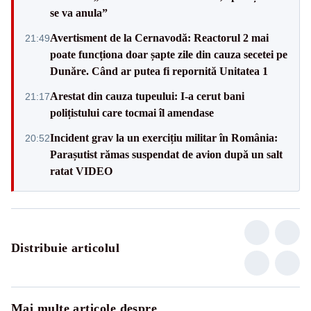
se va anula”
Avertisment de la Cernavodă: Reactorul 2 mai
21:49
poate funcționa doar șapte zile din cauza secetei pe
Dunăre. Când ar putea fi repornită Unitatea 1
Arestat din cauza tupeului: I-a cerut bani
21:17
polițistului care tocmai îl amendase
Incident grav la un exercițiu militar în România:
20:52
Parașutist rămas suspendat de avion după un salt
ratat VIDEO
Distribuie articolul
Mai multe articole despre