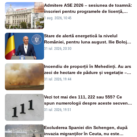
Admitere ASE 2026 – sesiunea de toamnă:
înscrieri pentru programele de licență,
masterat și doctorat
1 aug. 2026, 10:45
Stare de alertă energetică la nivelul
României, pentru luna august. Ilie Bolojan
a anunțat importuri și posibile restricții –
31 iul. 2026, 20:30
VIDEO
Incendiu de proporții în Mehedinți. Au ars
zeci de hectare de pădure și vegetație –
VIDEO
31 iul. 2026, 19:44
Vezi tot mai des 111, 222 sau 555? Ce
spun numerologii despre aceste secvențe
și cum explică psihologii fenomenul
31 iul. 2026, 19:51
Excluderea Spaniei din Schengen, după
invazia migranţilor în Ceuta, nu este