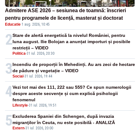
Admitere ASE 2026 – sesiunea de toamnă: înscrieri
pentru programele de licență, masterat și doctorat
Educatie
·
1 aug. 2026, 10:45
2
Stare de alertă energetică la nivelul României, pentru
luna august. Ilie Bolojan a anunțat importuri și posibile
restricții – VIDEO
Politica
-
31 iul. 2026, 20:30
3
Incendiu de proporții în Mehedinți. Au ars zeci de hectare
de pădure și vegetație – VIDEO
Social
-
31 iul. 2026, 19:44
4
Vezi tot mai des 111, 222 sau 555? Ce spun numerologii
despre aceste secvențe și cum explică psihologii
fenomenul
Lifestyle
-
31 iul. 2026, 19:51
5
Excluderea Spaniei din Schengen, după invazia
migranţilor în Ceuta, nu este posibilă - ANALIZĂ
Extern
-
31 iul. 2026, 20:00