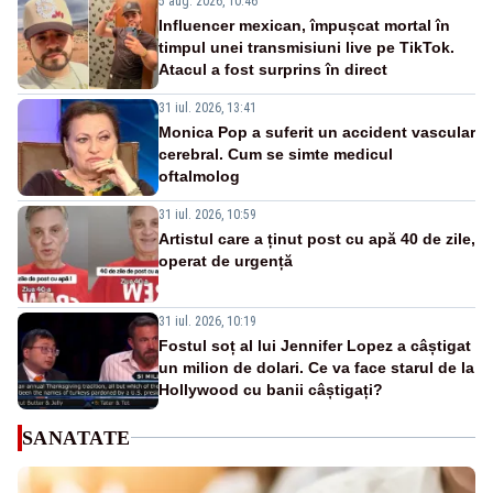
5 aug. 2026, 10:46
Influencer mexican, împușcat mortal în
timpul unei transmisiuni live pe TikTok.
Atacul a fost surprins în direct
31 iul. 2026, 13:41
Monica Pop a suferit un accident vascular
cerebral. Cum se simte medicul
oftalmolog
31 iul. 2026, 10:59
Artistul care a ținut post cu apă 40 de zile,
operat de urgență
31 iul. 2026, 10:19
Fostul soț al lui Jennifer Lopez a câștigat
un milion de dolari. Ce va face starul de la
Hollywood cu banii câștigați?
SANATATE