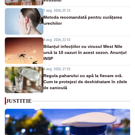
virusului
7 aug. 2026, 07:23
Metoda recomandată pentru curățarea
urechilor
6 aug. 2026, 22:53
Bilanțul infecțiilor cu virusul West Nile
urcă la 10 cazuri în acest sezon. Anunțul
INSP
6 aug. 2026, 21:53
Regula paharului cu apă la fiecare oră.
Cum te protejezi de deshidratare în zilele
de caniculă
JUSTITIE