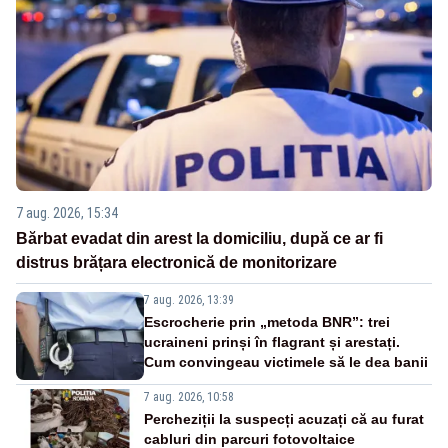
7 aug. 2026, 15:34
Bărbat evadat din arest la domiciliu, după ce ar fi
distrus brățara electronică de monitorizare
7 aug. 2026, 13:39
Escrocherie prin „metoda BNR”: trei
ucraineni prinși în flagrant și arestați.
Cum convingeau victimele să le dea banii
7 aug. 2026, 10:58
Percheziții la suspecți acuzați că au furat
cabluri din parcuri fotovoltaice