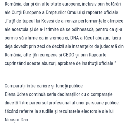
România, dar și din alte state europene, inclusiv prin hotărâri
ale Curții Europene a Drepturilor Omului și rapoarte oficiale.
„Față de tupeul lui Kovesi de a ironiza performanțele olimpice
ale acestuia și de a-l trimite să se odihnească, pentru ca și-a
permis să afirme ca în vremea ei, DNA a făcut abuzuri, lucru
deja dovedit prin zeci de decizii ale instanțelor de judecată din
România, alte țări europene și CEDO și, prin Rapoarte
cuprinzând aceste abuzuri, aprobate de instituții oficiale.”
Comparații între cariere și funcții publice
Elena Udrea continuă seria declarațiilor cu o comparație
directă între parcursul profesional al unor persoane publice,
făcând referire la studiile și rezultatele electorale ale lui
Nicușor Dan.