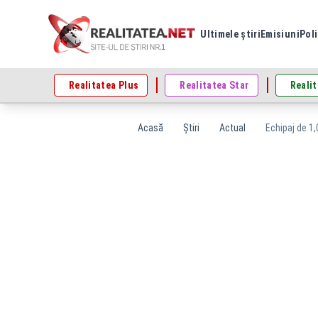
Ultimele știri
Emisiuni
Poli
Realitatea Plus
Realitatea Star
Realit
Acasă
Știri
Actual
Echipaj de 1,