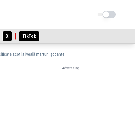
Schimba tema
X
TikTok
ificate scot la iveală mărturii șocante
Advertising