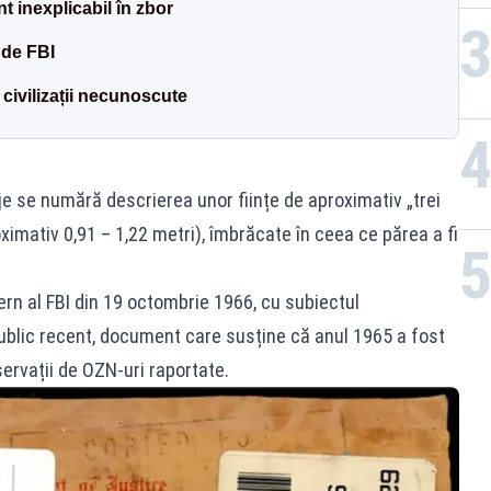
 inexplicabil în zbor
 de FBI
 civilizații necunoscute
e se numără descrierea unor ființe de aproximativ „trei
ximativ 0,91 – 1,22 metri), îmbrăcate în ceea ce părea a fi
ern al FBI din 19 octombrie 1966, cu subiectul
public recent, document care susține că anul 1965 a fost
servații de OZN-uri raportate.