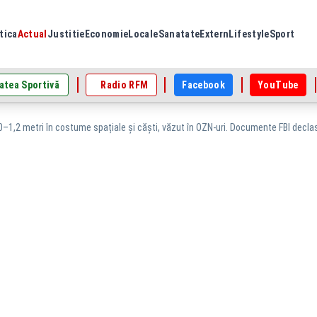
tica
Actual
Justitie
Economie
Locale
Sanatate
Extern
Lifestyle
Sport
atea Sportivă
Radio RFM
Facebook
YouTube
0–1,2 metri în costume spațiale și căști, văzut în OZN-uri. Documente FBI declas