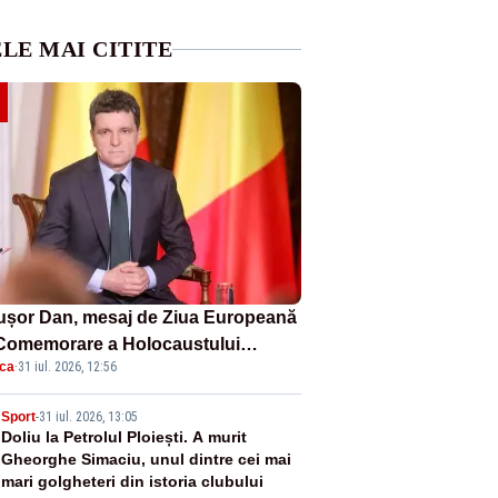
LE MAI CITITE
ușor Dan, mesaj de Ziua Europeană
Comemorare a Holocaustului
ica
·
31 iul. 2026, 12:56
ilor: „Avem datoria să păstrăm vie
oria victimelor”
2
Sport
-
31 iul. 2026, 13:05
Doliu la Petrolul Ploiești. A murit
Gheorghe Simaciu, unul dintre cei mai
mari golgheteri din istoria clubului