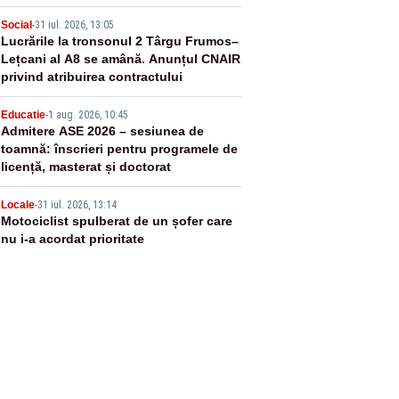
3
Social
-
31 iul. 2026, 13:05
Lucrările la tronsonul 2 Târgu Frumos–
Lețcani al A8 se amână. Anunțul CNAIR
privind atribuirea contractului
4
Educatie
-
1 aug. 2026, 10:45
Admitere ASE 2026 – sesiunea de
toamnă: înscrieri pentru programele de
licență, masterat și doctorat
5
Locale
-
31 iul. 2026, 13:14
Motociclist spulberat de un șofer care
nu i-a acordat prioritate