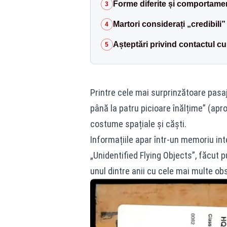
Forme diferite și comportament
3
Martori considerați „credibili”
4
Așteptări privind contactul cu
5
Printre cele mai surprinzătoare pasaj
până la patru picioare înălțime” (apro
costume spațiale și căști.
Informațiile apar într-un memoriu int
„Unidentified Flying Objects”, făcut 
unul dintre anii cu cele mai multe ob