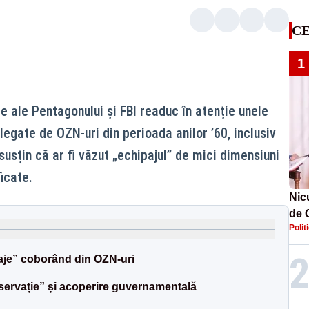
CE
1
 ale Pentagonului și FBI readuc în atenție unele
 legate de OZN-uri din perioada anilor ’60, inclusiv
susțin că ar fi văzut „echipajul” de mici dimensiuni
icate.
Nic
de 
Polit
Rom
mem
paje” coborând din OZN-uri
servație” și acoperire guvernamentală