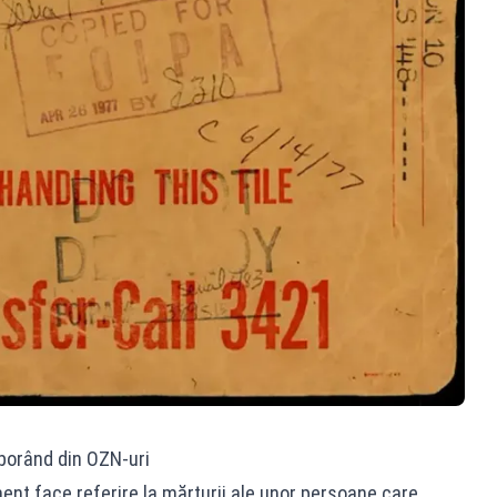
oborând din OZN-uri
nt face referire la mărturii ale unor persoane care