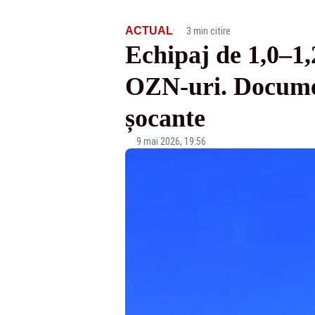
·
ACTUAL
3 min citire
Echipaj de 1,0–1,2
OZN-uri. Document
șocante
9 mai 2026, 19:56