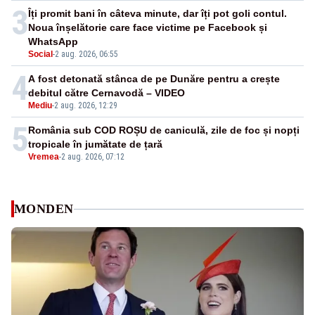
3
Îți promit bani în câteva minute, dar îți pot goli contul.
Noua înșelătorie care face victime pe Facebook și
WhatsApp
Social
-
2 aug. 2026, 06:55
4
A fost detonată stânca de pe Dunăre pentru a crește
debitul către Cernavodă – VIDEO
Mediu
-
2 aug. 2026, 12:29
5
România sub COD ROȘU de caniculă, zile de foc și nopți
tropicale în jumătate de țară
Vremea
-
2 aug. 2026, 07:12
MONDEN