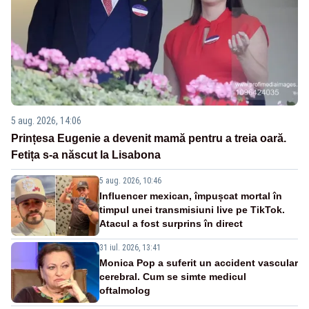
5 aug. 2026, 14:06
Prințesa Eugenie a devenit mamă pentru a treia oară.
Fetița s-a născut la Lisabona
5 aug. 2026, 10:46
Influencer mexican, împușcat mortal în
timpul unei transmisiuni live pe TikTok.
Atacul a fost surprins în direct
31 iul. 2026, 13:41
Monica Pop a suferit un accident vascular
cerebral. Cum se simte medicul
oftalmolog