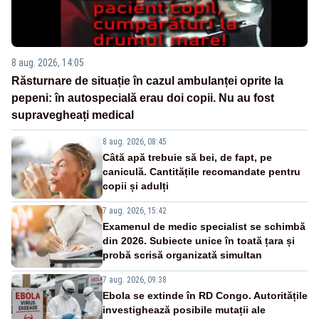
8 aug. 2026, 14:05
Răsturnare de situație în cazul ambulanței oprite la
pepeni: în autospecială erau doi copii. Nu au fost
supravegheați medical
8 aug. 2026, 08:45
Câtă apă trebuie să bei, de fapt, pe
caniculă. Cantitățile recomandate pentru
copii și adulți
7 aug. 2026, 15:42
Examenul de medic specialist se schimbă
din 2026. Subiecte unice în toată țara și
probă scrisă organizată simultan
7 aug. 2026, 09:38
Ebola se extinde în RD Congo. Autoritățile
investighează posibile mutații ale