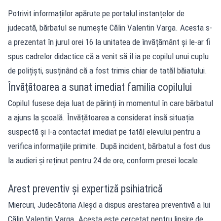
Potrivit informațiilor apărute pe portalul instanțelor de
judecată, bărbatul se numește Călin Valentin Varga. Acesta s-
a prezentat în jurul orei 16 la unitatea de învățământ și le-ar fi
spus cadrelor didactice că a venit să îl ia pe copilul unui cuplu
de polițiști, susținând că a fost trimis chiar de tatăl băiatului.
Învățătoarea a sunat imediat familia copilului
Copilul fusese deja luat de părinți în momentul în care bărbatul
a ajuns la școală. Învățătoarea a considerat însă situația
suspectă și l-a contactat imediat pe tatăl elevului pentru a
verifica informațiile primite. După incident, bărbatul a fost dus
la audieri și reținut pentru 24 de ore, conform
presei locale.
Arest preventiv și expertiză psihiatrică
Miercuri, Judecătoria Aleșd a dispus arestarea preventivă a lui
Călin Valentin Varga. Acesta este cercetat pentru lipsire de