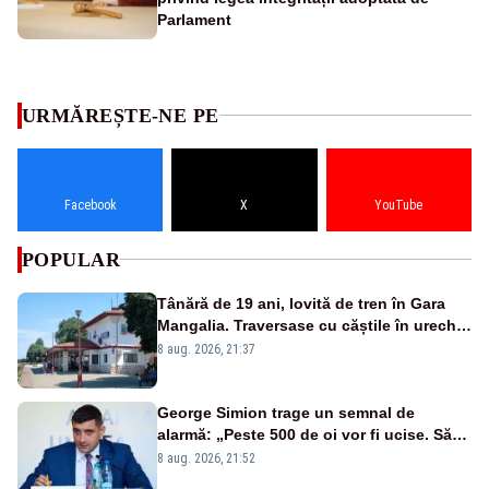
Parlament
URMĂREȘTE-NE PE
Facebook
X
YouTube
POPULAR
Tânără de 19 ani, lovită de tren în Gara
Mangalia. Traversase cu căștile în urechi
liniile printr-un loc nepermis
8 aug. 2026, 21:37
George Simion trage un semnal de
alarmă: „Peste 500 de oi vor fi ucise. Să
vedem dacă ciobanii vor fi despăgubiți”
8 aug. 2026, 21:52