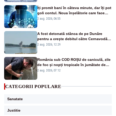
Îți promit bani în câteva minute, dar îți pot
goli contul. Noua înșelătorie care face
victime pe Facebook și WhatsApp
2 aug. 2026, 06:55
A fost detonată stânca de pe Dunăre
pentru a crește debitul către Cernavodă –
VIDEO
2 aug. 2026, 12:29
România sub COD ROȘU de caniculă, zile
de foc și nopți tropicale în jumătate de
țară
2 aug. 2026, 07:12
CATEGORII POPULARE
Sanatate
Justitie