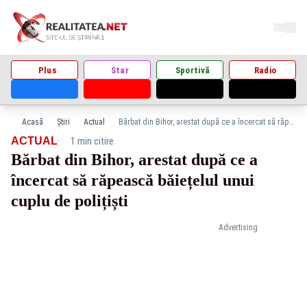
Plus
Star
Sportivă
Radio
Acasă
Știri
Actual
Bărbat din Bihor, arestat după ce a încercat să răpească băiețelul unui cuplu de polițiști
·
ACTUAL
1 min citire
Bărbat din Bihor, arestat după ce a
încercat să răpească băiețelul unui
cuplu de polițiști
Advertising