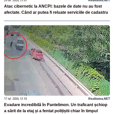
20 iul. 2026, 15:55
Realitatea.NET
Atac cibernetic la ANCPI: bazele de date nu au fost
afectate. Când ar putea fi reluate serviciile de cadastru
17 iul. 2026, 12:10
Realitatea.NET
Evadare incredibilă în Pantelimon. Un traficant șchiop
a sărit de la etaj și a fentat polițiștii chiar în timpul