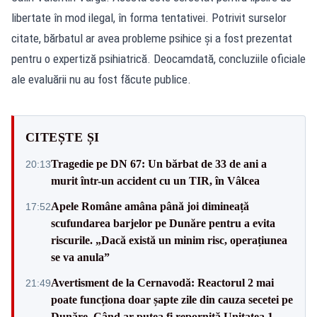
libertate în mod ilegal, în forma tentativei. Potrivit surselor
citate, bărbatul ar avea probleme psihice și a fost prezentat
pentru o expertiză psihiatrică. Deocamdată, concluziile oficiale
ale evaluării nu au fost făcute publice.
CITEȘTE ȘI
Tragedie pe DN 67: Un bărbat de 33 de ani a
20:13
murit într-un accident cu un TIR, în Vâlcea
Apele Române amâna până joi dimineață
17:52
scufundarea barjelor pe Dunăre pentru a evita
riscurile. „Dacă există un minim risc, operațiunea
se va anula”
Avertisment de la Cernavodă: Reactorul 2 mai
21:49
poate funcționa doar șapte zile din cauza secetei pe
Dunăre. Când ar putea fi repornită Unitatea 1