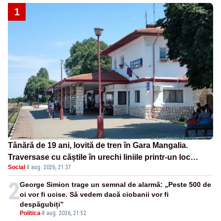
1
Tânără de 19 ani, lovită de tren în Gara Mangalia.
Traversase cu căștile în urechi liniile printr-un loc
Social
·
8 aug. 2026, 21:37
nepermis
2
George Simion trage un semnal de alarmă: „Peste 500 de
oi vor fi ucise. Să vedem dacă ciobanii vor fi
despăgubiți”
Politica
-
8 aug. 2026, 21:52