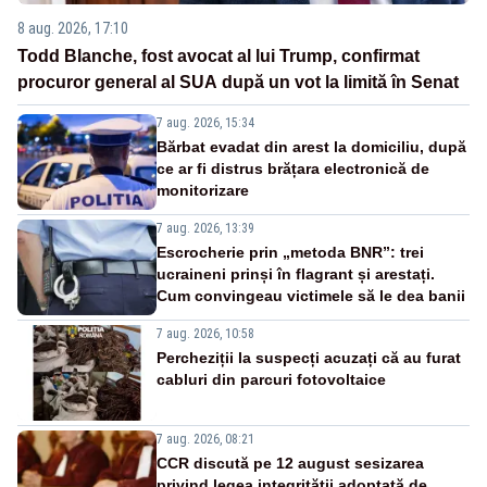
8 aug. 2026, 17:10
Todd Blanche, fost avocat al lui Trump, confirmat
procuror general al SUA după un vot la limită în Senat
7 aug. 2026, 15:34
Bărbat evadat din arest la domiciliu, după
ce ar fi distrus brățara electronică de
monitorizare
7 aug. 2026, 13:39
Escrocherie prin „metoda BNR”: trei
ucraineni prinși în flagrant și arestați.
Cum convingeau victimele să le dea banii
7 aug. 2026, 10:58
Percheziții la suspecți acuzați că au furat
cabluri din parcuri fotovoltaice
7 aug. 2026, 08:21
CCR discută pe 12 august sesizarea
privind legea integrității adoptată de