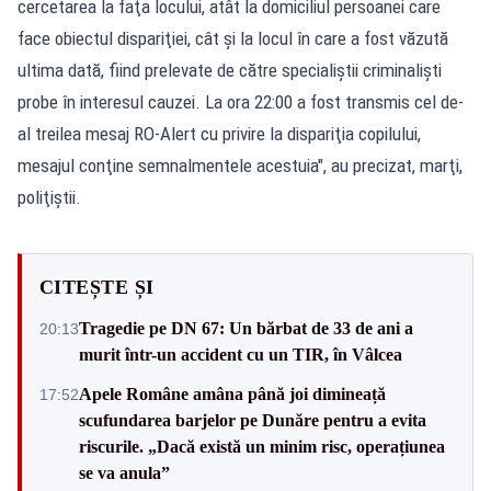
cercetarea la faţa locului, atât la domiciliul persoanei care
face obiectul dispariţiei, cât şi la locul în care a fost văzută
ultima dată, fiind prelevate de către specialiştii criminalişti
probe în interesul cauzei. La ora 22:00 a fost transmis cel de-
al treilea mesaj RO-Alert cu privire la dispariţia copilului,
mesajul conţine semnalmentele acestuia", au precizat, marţi,
poliţiştii.
CITEȘTE ȘI
Tragedie pe DN 67: Un bărbat de 33 de ani a
20:13
murit într-un accident cu un TIR, în Vâlcea
Apele Române amâna până joi dimineață
17:52
scufundarea barjelor pe Dunăre pentru a evita
riscurile. „Dacă există un minim risc, operațiunea
se va anula”