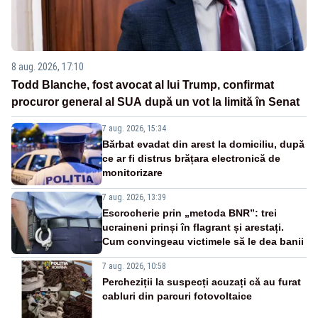
8 aug. 2026, 17:10
Todd Blanche, fost avocat al lui Trump, confirmat
procuror general al SUA după un vot la limită în Senat
7 aug. 2026, 15:34
Bărbat evadat din arest la domiciliu, după
ce ar fi distrus brățara electronică de
monitorizare
7 aug. 2026, 13:39
Escrocherie prin „metoda BNR”: trei
ucraineni prinși în flagrant și arestați.
Cum convingeau victimele să le dea banii
7 aug. 2026, 10:58
Percheziții la suspecți acuzați că au furat
cabluri din parcuri fotovoltaice