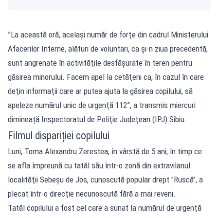
”La această oră, acelaşi număr de forţe din cadrul Ministerului
Afacerilor Interne, alături de voluntari, ca şi-n ziua precedentă,
sunt angrenate în activităţile desfăşurate în teren pentru
găsirea minorului. Facem apel la cetăţeni ca, în cazul în care
deţin informaţii care ar putea ajuta la găsirea copilului, să
apeleze numărul unic de urgenţă 112”, a transmis miercuri
dimineață Inspectoratul de Poliţie Judeţean (IPJ) Sibiu.
Filmul dispariției copilului
Luni, Toma Alexandru Zerestea, în vârstă de 5 ani, în timp ce
se afla împreună cu tatăl său într-o zonă din extravilanul
localităţii Sebeşu de Jos, cunoscută popular drept "Ruscă", a
plecat într-o direcţie necunoscută fără a mai reveni.
Tatăl
copilului
a fost cel care a sunat la numărul de urgenţă