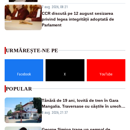
7 aug. 2026, 08:21
CCR discută pe 12 august sesizarea
privind legea integrității adoptată de
Parlament
URMĂREȘTE-NE PE
Facebook
X
YouTube
POPULAR
Tânără de 19 ani, lovită de tren în Gara
Mangalia. Traversase cu căștile în urechi
liniile printr-un loc nepermis
8 aug. 2026, 21:37
George Simion trage un semnal de