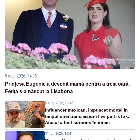
5 aug. 2026, 14:06
Prințesa Eugenie a devenit mamă pentru a treia oară.
Fetița s-a născut la Lisabona
5 aug. 2026, 10:46
Influencer mexican, împușcat mortal în
timpul unei transmisiuni live pe TikTok.
Atacul a fost surprins în direct
31 iul. 2026, 13:41