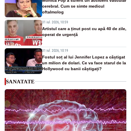
Monica Pop a suferit un accident vascular
cerebral. Cum se simte medicul
oftalmolog
31 iul. 2026, 10:59
Artistul care a ținut post cu apă 40 de zile,
operat de urgență
31 iul. 2026, 10:19
Fostul soț al lui Jennifer Lopez a câștigat
un milion de dolari. Ce va face starul de la
Hollywood cu banii câștigați?
SANATATE