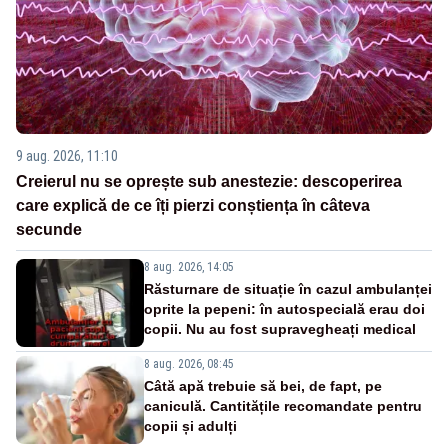
9 aug. 2026, 11:10
Creierul nu se oprește sub anestezie: descoperirea
care explică de ce îți pierzi conștiența în câteva
secunde
8 aug. 2026, 14:05
Răsturnare de situație în cazul ambulanței
oprite la pepeni: în autospecială erau doi
copii. Nu au fost supravegheați medical
8 aug. 2026, 08:45
Câtă apă trebuie să bei, de fapt, pe
caniculă. Cantitățile recomandate pentru
copii și adulți