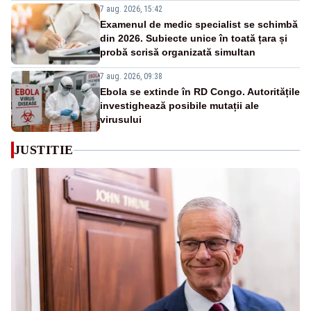
7 aug. 2026, 15:42
Examenul de medic specialist se schimbă
din 2026. Subiecte unice în toată țara și
probă scrisă organizată simultan
7 aug. 2026, 09:38
Ebola se extinde în RD Congo. Autoritățile
investighează posibile mutații ale
virusului
JUSTITIE