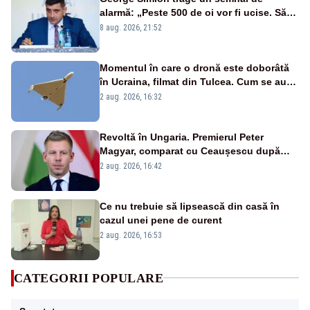
alarmă: „Peste 500 de oi vor fi ucise. Să
vedem dacă ciobanii vor fi despăgubiți”
8 aug. 2026, 21:52
Momentul în care o dronă este doborâtă
în Ucraina, filmat din Tulcea. Cum se aude
sunetul războiului la graniță - VIDEO
2 aug. 2026, 16:32
exclusiv
Revoltă în Ungaria. Premierul Peter
Magyar, comparat cu Ceaușescu după
anunțul referitor la criza energetică
2 aug. 2026, 16:42
Ce nu trebuie să lipsească din casă în
cazul unei pene de curent
2 aug. 2026, 16:53
CATEGORII POPULARE