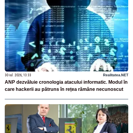
30 iul. 2026, 13:33
Realitatea.NET
ANP dezvăluie cronologia atacului informatic. Modul în
care hackerii au pătruns în rețea rămâne necunoscut