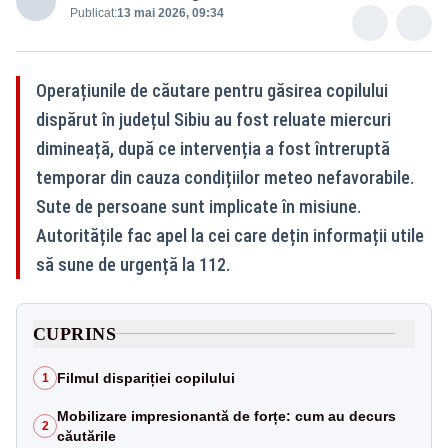
Publicat:
13 mai 2026, 09:34
Operațiunile de căutare pentru găsirea copilului
dispărut în județul Sibiu au fost reluate miercuri
dimineață, după ce intervenția a fost întreruptă
temporar din cauza condițiilor meteo nefavorabile.
Sute de persoane sunt implicate în misiune.
Autoritățile fac apel la cei care dețin informații utile
să sune de urgență la 112.
CUPRINS
Filmul dispariției copilului
1
Mobilizare impresionantă de forțe: cum au decurs
2
căutările