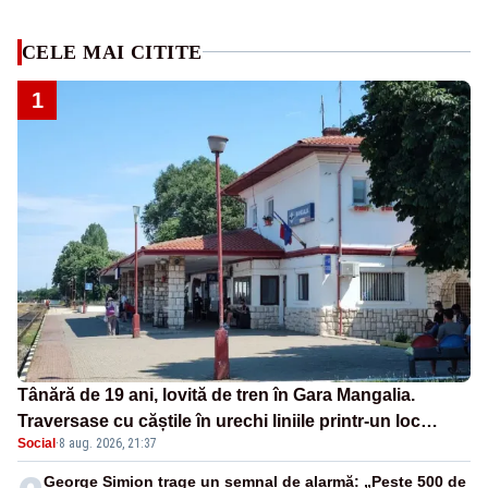
CELE MAI CITITE
1
Tânără de 19 ani, lovită de tren în Gara Mangalia.
Traversase cu căștile în urechi liniile printr-un loc
Social
·
8 aug. 2026, 21:37
nepermis
George Simion trage un semnal de alarmă: „Peste 500 de