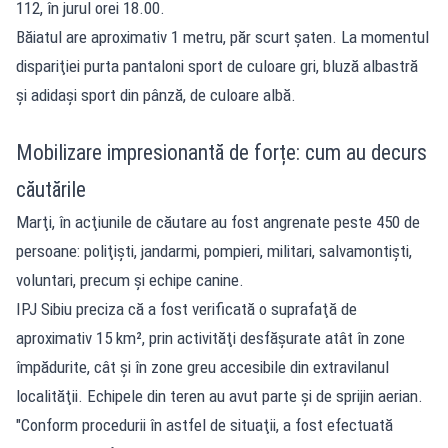
112, în jurul orei 18.00.
Băiatul are aproximativ 1 metru, păr scurt şaten. La momentul
dispariţiei purta pantaloni sport de culoare gri, bluză albastră
şi adidaşi sport din pânză, de culoare albă.
Mobilizare impresionantă de forțe: cum au decurs
căutările
Marţi, în
acţiunile de căutare
au fost angrenate peste 450 de
persoane: poliţişti, jandarmi, pompieri, militari, salvamontişti,
voluntari, precum şi echipe canine.
IPJ Sibiu preciza că a fost verificată o suprafaţă de
aproximativ 15 km², prin activităţi desfăşurate atât în zone
împădurite, cât şi în zone greu accesibile din extravilanul
localităţii. Echipele din teren au avut parte și de sprijin aerian.
"Conform procedurii în astfel de situaţii, a fost efectuată