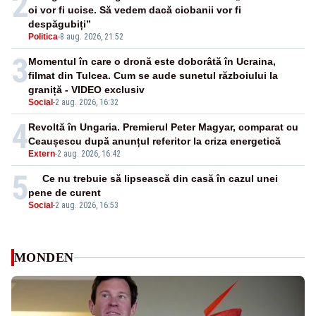
2
oi vor fi ucise. Să vedem dacă ciobanii vor fi
despăgubiți”
Politica
-
8 aug. 2026, 21:52
3
Momentul în care o dronă este doborâtă în Ucraina,
filmat din Tulcea. Cum se aude sunetul războiului la
graniță - VIDEO exclusiv
Social
-
2 aug. 2026, 16:32
4
Revoltă în Ungaria. Premierul Peter Magyar, comparat cu
Ceaușescu după anunțul referitor la criza energetică
Extern
-
2 aug. 2026, 16:42
5
Ce nu trebuie să lipsească din casă în cazul unei
pene de curent
Social
-
2 aug. 2026, 16:53
MONDEN