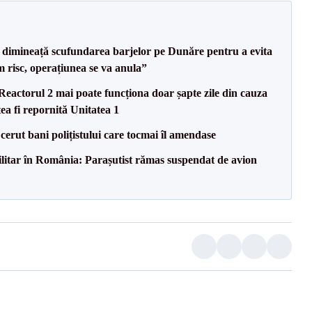
imineață scufundarea barjelor pe Dunăre pentru a evita
m risc, operațiunea se va anula”
eactorul 2 mai poate funcționa doar șapte zile din cauza
ea fi repornită Unitatea 1
 cerut bani polițistului care tocmai îl amendase
militar în România: Parașutist rămas suspendat de avion