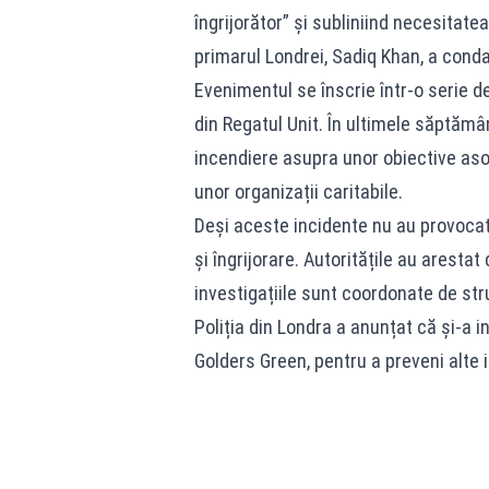
îngrijorător” și subliniind necesitate
primarul Londrei, Sadiq Khan, a condam
Evenimentul se înscrie într-o serie 
din Regatul Unit. În ultimele săptămâ
incendiere asupra unor obiective asoc
unor organizații caritabile.
Deși aceste incidente
nu au provocat
și îngrijorare. Autoritățile au aresta
investigațiile sunt coordonate de str
Poliția din Londra a anunțat că și-a in
Golders Green, pentru a preveni alte 