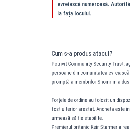
evreiască numeroasă. Autorități
la fața locului.
Cum s-a produs atacul?
Potrivit Community Security Trust, ag
persoane din comunitatea evreiască af
promptă a membrilor Shomrim a dus la
Forțele de ordine
au folosit un dispoz
fost ulterior arestat. Ancheta este î
urmează să fie stabilite.
Premierul britanic Keir Starmer a rea