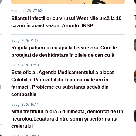
6 aug. 2026, 22:53
Bilanțul infecțiilor cu virusul West Nile urcă la 10
cazuri în acest sezon. Anunțul INSP
6 aug. 2026, 21:53
Regula paharului cu apă la fiecare oră. Cum te
protejezi de deshidratare în zilele de caniculă
6 aug. 2026, 17:20
Este oficial. Agenția Medicamentului a blocat
Colebil și Panczebil de la comercializare în
l
farmacii. Probleme cu substanța activă din
compoziție
6 aug. 2026, 16:11
Mitul trezitului la ora 5 dimineața, demontat de un
neurolog.Legătura dintre somn și performanța
creierului