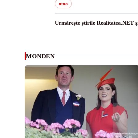
atac
Urmărește știrile Realitatea.NET ș
MONDEN