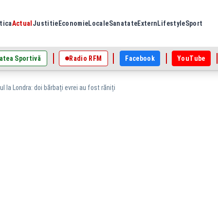
tica
Actual
Justitie
Economie
Locale
Sanatate
Extern
Lifestyle
Sport
atea Sportivă
Radio RFM
Facebook
YouTube
l la Londra: doi bărbați evrei au fost răniți