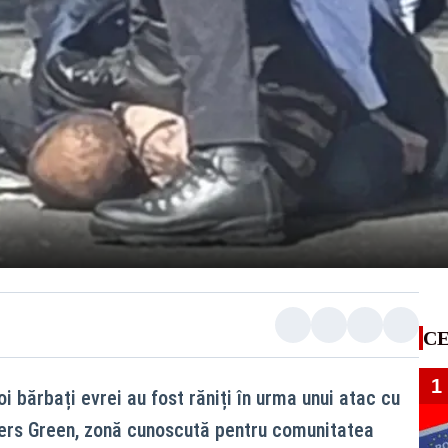
CE
1
oi bărbați evrei au fost răniți în urma unui atac cu
lders Green, zonă cunoscută pentru comunitatea