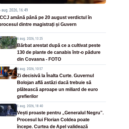
6 aug. 2026, 16:49
ÎCCJ amână până pe 20 august verdictul în
procesul dintre magistrați și Guvern
6 aug. 2026, 13:25
Bărbat arestat după ce a cultivat peste
130 de plante de canabis într-o pădure
din Covasna - FOTO
6 aug. 2026, 10:57
Zi decisivă la Înalta Curte. Guvernul
Bolojan află astăzi dacă trebuie să
plătească aproape un miliard de euro
grefierilor
5 aug. 2026, 18:40
Vești proaste pentru „Generalul Negru”.
Procesul lui Florian Coldea poate
începe. Curtea de Apel validează