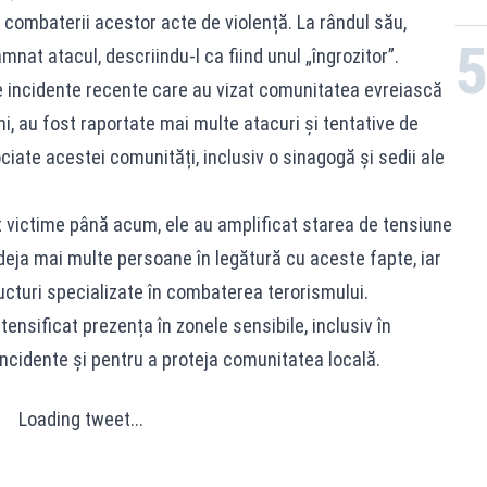
a combaterii acestor acte de violență. La rândul său,
nat atacul, descriindu-l ca fiind unul „îngrozitor”.
de incidente recente care au vizat comunitatea evreiască
ni, au fost raportate mai multe atacuri și tentative de
iate acestei comunități, inclusiv o sinagogă și sedii ale
 victime până acum, ele au amplificat starea de tensiune
t deja mai multe persoane în legătură cu aceste fapte, iar
ucturi specializate în combaterea terorismului.
tensificat prezența în zonele sensibile, inclusiv în
incidente și pentru a proteja comunitatea locală.
Loading tweet...