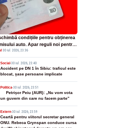
schimbă condițiile pentru obținerea
misului auto. Apar reguli noi pentru
l
·
30 iul. 2026, 23:36
re, alcool, droguri și afecțiunile
icale
2
Social
-
30 iul. 2026, 23:40
Accident pe DN 1 în Sibiu: traficul este
blocat, șase persoane implicate
3
Politica
-
30 iul. 2026, 23:51
Petrișor Peiu (AUR): „Nu vom vota
un guvern din care nu facem parte”
4
Extern
-
30 iul. 2026, 23:59
Ceartă pentru viitorul secretar general
ONU. Rebeca Grynspan conduce cursa