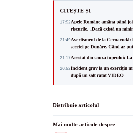
CITEȘTE ȘI
Apele Române amâna până joi d
17:52
riscurile. „Dacă există un mini
Avertisment de la Cernavodă: R
21:49
secetei pe Dunăre. Când ar put
Arestat din cauza tupeului: I-a
21:17
Incident grav la un exercițiu 
20:52
după un salt ratat VIDEO
Distribuie articolul
Mai multe articole despre