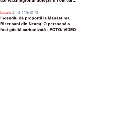
dar Washingtonul dorește un om care
să reformeze organizația
5
Locale
-
31 iul. 2026, 07:05
Incendiu de proporții la Mănăstirea
Bisericani din Neamț. O persoană a
fost găsită carbonizată - FOTO/ VIDEO