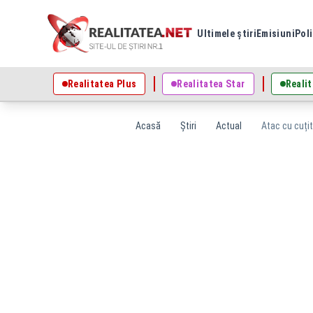
Ultimele știri
Emisiuni
Poli
Realitatea Plus
Realitatea Star
Realit
Acasă
Știri
Actual
Atac cu cuțitu