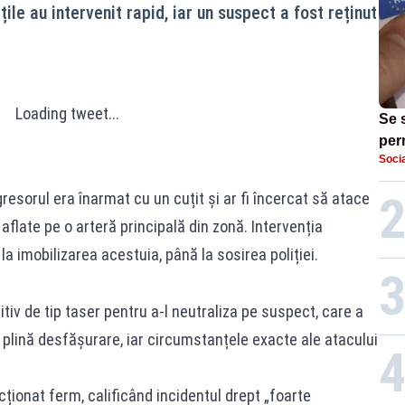
le au intervenit rapid, iar un suspect a fost reținut
Loading tweet...
Se 
per
Socia
vede
med
resorul era înarmat cu un cuțit și ar fi încercat să atace
late pe o arteră principală din zonă. Intervenția
 imobilizarea acestuia, până la sosirea poliției.
itiv de tip taser pentru a-l neutraliza pe suspect, care a
n plină desfășurare, iar circumstanțele exacte ale atacului
cționat ferm, calificând incidentul drept „foarte