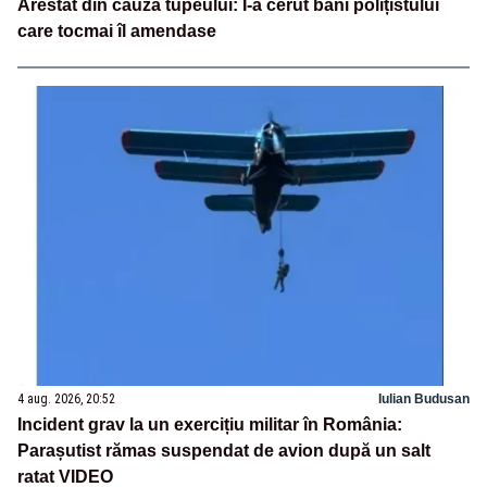
Arestat din cauza tupeului: I-a cerut bani polițistului
care tocmai îl amendase
4 aug. 2026, 20:52
Iulian Budusan
Incident grav la un exercițiu militar în România:
Parașutist rămas suspendat de avion după un salt
ratat VIDEO