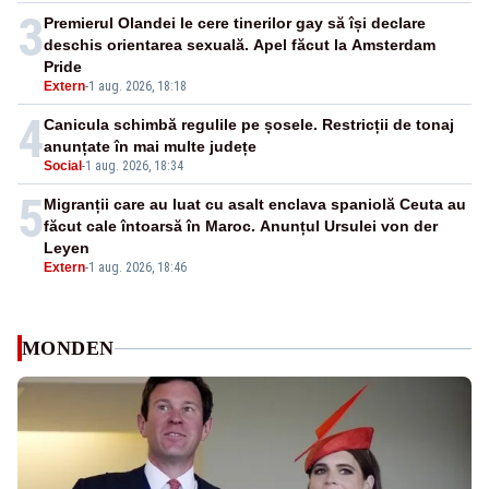
3
Premierul Olandei le cere tinerilor gay să își declare
deschis orientarea sexuală. Apel făcut la Amsterdam
Pride
Extern
-
1 aug. 2026, 18:18
4
Canicula schimbă regulile pe șosele. Restricții de tonaj
anunțate în mai multe județe
Social
-
1 aug. 2026, 18:34
5
Migranții care au luat cu asalt enclava spaniolă Ceuta au
făcut cale întoarsă în Maroc. Anunțul Ursulei von der
Leyen
Extern
-
1 aug. 2026, 18:46
MONDEN