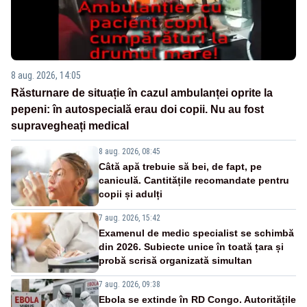
8 aug. 2026, 14:05
Răsturnare de situație în cazul ambulanței oprite la
pepeni: în autospecială erau doi copii. Nu au fost
supravegheați medical
8 aug. 2026, 08:45
Câtă apă trebuie să bei, de fapt, pe
caniculă. Cantitățile recomandate pentru
copii și adulți
7 aug. 2026, 15:42
Examenul de medic specialist se schimbă
din 2026. Subiecte unice în toată țara și
probă scrisă organizată simultan
7 aug. 2026, 09:38
Ebola se extinde în RD Congo. Autoritățile