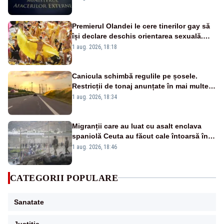
Premierul Olandei le cere tinerilor gay să
își declare deschis orientarea sexuală.
Apel făcut la Amsterdam Pride
1 aug. 2026, 18:18
Canicula schimbă regulile pe șosele.
Restricții de tonaj anunțate în mai multe
județe
1 aug. 2026, 18:34
Migranții care au luat cu asalt enclava
spaniolă Ceuta au făcut cale întoarsă în
Maroc. Anunțul Ursulei von der Leyen
1 aug. 2026, 18:46
CATEGORII POPULARE
Sanatate
Justitie