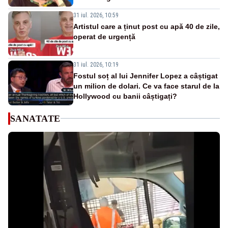
31 iul. 2026, 10:59
Artistul care a ținut post cu apă 40 de zile,
operat de urgență
31 iul. 2026, 10:19
Fostul soț al lui Jennifer Lopez a câștigat
un milion de dolari. Ce va face starul de la
Hollywood cu banii câștigați?
SANATATE