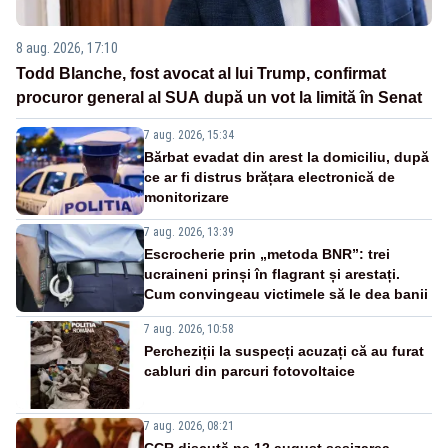
8 aug. 2026, 17:10
Todd Blanche, fost avocat al lui Trump, confirmat
procuror general al SUA după un vot la limită în Senat
7 aug. 2026, 15:34
Bărbat evadat din arest la domiciliu, după
ce ar fi distrus brățara electronică de
monitorizare
7 aug. 2026, 13:39
Escrocherie prin „metoda BNR”: trei
ucraineni prinși în flagrant și arestați.
Cum convingeau victimele să le dea banii
7 aug. 2026, 10:58
Percheziții la suspecți acuzați că au furat
cabluri din parcuri fotovoltaice
7 aug. 2026, 08:21
CCR discută pe 12 august sesizarea