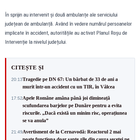
În sprijin au intervenit și două ambulanțe ale serviciului
județean de ambulanță. Având în vedere numărul persoanelor
implicate în accident, autoritățile au activat Planul Roșu de
Intervenție la nivelul județului.
CITEȘTE ȘI
Tragedie pe DN 67: Un bărbat de 33 de ani a
20:13
murit într-un accident cu un TIR, în Vâlcea
Apele Române amâna până joi dimineață
17:52
scufundarea barjelor pe Dunăre pentru a evita
riscurile. „Dacă există un minim risc, operațiunea
se va anula”
Avertisment de la Cernavodă: Reactorul 2 mai
21:49
poate funcționa doar șapte zile din cauza secetei pe