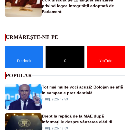
privind legea integrității adoptată de
Parlament
URMĂREȘTE-NE PE
Facebook
X
YouTube
POPULAR
Tot mai multe voci acuză: Bolojan se află
în campanie prezidențială
1 aug. 2026, 17:53
Drept la replică de la MAE după
informațiile despre vânzarea clădirii
statului român din Manhattan
1 aug. 2026, 18:09