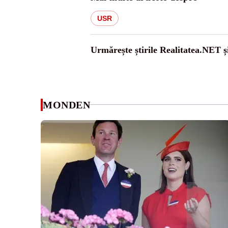
USR
Urmărește știrile Realitatea.NET ș
MONDEN