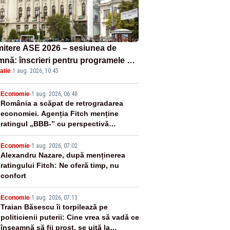
itere ASE 2026 – sesiunea de
mnă: înscrieri pentru programele de
atie
·
1 aug. 2026, 10:45
nță, masterat și doctorat
2
Economie
-
1 aug. 2026, 06:48
România a scăpat de retrogradarea
economiei. Agenția Fitch menține
ratingul „BBB-” cu perspectivă
negativă
3
Economie
-
1 aug. 2026, 07:02
Alexandru Nazare, după menținerea
ratingului Fitch: Ne oferă timp, nu
confort
4
Economie
-
1 aug. 2026, 07:13
Traian Băsescu îi torpilează pe
politicienii puterii: Cine vrea să vadă ce
înseamnă să fii prost, se uită la