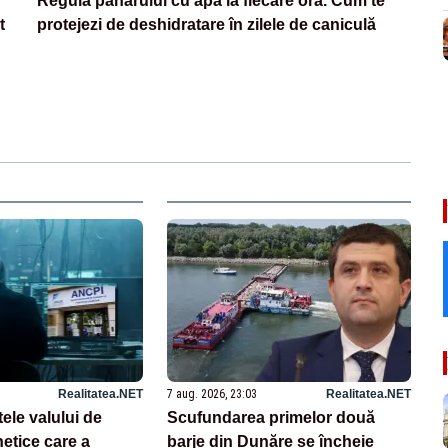
Regula paharului cu apă la fiecare oră. Cum te
t
protejezi de deshidratare în zilele de caniculă
Realitatea.NET
7 aug. 2026, 23:03
Realitatea.NET
tele valului de
Scufundarea primelor două
netice care a
barje din Dunăre se încheie