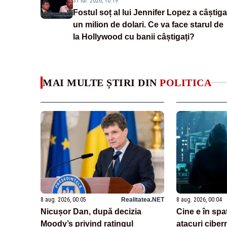
31 iul. 2026, 10:19
Fostul soț al lui Jennifer Lopez a câștiga
un milion de dolari. Ce va face starul de
la Hollywood cu banii câștigați?
MAI MULTE ȘTIRI DIN
POLITICA
8 aug. 2026, 00:05
Realitatea.NET
8 aug. 2026, 00:04
Nicușor Dan, după decizia
Cine e în spa
Moody’s privind ratingul
atacuri ciber