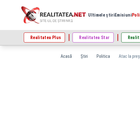
Ultimele știri
Emisiuni
Poli
Realitatea Plus
Realitatea Star
Realit
Acasă
Știri
Politica
Atac la preș