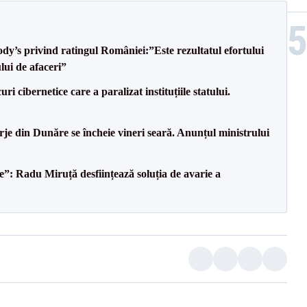
y’s privind ratingul României:”Este rezultatul efortului
ului de afaceri”
uri cibernetice care a paralizat instituțiile statului.
e din Dunăre se încheie vineri seară. Anunțul ministrului
le”: Radu Miruță desființează soluția de avarie a