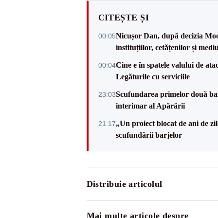
CITEȘTE ȘI
Nicușor Dan, după decizia Mood
00:05
instituțiilor, cetățenilor și medi
Cine e în spatele valului de atac
00:04
Legăturile cu serviciile
Scufundarea primelor două barj
23:03
interimar al Apărării
„Un proiect blocat de ani de zi
21:17
scufundării barjelor
Distribuie articolul
Mai multe articole despre