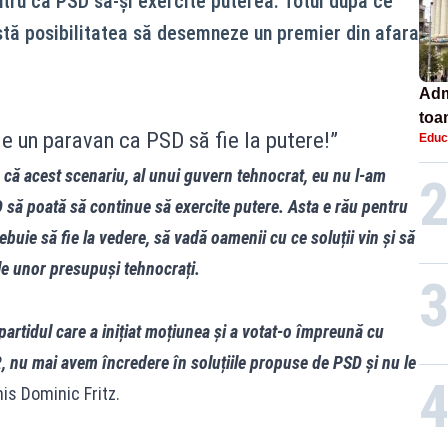
tru ca PSD să-și exercite puterea. Totul după ce
istă posibilitatea să desemneze un premier din afara
Adm
toa
e un paravan ca PSD să fie la putere!”
Educ
lice
că acest scenariu, al unui guvern tehnocrat, eu nu l-am
 să poată să continue să exercite putere. Asta e rău pentru
buie să fie la vedere, să vadă oamenii cu ce soluții vin și să
le unor presupuși tehnocrați.
partidul care a inițiat moțiunea și a votat-o împreună cu
R, nu mai avem încredere în soluțiile propuse de PSD și nu le
mis
Dominic Fritz.