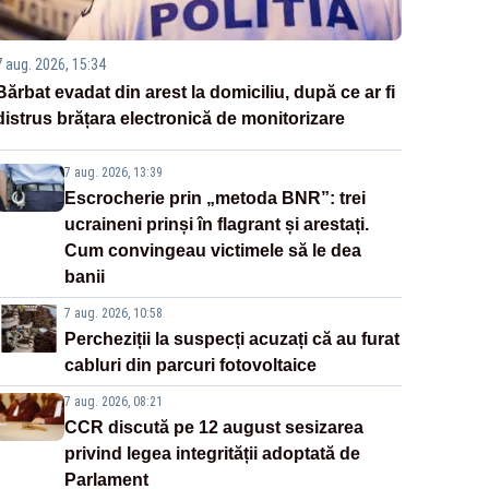
7 aug. 2026, 15:34
Bărbat evadat din arest la domiciliu, după ce ar fi
distrus brățara electronică de monitorizare
7 aug. 2026, 13:39
Escrocherie prin „metoda BNR”: trei
ucraineni prinși în flagrant și arestați.
Cum convingeau victimele să le dea
banii
7 aug. 2026, 10:58
Percheziții la suspecți acuzați că au furat
cabluri din parcuri fotovoltaice
7 aug. 2026, 08:21
CCR discută pe 12 august sesizarea
privind legea integrității adoptată de
Parlament