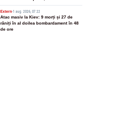
România
5
Extern
-
1 aug. 2026, 07:22
Atac masiv la Kiev: 9 morți și 27 de
răniți în al doilea bombardament în 48
de ore