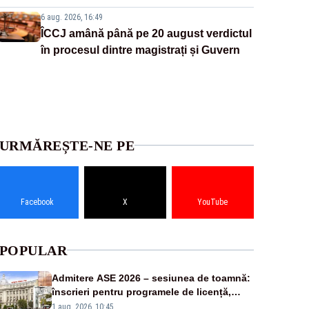
6 aug. 2026, 16:49
ÎCCJ amână până pe 20 august verdictul
în procesul dintre magistrați și Guvern
URMĂREȘTE-NE PE
Facebook
X
YouTube
POPULAR
Admitere ASE 2026 – sesiunea de toamnă:
înscrieri pentru programele de licență,
masterat și doctorat
1 aug. 2026, 10:45