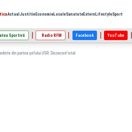
tica
Actual
Justitie
Economie
Locale
Sanatate
Extern
Lifestyle
Sport
atea Sportivă
Radio RFM
Facebook
YouTube
edinte din partea șefului USR. Dezacord total