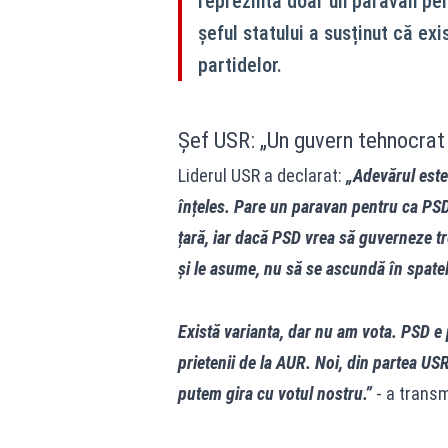
reprezintă doar un paravan pen
șeful statului a susținut că ex
partidelor.
Șef USR: „Un guvern tehnocrat 
Liderul USR a declarat:
„Adevărul este 
înțeles. Pare un paravan pentru ca PSD
țară, iar dacă PSD vrea să guverneze tre
și le asume, nu să se ascundă în spate
Există varianta, dar nu am vota. PSD e 
prietenii de la AUR. Noi, din partea US
putem gira cu votul nostru.”
- a trans