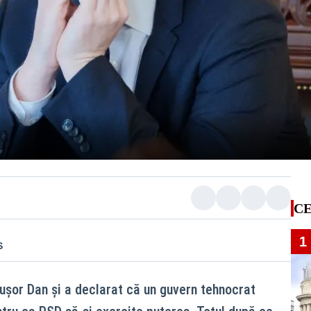
CE
1
S
cușor Dan și a declarat că un guvern tehnocrat