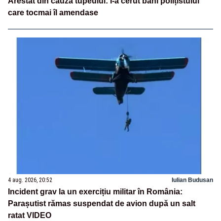
Arestat din cauza tupeului: I-a cerut bani polițistului
care tocmai îl amendase
4 aug. 2026, 20:52
Iulian Budusan
Incident grav la un exercițiu militar în România:
Parașutist rămas suspendat de avion după un salt
ratat VIDEO