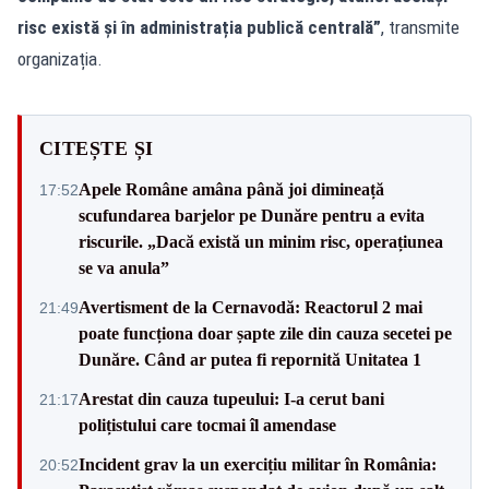
risc există și în administrația publică centrală”
, transmite
organizația.
CITEȘTE ȘI
Apele Române amâna până joi dimineață
17:52
scufundarea barjelor pe Dunăre pentru a evita
riscurile. „Dacă există un minim risc, operațiunea
se va anula”
Avertisment de la Cernavodă: Reactorul 2 mai
21:49
poate funcționa doar șapte zile din cauza secetei pe
Dunăre. Când ar putea fi repornită Unitatea 1
Arestat din cauza tupeului: I-a cerut bani
21:17
polițistului care tocmai îl amendase
Incident grav la un exercițiu militar în România:
20:52