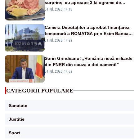
surprinși cu aproape 3 kilograme de
alimente luate la all inclusive
31 iul. 2026, 14:15
Camera Deputaților a aprobat finanțarea
temporară a ROMATSA prin Exim Banca
Românească
31 iul. 2026, 14:22
Sorin Grindeanu: „România riscă miliarde
din PNRR din cauza a doi oameni!”
31 iul. 2026, 14:32
CATEGORII POPULARE
Sanatate
Justitie
Sport