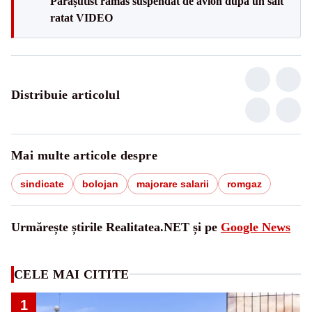
Parașutist rămas suspendat de avion după un salt
ratat VIDEO
Distribuie articolul
Mai multe articole despre
sindicate
bolojan
majorare salarii
romgaz
Urmărește știrile Realitatea.NET și pe
Google News
CELE MAI CITITE
1