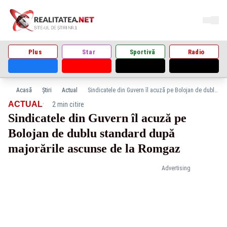
Plus
Star
Sportivă
Radio
Acasă
Știri
Actual
Sindicatele din Guvern îl acuză pe Bolojan de dublu standard după majorările ascunse de la Romgaz
·
ACTUAL
2 min citire
Sindicatele din Guvern îl acuză pe
Bolojan de dublu standard după
majorările ascunse de la Romgaz
Advertising