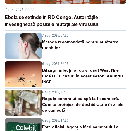
7 aug. 2026, 09:38
Ebola se extinde în RD Congo. Autoritățile
investighează posibile mutații ale virusului
7 aug. 2026, 07:23
Metoda recomandată pentru curățarea
urechilor
6 aug. 2026, 22:53
Bilanțul infecțiilor cu virusul West Nile
urcă la 10 cazuri în acest sezon. Anunțul
INSP
6 aug. 2026, 21:53
Regula paharului cu apă la fiecare oră.
Cum te protejezi de deshidratare în zilele
de caniculă
6 aug. 2026, 17:20
Este oficial. Agenția Medicamentului a