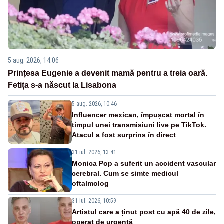
5 aug. 2026, 14:06
Prințesa Eugenie a devenit mamă pentru a treia oară.
Fetița s-a născut la Lisabona
5 aug. 2026, 10:46
Influencer mexican, împușcat mortal în
timpul unei transmisiuni live pe TikTok.
Atacul a fost surprins în direct
31 iul. 2026, 13:41
Monica Pop a suferit un accident vascular
cerebral. Cum se simte medicul
oftalmolog
31 iul. 2026, 10:59
Artistul care a ținut post cu apă 40 de zile,
operat de urgență