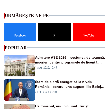
URMĂREȘTE-NE PE
Facebook
X
YouTube
POPULAR
Admitere ASE 2026 – sesiunea de toamnă:
înscrieri pentru programele de licență,
masterat și doctorat
1 aug. 2026, 10:45
Stare de alertă energetică la nivelul
României, pentru luna august. Ilie Bolojan
a anunțat importuri și posibile restricții –
31 iul. 2026, 20:30
VIDEO
Ca românul, nu-i niciunul. Turiști