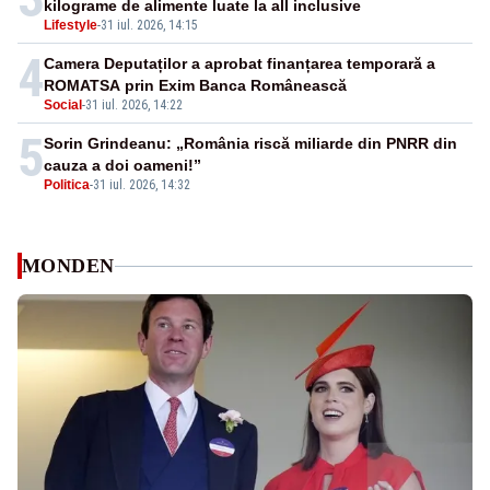
kilograme de alimente luate la all inclusive
Lifestyle
-
31 iul. 2026, 14:15
4
Camera Deputaților a aprobat finanțarea temporară a
ROMATSA prin Exim Banca Românească
Social
-
31 iul. 2026, 14:22
5
Sorin Grindeanu: „România riscă miliarde din PNRR din
cauza a doi oameni!”
Politica
-
31 iul. 2026, 14:32
MONDEN