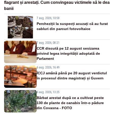
flagrant și arestați. Cum convingeau victimele să le dea
banii
7 aug. 2026, 10:58
Percheziții la suspecți acuzați că au furat
cabluri din parcuri fotovoltaice
7 aug. 2026, 08:21
CCR discută pe 12 august sesizarea
privind legea integrității adoptată de
Parlament
6 aug. 2026, 16:49
ÎCCJ amână până pe 20 august verdictul
în procesul dintre magistrați și Guvern
6 aug. 2026, 13:25
Bărbat arestat după ce a cultivat peste
130 de plante de canabis într-o pădure
din Covasna - FOTO