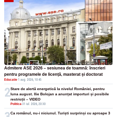
Admitere ASE 2026 – sesiunea de toamnă: înscrieri
pentru programele de licență, masterat și doctorat
Educatie
·
1 aug. 2026, 10:45
2
Stare de alertă energetică la nivelul României, pentru
luna august. Ilie Bolojan a anunțat importuri și posibile
restricții – VIDEO
Politica
-
31 iul. 2026, 20:30
3
Ca românul, nu-i niciunul. Turiști surprinși cu aproape 3