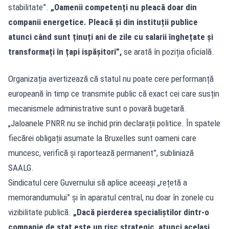
stabilitate”.
„Oamenii competenți nu pleacă doar din
companii energetice. Pleacă și din instituții publice
atunci când sunt ținuți ani de zile cu salarii înghețate și
transformați în țapi ispășitori”,
se arată în poziția oficială.
Organizația avertizează că statul nu poate cere performanță
europeană în timp ce transmite public că exact cei care susțin
mecanismele administrative sunt o povară bugetară.
„Jaloanele PNRR nu se închid prin declarații politice. În spatele
fiecărei obligații asumate la Bruxelles sunt oameni care
muncesc, verifică și raportează permanent”, subliniază
SAALG.
Sindicatul cere Guvernului să aplice aceeași „rețetă a
memorandumului” și în aparatul central, nu doar în zonele cu
vizibilitate publică.
„Dacă pierderea specialiștilor dintr-o
companie de stat este un risc strategic, atunci același