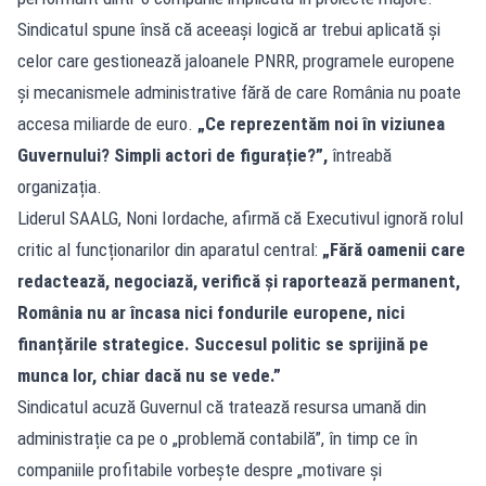
Sindicatul spune însă că aceeași logică ar trebui aplicată și
celor care gestionează jaloanele PNRR, programele europene
și mecanismele administrative fără de care România nu poate
accesa miliarde de euro.
„Ce reprezentăm noi în viziunea
Guvernului? Simpli actori de figurație?”,
întreabă
organizația.
Liderul SAALG, Noni Iordache, afirmă că Executivul ignoră rolul
critic al funcționarilor din aparatul central:
„Fără oamenii care
redactează, negociază, verifică și raportează permanent,
România nu ar încasa nici fondurile europene, nici
finanțările strategice. Succesul politic se sprijină pe
munca lor, chiar dacă nu se vede.”
Sindicatul acuză Guvernul că tratează resursa umană din
administrație ca pe o „problemă contabilă”, în timp ce în
companiile profitabile vorbește despre „motivare și