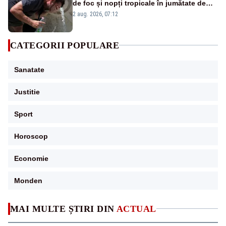
de foc și nopți tropicale în jumătate de
țară
2 aug. 2026, 07:12
CATEGORII POPULARE
Sanatate
Justitie
Sport
Horoscop
Economie
Monden
MAI MULTE ȘTIRI DIN
ACTUAL