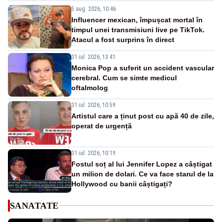
5 aug. 2026, 10:46
Influencer mexican, împușcat mortal în
timpul unei transmisiuni live pe TikTok.
Atacul a fost surprins în direct
31 iul. 2026, 13:41
Monica Pop a suferit un accident vascular
cerebral. Cum se simte medicul
oftalmolog
31 iul. 2026, 10:59
Artistul care a ținut post cu apă 40 de zile,
operat de urgență
31 iul. 2026, 10:19
Fostul soț al lui Jennifer Lopez a câștigat
un milion de dolari. Ce va face starul de la
Hollywood cu banii câștigați?
SANATATE