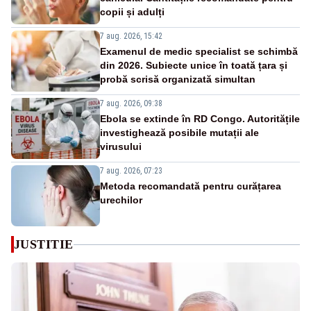
copii și adulți
7 aug. 2026, 15:42
Examenul de medic specialist se schimbă
din 2026. Subiecte unice în toată țara și
probă scrisă organizată simultan
7 aug. 2026, 09:38
Ebola se extinde în RD Congo. Autoritățile
investighează posibile mutații ale
virusului
7 aug. 2026, 07:23
Metoda recomandată pentru curățarea
urechilor
JUSTITIE