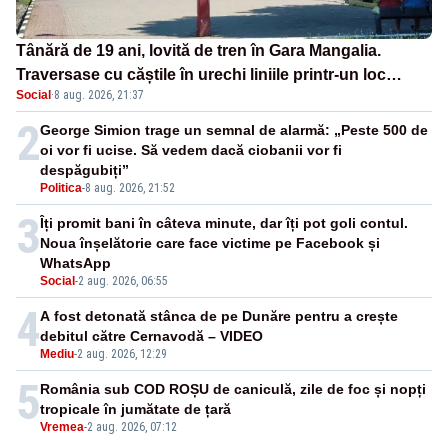
Tânără de 19 ani, lovită de tren în Gara Mangalia.
Traversase cu căștile în urechi liniile printr-un loc
Social
·
8 aug. 2026, 21:37
nepermis
2
George Simion trage un semnal de alarmă: „Peste 500 de
oi vor fi ucise. Să vedem dacă ciobanii vor fi
despăgubiți”
Politica
-
8 aug. 2026, 21:52
3
Îți promit bani în câteva minute, dar îți pot goli contul.
Noua înșelătorie care face victime pe Facebook și
WhatsApp
Social
-
2 aug. 2026, 06:55
4
A fost detonată stânca de pe Dunăre pentru a crește
debitul către Cernavodă – VIDEO
Mediu
-
2 aug. 2026, 12:29
5
România sub COD ROȘU de caniculă, zile de foc și nopți
tropicale în jumătate de țară
Vremea
-
2 aug. 2026, 07:12