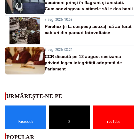
ucraineni prinși în flagrant și arestați.
Cum convingeau victimele să le dea banii
7 aug. 2026, 10:58
Percheziții la suspecți acuzați că au furat
cabluri din parcuri fotovoltaice
7 aug. 2026, 08:21
CCR discută pe 12 august sesizarea
privind legea integrității adoptată de
Parlament
URMĂREȘTE-NE PE
Facebook
X
YouTube
POPULAR