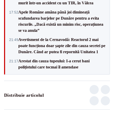
murit într-un accident cu un TIR, în Vâlcea
Apele Române amâna până joi dimineață
17:52
scufundarea barjelor pe Dunăre pentru a evita
riscurile. „Dacă există un minim risc, operațiunea
se va anula”
Avertisment de la Cernavodă: Reactorul 2 mai
21:49
poate funcționa doar șapte zile din cauza secetei pe
Dunăre. Când ar putea fi repornită Unitatea 1
Arestat din cauza tupeului: I-a cerut bani
21:17
polițistului care tocmai îl amendase
Distribuie articolul