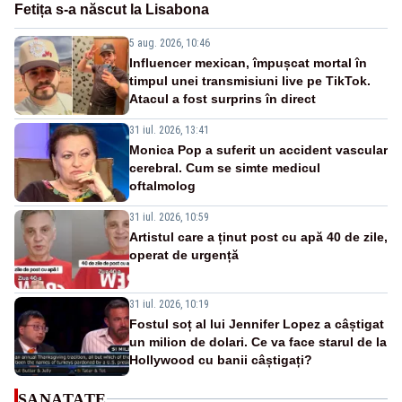
Fetița s-a născut la Lisabona
5 aug. 2026, 10:46
Influencer mexican, împușcat mortal în
timpul unei transmisiuni live pe TikTok.
Atacul a fost surprins în direct
31 iul. 2026, 13:41
Monica Pop a suferit un accident vascular
cerebral. Cum se simte medicul
oftalmolog
31 iul. 2026, 10:59
Artistul care a ținut post cu apă 40 de zile,
operat de urgență
31 iul. 2026, 10:19
Fostul soț al lui Jennifer Lopez a câștigat
un milion de dolari. Ce va face starul de la
Hollywood cu banii câștigați?
SANATATE