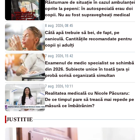
Răsturnare de situație în cazul ambulanței
oprite la pepeni: în autospecială erau doi
copii. Nu au fost supravegheați medical
8 aug. 2026, 08:45
Câtă apă trebuie să bei, de fapt, pe
caniculă. Cantitățile recomandate pentru
copii și adulți
7 aug. 2026, 15:42
Examenul de medic specialist se schimbă
din 2026. Subiecte unice în toată țara și
probă scrisă organizată simultan
7 aug. 2026, 10:11
Realitatea medicală cu Nicole Păcuraru:
De ce timpul pare să treacă mai repede pe
măsură ce îmbătrânim?
JUSTITIE