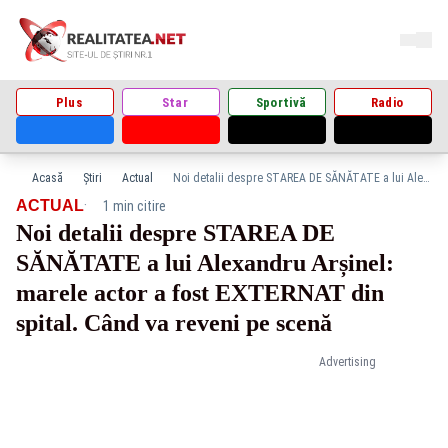
Plus
Star
Sportivă
Radio
Acasă
Știri
Actual
Noi detalii despre STAREA DE SĂNĂTATE a lui Alexandru Arșinel: marele actor a fost EXTERNAT din spital. Când va reveni pe scenă
·
ACTUAL
1 min citire
Noi detalii despre STAREA DE
SĂNĂTATE a lui Alexandru Arșinel:
marele actor a fost EXTERNAT din
spital. Când va reveni pe scenă
Advertising