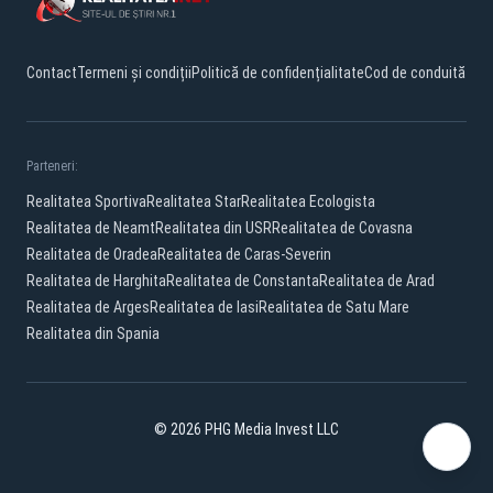
Contact
Termeni și condiții
Politică de confidențialitate
Cod de conduită
Parteneri:
Realitatea Sportiva
Realitatea Star
Realitatea Ecologista
Realitatea de Neamt
Realitatea din USR
Realitatea de Covasna
Realitatea de Oradea
Realitatea de Caras-Severin
Realitatea de Harghita
Realitatea de Constanta
Realitatea de Arad
Realitatea de Arges
Realitatea de Iasi
Realitatea de Satu Mare
Realitatea din Spania
© 2026 PHG Media Invest LLC
Facebook
YouTube
X
TikTok