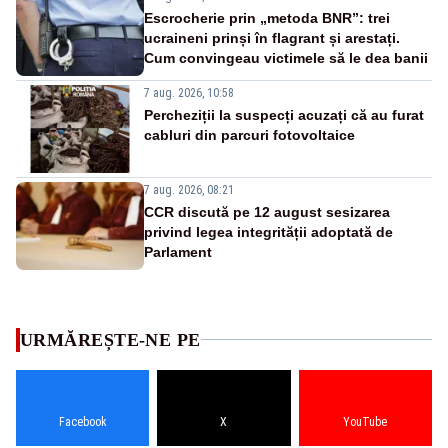
Escrocherie prin „metoda BNR”: trei
ucraineni prinși în flagrant și arestați.
Cum convingeau victimele să le dea banii
7 aug. 2026, 10:58
Percheziții la suspecți acuzați că au furat
cabluri din parcuri fotovoltaice
7 aug. 2026, 08:21
CCR discută pe 12 august sesizarea
privind legea integrității adoptată de
Parlament
URMĂREȘTE-NE PE
Facebook
X
YouTube