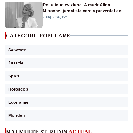
Doliu în televiziune. A murit Alina
Mitrache, jurnalista care a prezentat ani la
rând știrile pentru dobrogeni
2 aug. 2026, 15:53
CATEGORII POPULARE
Sanatate
Justitie
Sport
Horoscop
Economie
Monden
MAI MULTE ȘTIRI DIN
ACTUAL