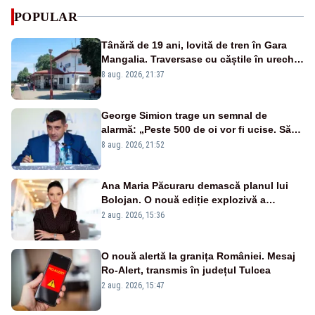
POPULAR
Tânără de 19 ani, lovită de tren în Gara
Mangalia. Traversase cu căștile în urechi
liniile printr-un loc nepermis
8 aug. 2026, 21:37
George Simion trage un semnal de
alarmă: „Peste 500 de oi vor fi ucise. Să
vedem dacă ciobanii vor fi despăgubiți”
8 aug. 2026, 21:52
Ana Maria Păcuraru demască planul lui
Bolojan. O nouă ediție explozivă a
emisiunii „Miza Zilei” la Realitatea PLUS
2 aug. 2026, 15:36
O nouă alertă la granița României. Mesaj
Ro-Alert, transmis în județul Tulcea
2 aug. 2026, 15:47