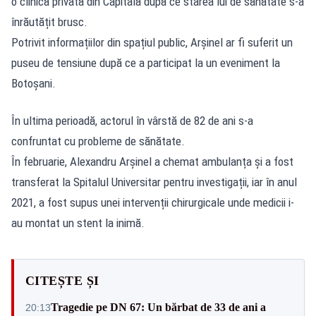
o clinică privată din Capitală după ce starea lui de sănătate s-a
înrăutățit brusc.
Potrivit informațiilor din spațiul public, Arșinel ar fi suferit un
puseu de tensiune după ce a participat la un eveniment la
Botoșani.
În ultima perioadă, actorul în vârstă de 82 de ani s-a
confruntat cu probleme de sănătate.
În februarie, Alexandru Arșinel a chemat ambulanța și a fost
transferat la Spitalul Universitar pentru investigații, iar în anul
2021, a fost supus unei intervenții chirurgicale unde medicii i-
au montat un stent la inimă.
CITEȘTE ȘI
Tragedie pe DN 67: Un bărbat de 33 de ani a
20:13