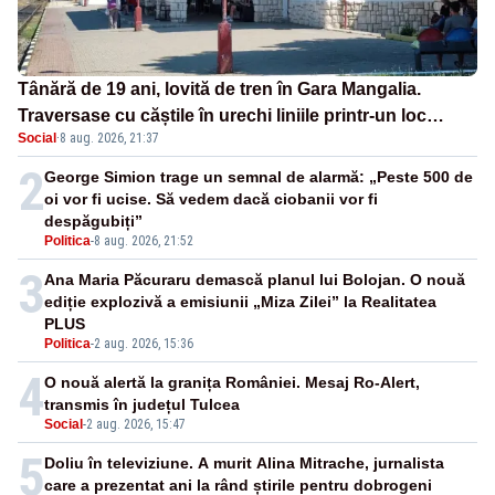
Tânără de 19 ani, lovită de tren în Gara Mangalia.
Traversase cu căștile în urechi liniile printr-un loc
Social
·
8 aug. 2026, 21:37
nepermis
2
George Simion trage un semnal de alarmă: „Peste 500 de
oi vor fi ucise. Să vedem dacă ciobanii vor fi
despăgubiți”
Politica
-
8 aug. 2026, 21:52
3
Ana Maria Păcuraru demască planul lui Bolojan. O nouă
ediție explozivă a emisiunii „Miza Zilei” la Realitatea
PLUS
Politica
-
2 aug. 2026, 15:36
4
O nouă alertă la granița României. Mesaj Ro-Alert,
transmis în județul Tulcea
Social
-
2 aug. 2026, 15:47
5
Doliu în televiziune. A murit Alina Mitrache, jurnalista
care a prezentat ani la rând știrile pentru dobrogeni