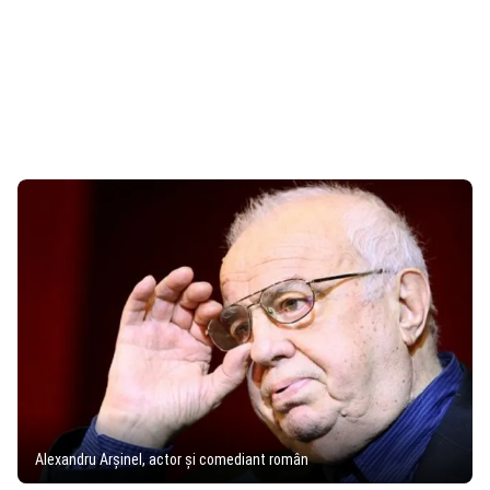
Alexandru Arșinel, actor și comediant român