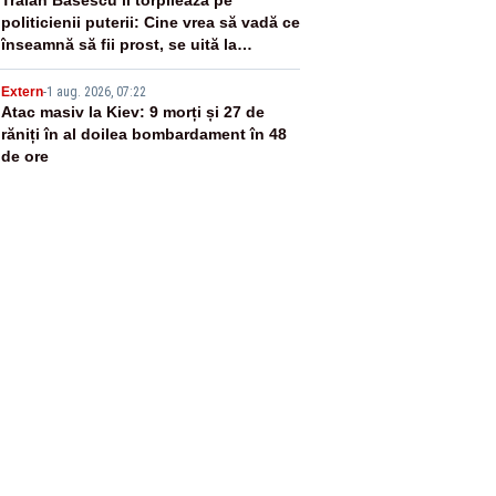
4
politicienii puterii: Cine vrea să vadă ce
înseamnă să fii prost, se uită la
România
5
Extern
-
1 aug. 2026, 07:22
Atac masiv la Kiev: 9 morți și 27 de
răniți în al doilea bombardament în 48
de ore