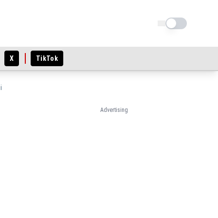
Schimba tema
X
TikTok
i
Advertising