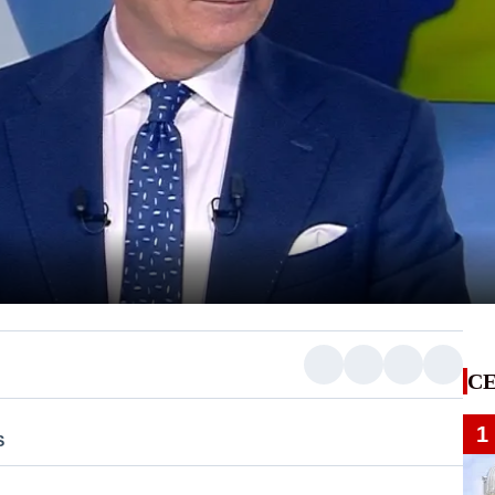
CE
1
S