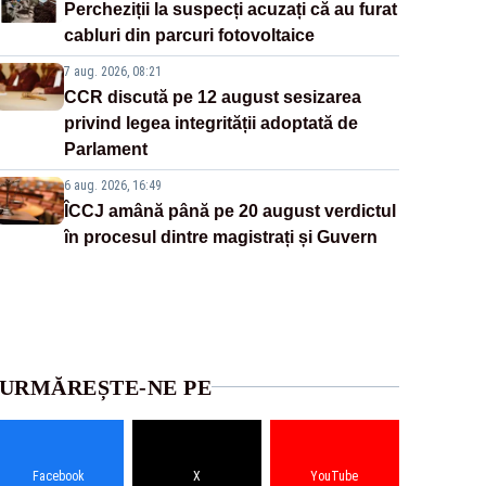
Percheziții la suspecți acuzați că au furat
cabluri din parcuri fotovoltaice
7 aug. 2026, 08:21
CCR discută pe 12 august sesizarea
privind legea integrității adoptată de
Parlament
6 aug. 2026, 16:49
ÎCCJ amână până pe 20 august verdictul
în procesul dintre magistrați și Guvern
URMĂREȘTE-NE PE
Facebook
X
YouTube