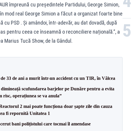
AUR împreună cu președintele Partidului, George Simion,
în mod real George Simion a făcut a organizat foarte bine
 cu PSD . Și amândoi, într-adevăr, au dat dovadă, după
pas pentru ceea ce înseamnă o reconciliere națională.”, a
a Marius Tucă Show, de la Gândul.
e 33 de ani a murit într-un accident cu un TIR, în Vâlcea
imineață scufundarea barjelor pe Dunăre pentru a evita
m risc, operațiunea se va anula”
eactorul 2 mai poate funcționa doar șapte zile din cauza
ea fi repornită Unitatea 1
 cerut bani polițistului care tocmai îl amendase