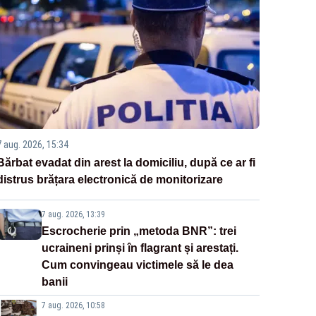
7 aug. 2026, 15:34
Bărbat evadat din arest la domiciliu, după ce ar fi
distrus brățara electronică de monitorizare
7 aug. 2026, 13:39
Escrocherie prin „metoda BNR”: trei
ucraineni prinși în flagrant și arestați.
Cum convingeau victimele să le dea
banii
7 aug. 2026, 10:58