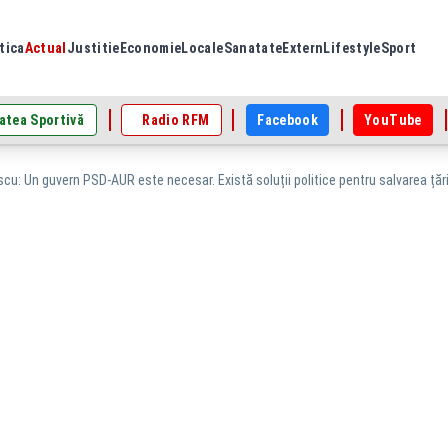
tica
Actual
Justitie
Economie
Locale
Sanatate
Extern
Lifestyle
Sport
atea Sportivă
Radio RFM
Facebook
YouTube
cu: Un guvern PSD-AUR este necesar. Există soluții politice pentru salvarea țări