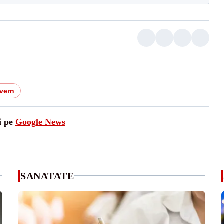
vern
i pe
Google News
SANATATE