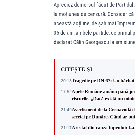
Apreciez demersul făcut de Partidul 
la moțiunea de cenzură. Consider că 
această acțiune, de șah mat împreună
35 de ani, ambele partide, de primul 
declarat Călin Georgescu la emisiune
CITEȘTE ȘI
Tragedie pe DN 67: Un bărbat d
20:13
Apele Române amâna până joi d
17:52
riscurile. „Dacă există un mini
Avertisment de la Cernavodă: R
21:49
secetei pe Dunăre. Când ar put
Arestat din cauza tupeului: I-a
21:17