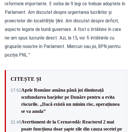
reformele importante. E vorba de 9 legi ce trebuie adoptate în
Parlament. Am discutat despre urgentarea lucrărilor și
proiectelor din localitățile țării. Am discutat despre deficit,
aspecte legate de bună guvernare. A fost o întâlnire în care
ne-am spus lucrurile direct. Azi, la 15, vor fi întâlnirile cu
grupurile noastre în Parlament. Miercuri sau joi, BPN pentru
poziția PNL.”
CITEȘTE ȘI
Apele Române amâna până joi dimineață
17:52
scufundarea barjelor pe Dunăre pentru a evita
riscurile. „Dacă există un minim risc, operațiunea
se va anula”
Avertisment de la Cernavodă: Reactorul 2 mai
21:49
poate funcționa doar șapte zile din cauza secetei pe