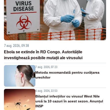
7 aug. 2026, 09:38
Ebola se extinde în RD Congo. Autoritățile
investighează posibile mutații ale virusului
7 aug. 2026, 07:23
Metoda recomandată pentru curățarea
urechilor
6 aug. 2026, 22:53
Bilanțul infecțiilor cu virusul West Nile
urcă la 10 cazuri în acest sezon. Anunțul
INSP