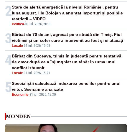
2
Stare de alertă energetică la nivelul României, pentru
luna august. Ilie Bolojan a anunțat importuri și posibile
restricții – VIDEO
Politica
-
31 iul. 2026, 20:30
3
Bărbat de 70 de ani, agresat pe o stradă din Timiș. Fiul
victimei și un șofer care a intervenit au fost și ei atacați
Locale
-
31 iul. 2026, 15:08
4
Bărbat din Suceava, trimis în judecată pentru tentativă
de omor după ce a înjunghiat un tânăr în urma unui
conflict izbucnit
Locale
-
31 iul. 2026, 15:21
5
Specialiștii calculează indexarea pensiilor pentru anul
viitor. Scenariile analizate
Economie
-
31 iul. 2026, 15:30
MONDEN