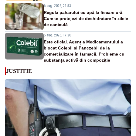
6 aug. 2026, 21:53
Regula paharului cu apă la fiecare oră.
Cum te protejezi de deshidratare în zilele
de caniculă
6 aug. 2026, 17:20
Este oficial. Agenția Medicamentului a
blocat Colebil și Panczebil de la
comercializare în farmacii. Probleme cu
substanța activă din compoziție
JUSTITIE