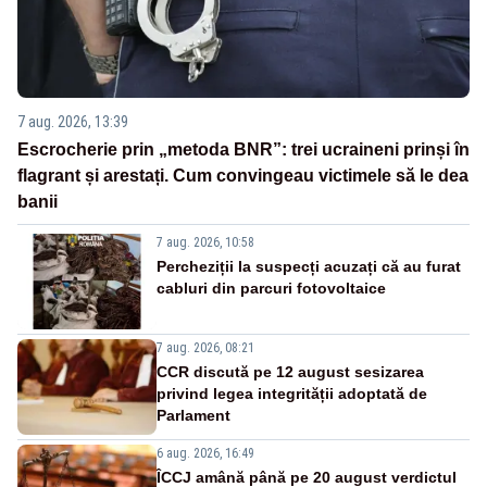
7 aug. 2026, 13:39
Escrocherie prin „metoda BNR”: trei ucraineni prinși în
flagrant și arestați. Cum convingeau victimele să le dea
banii
7 aug. 2026, 10:58
Percheziții la suspecți acuzați că au furat
cabluri din parcuri fotovoltaice
7 aug. 2026, 08:21
CCR discută pe 12 august sesizarea
privind legea integrității adoptată de
Parlament
6 aug. 2026, 16:49
ÎCCJ amână până pe 20 august verdictul