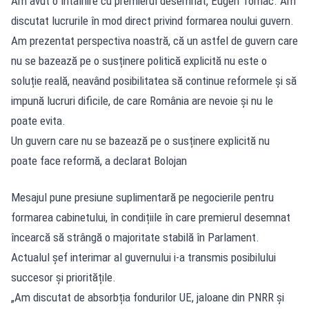
Am avut o întâlnire cu premierul desemnat, Eugen Tomac. Am
discutat lucrurile în mod direct privind formarea noului guvern.
Am prezentat perspectiva noastră, că un astfel de guvern care
nu se bazează pe o susținere politică explicită nu este o
soluție reală, neavând posibilitatea să continue reformele și să
impună lucruri dificile, de care România are nevoie și nu le
poate evita.
Un guvern care nu se bazează pe o susținere explicită nu
poate face reformă, a declarat Bolojan
Mesajul pune presiune suplimentară pe negocierile pentru
formarea cabinetului, în condițiile în care premierul desemnat
încearcă să strângă o majoritate stabilă în Parlament.
Actualul șef interimar al guvernului i-a transmis posibilului
succesor și prioritățile.
„Am discutat de absorbția fondurilor UE, jaloane din PNRR și