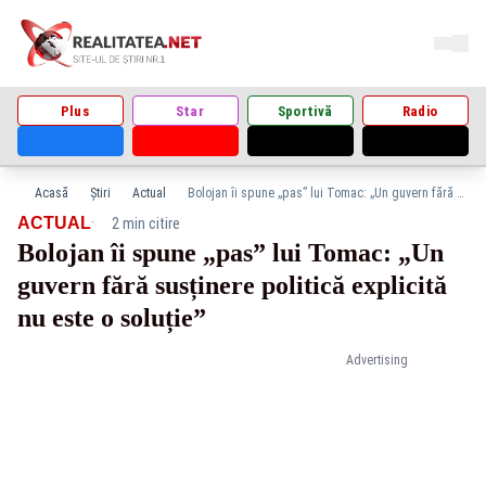
Plus
Star
Sportivă
Radio
Acasă
Știri
Actual
Bolojan îi spune „pas” lui Tomac: „Un guvern fără susținere politică explicită nu este o soluție”
·
ACTUAL
2 min citire
Bolojan îi spune „pas” lui Tomac: „Un
guvern fără susținere politică explicită
nu este o soluție”
Advertising