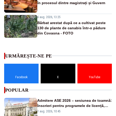
în procesul dintre magistrați și Guvern
6 aug. 2026, 13:25
Bărbat arestat după ce a cultivat peste
130 de plante de canabis într-o pădure
din Covasna - FOTO
URMĂREȘTE-NE PE
Facebook
X
YouTube
POPULAR
Admitere ASE 2026 – sesiunea de toamnă:
înscrieri pentru programele de licență,
masterat și doctorat
1 aug. 2026, 10:45