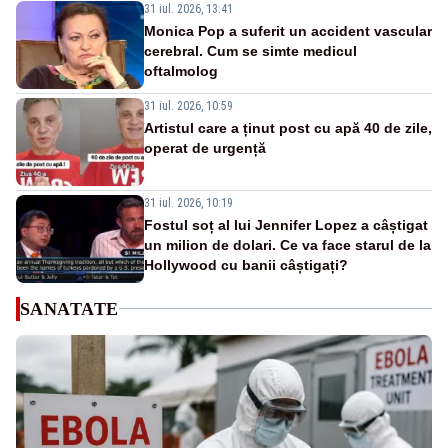
31 iul. 2026, 13:41
Monica Pop a suferit un accident vascular
cerebral. Cum se simte medicul
oftalmolog
31 iul. 2026, 10:59
Artistul care a ținut post cu apă 40 de zile,
operat de urgență
31 iul. 2026, 10:19
Fostul soț al lui Jennifer Lopez a câștigat
un milion de dolari. Ce va face starul de la
Hollywood cu banii câștigați?
SANATATE