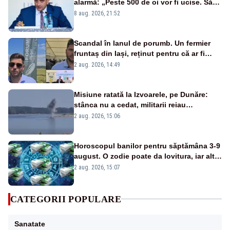
alarmă: „Peste 500 de oi vor fi ucise. Să
vedem dacă ciobanii vor fi despăgubiți”
8 aug. 2026, 21:52
Scandal în lanul de porumb. Un fermier
fruntaș din Iași, reținut pentru că ar fi
bătut un bărbat prins la furat
2 aug. 2026, 14:49
Misiune ratată la Izvoarele, pe Dunăre:
stânca nu a cedat, militarii reiau
detonările luni – VIDEO
2 aug. 2026, 15:06
Horoscopul banilor pentru săptămâna 3-9
august. O zodie poate da lovitura, iar alta
riscă să piardă bani dintr-o decizie pripită
2 aug. 2026, 15:07
CATEGORII POPULARE
Sanatate