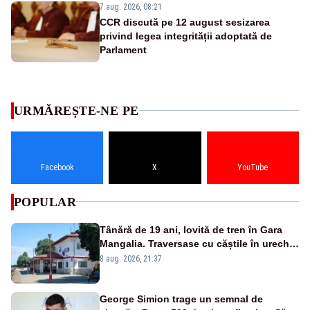
7 aug. 2026, 08:21
CCR discută pe 12 august sesizarea
privind legea integrității adoptată de
Parlament
URMĂREȘTE-NE PE
Facebook
X
YouTube
POPULAR
Tânără de 19 ani, lovită de tren în Gara
Mangalia. Traversase cu căștile în urechi
liniile printr-un loc nepermis
8 aug. 2026, 21:37
George Simion trage un semnal de