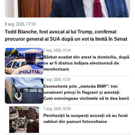
8 aug. 2026, 17:10
Todd Blanche, fost avocat al lui Trump, confirmat
procuror general al SUA după un vot la limită în Senat
7 aug. 2026, 15:34
Bărbat evadat din arest la domiciliu, după
ce ar fi distrus brățara electronică de
monitorizare
7 aug. 2026, 13:39
Escrocherie prin „metoda BNR”: trei
ucraineni prinși în flagrant și arestați.
Cum convingeau victimele să le dea banii
7 aug. 2026, 10:58
Percheziții la suspecți acuzați că au furat
cabluri din parcuri fotovoltaice