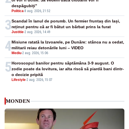
oi vor fi ucise. Să vedem dacă ciobanii vor fi
despăgubiți”
Politica
-
8 aug. 2026, 21:52
3
Scandal în lanul de porumb. Un fermier fruntaș din Iași,
reținut pentru că ar fi bătut un bărbat prins la furat
Justitie
-
2 aug. 2026, 14:49
4
Misiune ratată la Izvoarele, pe Dunăre: stânca nu a cedat,
militarii reiau detonările luni – VIDEO
Mediu
-
2 aug. 2026, 15:06
5
Horoscopul banilor pentru săptămâna 3-9 august. O
zodie poate da lovitura, iar alta riscă să piardă bani dintr-
o decizie pripită
Lifestyle
-
2 aug. 2026, 15:07
MONDEN