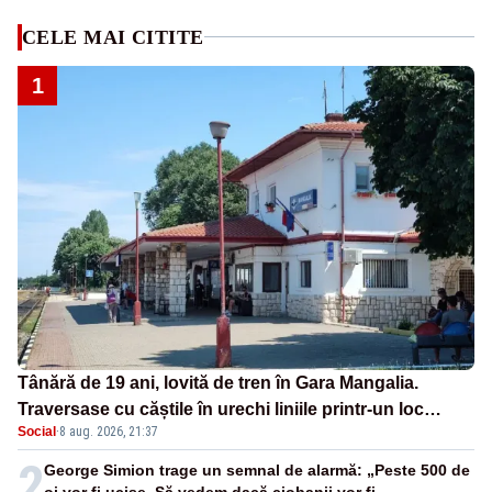
CELE MAI CITITE
1
Tânără de 19 ani, lovită de tren în Gara Mangalia.
Traversase cu căștile în urechi liniile printr-un loc
Social
·
8 aug. 2026, 21:37
nepermis
2
George Simion trage un semnal de alarmă: „Peste 500 de