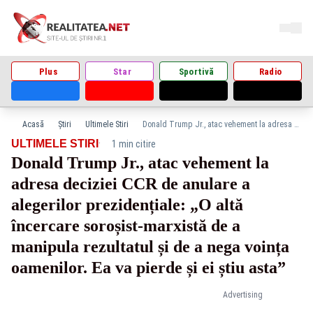
Plus
Star
Sportivă
Radio
Acasă
Știri
Ultimele Stiri
Donald Trump Jr., atac vehement la adresa deciziei CCR de anulare a alegerilor prezidențiale: „O altă încercare soroșist-marxistă de a manipula rezultatul și de a nega voința oamenilor. Ea va pierde și ei știu asta”
·
ULTIMELE STIRI
1 min citire
Donald Trump Jr., atac vehement la
adresa deciziei CCR de anulare a
alegerilor prezidențiale: „O altă
încercare soroșist-marxistă de a
manipula rezultatul și de a nega voința
oamenilor. Ea va pierde și ei știu asta”
Advertising