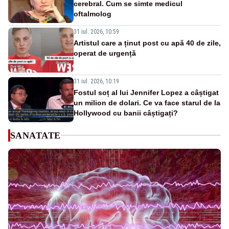
cerebral. Cum se simte medicul
oftalmolog
31 iul. 2026, 10:59
Artistul care a ținut post cu apă 40 de zile,
operat de urgență
31 iul. 2026, 10:19
Fostul soț al lui Jennifer Lopez a câștigat
un milion de dolari. Ce va face starul de la
Hollywood cu banii câștigați?
SANATATE