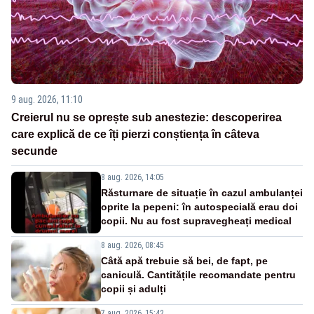
9 aug. 2026, 11:10
Creierul nu se oprește sub anestezie: descoperirea
care explică de ce îți pierzi conștiența în câteva
secunde
8 aug. 2026, 14:05
Răsturnare de situație în cazul ambulanței
oprite la pepeni: în autospecială erau doi
copii. Nu au fost supravegheați medical
8 aug. 2026, 08:45
Câtă apă trebuie să bei, de fapt, pe
caniculă. Cantitățile recomandate pentru
copii și adulți
7 aug. 2026, 15:42