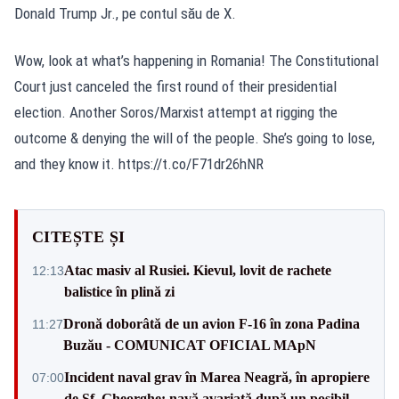
Donald Trump Jr., pe contul său de X.
Wow, look at what’s happening in Romania! The Constitutional
Court just canceled the first round of their presidential
election. Another Soros/Marxist attempt at rigging the
outcome & denying the will of the people. She’s going to lose,
and they know it. https://t.co/F71dr26hNR
CITEȘTE ȘI
Atac masiv al Rusiei. Kievul, lovit de rachete
12:13
balistice în plină zi
Dronă doborâtă de un avion F‑16 în zona Padina
11:27
Buzău - COMUNICAT OFICIAL MApN
Incident naval grav în Marea Neagră, în apropiere
07:00
de Sf. Gheorghe: navă avariată după un posibil