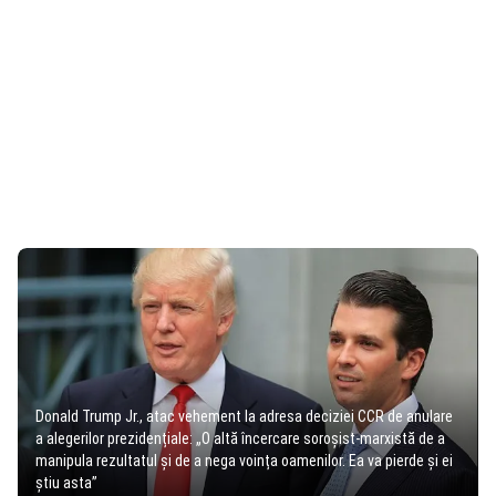
Donald Trump Jr., atac vehement la adresa deciziei CCR de anulare
a alegerilor prezidențiale: „O altă încercare soroșist-marxistă de a
manipula rezultatul și de a nega voința oamenilor. Ea va pierde și ei
știu asta”