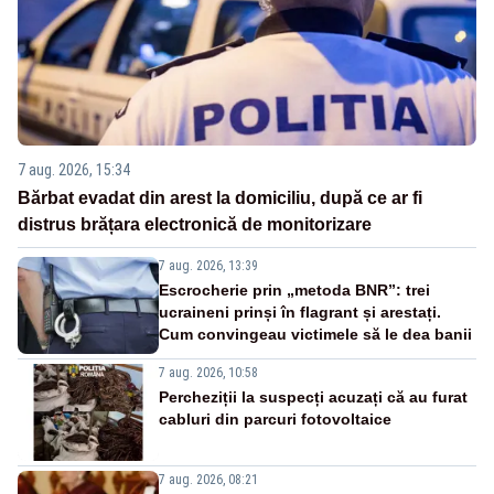
7 aug. 2026, 15:34
Bărbat evadat din arest la domiciliu, după ce ar fi
distrus brățara electronică de monitorizare
7 aug. 2026, 13:39
Escrocherie prin „metoda BNR”: trei
ucraineni prinși în flagrant și arestați.
Cum convingeau victimele să le dea banii
7 aug. 2026, 10:58
Percheziții la suspecți acuzați că au furat
cabluri din parcuri fotovoltaice
7 aug. 2026, 08:21