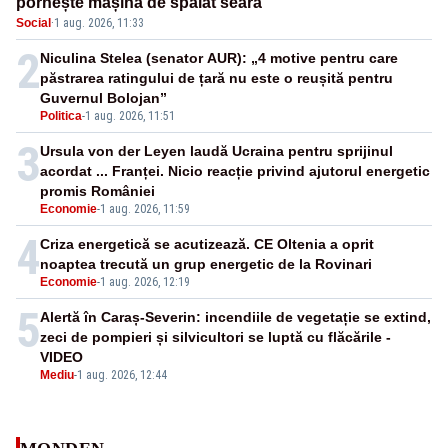
pornește mașina de spălat seara
Social
·
1 aug. 2026, 11:33
2
Niculina Stelea (senator AUR): „4 motive pentru care
păstrarea ratingului de țară nu este o reușită pentru
Guvernul Bolojan”
Politica
-
1 aug. 2026, 11:51
3
Ursula von der Leyen laudă Ucraina pentru sprijinul
acordat ... Franței. Nicio reacție privind ajutorul energetic
promis României
Economie
-
1 aug. 2026, 11:59
4
Criza energetică se acutizează. CE Oltenia a oprit
noaptea trecută un grup energetic de la Rovinari
Economie
-
1 aug. 2026, 12:19
5
Alertă în Caraș-Severin: incendiile de vegetație se extind,
zeci de pompieri și silvicultori se luptă cu flăcările -
VIDEO
Mediu
-
1 aug. 2026, 12:44