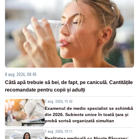
8 aug. 2026, 08:45
Câtă apă trebuie să bei, de fapt, pe caniculă. Cantitățile
recomandate pentru copii și adulți
7 aug. 2026, 15:42
Examenul de medic specialist se schimbă
din 2026. Subiecte unice în toată țara și
probă scrisă organizată simultan
7 aug. 2026, 10:11
Realitatea medicală cu Nicole Păcuraru: