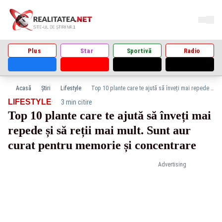
Plus
Star
Sportivă
Radio
Acasă
Știri
Lifestyle
Top 10 plante care te ajută să înveți mai repede și să reții mai mult. Sunt aur curat pentru memorie și concentrare
·
LIFESTYLE
3 min citire
Top 10 plante care te ajută să înveți mai
repede și să reții mai mult. Sunt aur
curat pentru memorie și concentrare
Advertising