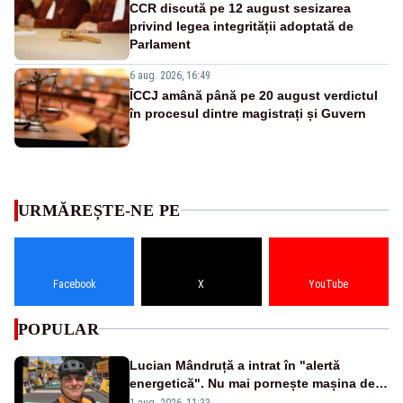
CCR discută pe 12 august sesizarea
privind legea integrității adoptată de
Parlament
6 aug. 2026, 16:49
ÎCCJ amână până pe 20 august verdictul
în procesul dintre magistrați și Guvern
URMĂREȘTE-NE PE
Facebook
X
YouTube
POPULAR
Lucian Mândruță a intrat în "alertă
energetică". Nu mai pornește mașina de
spălat seara
1 aug. 2026, 11:33