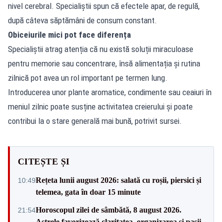
nivel cerebral. Specialiștii spun că efectele apar, de regulă,
după câteva săptămâni de consum constant.
Obiceiurile mici pot face diferența
Specialiștii atrag atenția că nu există soluții miraculoase
pentru memorie sau concentrare, însă alimentația și rutina
zilnică pot avea un rol important pe termen lung.
Introducerea unor plante aromatice, condimente sau ceaiuri în
meniul zilnic poate susține activitatea creierului și poate
contribui la o stare generală mai bună,
potrivit sursei
.
CITEȘTE ȘI
Rețeta lunii august 2026: salată cu roșii, piersici și
10:49
telemea, gata în doar 15 minute
Horoscopul zilei de sâmbătă, 8 august 2026.
21:54
Astrele favorizează claritatea, organizarea și pașii