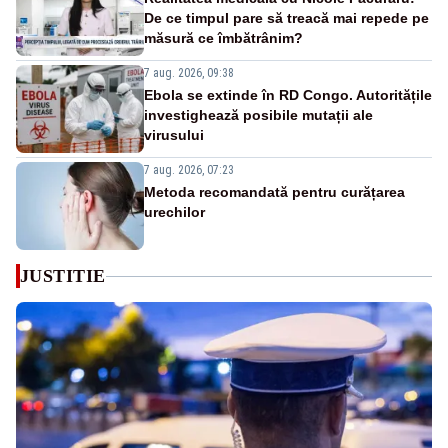
De ce timpul pare să treacă mai repede pe
măsură ce îmbătrânim?
7 aug. 2026, 09:38
Ebola se extinde în RD Congo. Autoritățile
investighează posibile mutații ale
virusului
7 aug. 2026, 07:23
Metoda recomandată pentru curățarea
urechilor
JUSTITIE