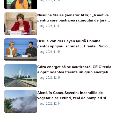
Niculina Stelea (senator AUR): „4 motive
pentru care păstrarea ratingului de țară
nu este o reușită pentru Guvernul
1 aug. 2026, 11:51
Bolojan”
Ursula von der Leyen laudă Ucraina
pentru sprijinul acordat ... Franței. Nicio
reacție privind ajutorul energetic promis
1 aug. 2026, 11:59
României
Criza energetică se acutizează. CE Oltenia
a oprit noaptea trecută un grup energetic
de la Rovinari
1 aug. 2026, 12:19
Alertă în Caraș-Severin: incendiile de
vegetație se extind, zeci de pompieri și
silvicultori se luptă cu flăcările - VIDEO
1 aug. 2026, 12:44