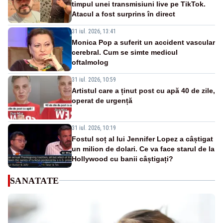
timpul unei transmisiuni live pe TikTok.
Atacul a fost surprins în direct
31 iul. 2026, 13:41
Monica Pop a suferit un accident vascular
cerebral. Cum se simte medicul
oftalmolog
31 iul. 2026, 10:59
Artistul care a ținut post cu apă 40 de zile,
operat de urgență
31 iul. 2026, 10:19
Fostul soț al lui Jennifer Lopez a câștigat
un milion de dolari. Ce va face starul de la
Hollywood cu banii câștigați?
SANATATE