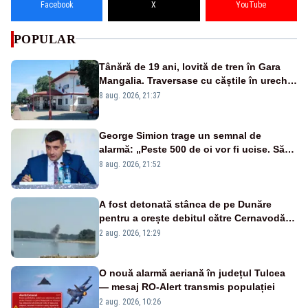
Facebook
X
YouTube
POPULAR
Tânără de 19 ani, lovită de tren în Gara
Mangalia. Traversase cu căștile în urechi
liniile printr-un loc nepermis
8 aug. 2026, 21:37
George Simion trage un semnal de
alarmă: „Peste 500 de oi vor fi ucise. Să
vedem dacă ciobanii vor fi despăgubiți”
8 aug. 2026, 21:52
A fost detonată stânca de pe Dunăre
pentru a crește debitul către Cernavodă –
VIDEO
2 aug. 2026, 12:29
O nouă alarmă aeriană în județul Tulcea
— mesaj RO-Alert transmis populației
2 aug. 2026, 10:26