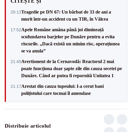
CITEȘTE ȘI
Tragedie pe DN 67: Un bărbat de 33 de ani a
20:13
murit într-un accident cu un TIR, în Vâlcea
Apele Române amâna până joi dimineață
17:52
scufundarea barjelor pe Dunăre pentru a evita
riscurile. „Dacă există un minim risc, operațiunea
se va anula”
Avertisment de la Cernavodă: Reactorul 2 mai
21:49
poate funcționa doar șapte zile din cauza secetei pe
Dunăre. Când ar putea fi repornită Unitatea 1
Arestat din cauza tupeului: I-a cerut bani
21:17
polițistului care tocmai îl amendase
Distribuie articolul