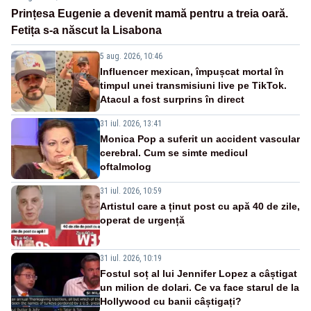
Prințesa Eugenie a devenit mamă pentru a treia oară.
Fetița s-a născut la Lisabona
5 aug. 2026, 10:46
Influencer mexican, împușcat mortal în
timpul unei transmisiuni live pe TikTok.
Atacul a fost surprins în direct
31 iul. 2026, 13:41
Monica Pop a suferit un accident vascular
cerebral. Cum se simte medicul
oftalmolog
31 iul. 2026, 10:59
Artistul care a ținut post cu apă 40 de zile,
operat de urgență
31 iul. 2026, 10:19
Fostul soț al lui Jennifer Lopez a câștigat
un milion de dolari. Ce va face starul de la
Hollywood cu banii câștigați?