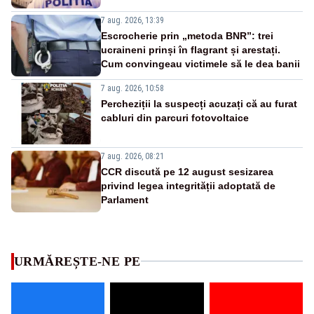
7 aug. 2026, 13:39
Escrocherie prin „metoda BNR”: trei
ucraineni prinși în flagrant și arestați.
Cum convingeau victimele să le dea banii
7 aug. 2026, 10:58
Percheziții la suspecți acuzați că au furat
cabluri din parcuri fotovoltaice
7 aug. 2026, 08:21
CCR discută pe 12 august sesizarea
privind legea integrității adoptată de
Parlament
URMĂREȘTE-NE PE