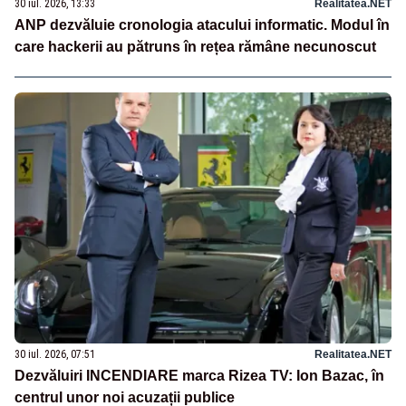
30 iul. 2026, 13:33
Realitatea.NET
ANP dezvăluie cronologia atacului informatic. Modul în
care hackerii au pătruns în rețea rămâne necunoscut
30 iul. 2026, 07:51
Realitatea.NET
Dezvăluiri INCENDIARE marca Rizea TV: Ion Bazac, în
centrul unor noi acuzații publice