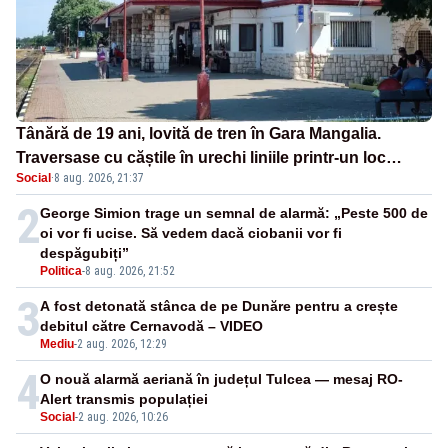
Tânără de 19 ani, lovită de tren în Gara Mangalia.
Traversase cu căștile în urechi liniile printr-un loc
Social
·
8 aug. 2026, 21:37
nepermis
2
George Simion trage un semnal de alarmă: „Peste 500 de
oi vor fi ucise. Să vedem dacă ciobanii vor fi
despăgubiți”
Politica
-
8 aug. 2026, 21:52
3
A fost detonată stânca de pe Dunăre pentru a crește
debitul către Cernavodă – VIDEO
Mediu
-
2 aug. 2026, 12:29
4
O nouă alarmă aeriană în județul Tulcea — mesaj RO-
Alert transmis populației
Social
-
2 aug. 2026, 10:26