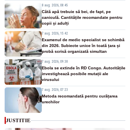
8 aug. 2026, 08:45
Câtă apă trebuie să bei, de fapt, pe
caniculă. Cantitățile recomandate pentru
copii și adulți
7 aug. 2026, 15:42
Examenul de medic specialist se schimbă
din 2026. Subiecte unice în toată țara și
probă scrisă organizată simultan
7 aug. 2026, 09:38
Ebola se extinde în RD Congo. Autoritățile
investighează posibile mutații ale
virusului
7 aug. 2026, 07:23
Metoda recomandată pentru curățarea
urechilor
JUSTITIE