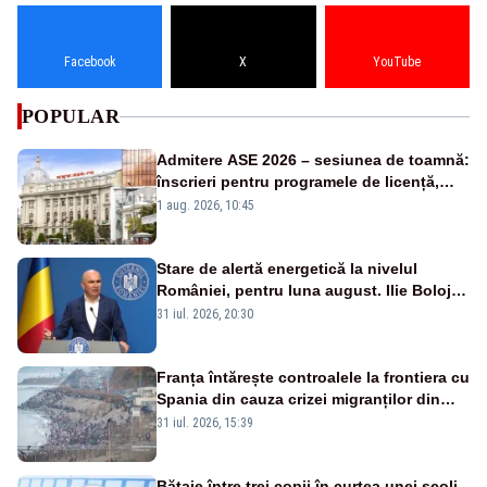
Facebook
X
YouTube
POPULAR
Admitere ASE 2026 – sesiunea de toamnă:
înscrieri pentru programele de licență,
masterat și doctorat
1 aug. 2026, 10:45
Stare de alertă energetică la nivelul
României, pentru luna august. Ilie Bolojan
a anunțat importuri și posibile restricții –
31 iul. 2026, 20:30
VIDEO
Franța întărește controalele la frontiera cu
Spania din cauza crizei migranților din
Ceuta
31 iul. 2026, 15:39
Bătaie între trei copii în curtea unei școli