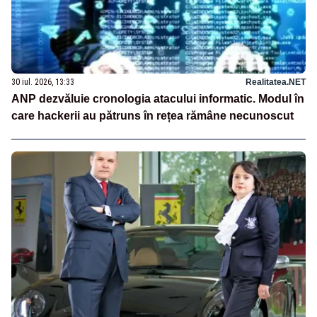
30 iul. 2026, 13:33
Realitatea.NET
ANP dezvăluie cronologia atacului informatic. Modul în
care hackerii au pătruns în rețea rămâne necunoscut