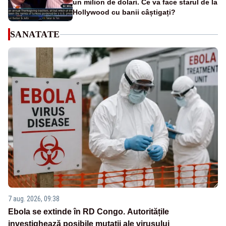
un milion de dolari. Ce va face starul de la
Hollywood cu banii câștigați?
SANATATE
7 aug. 2026, 09:38
Ebola se extinde în RD Congo. Autoritățile
investighează posibile mutații ale virusului