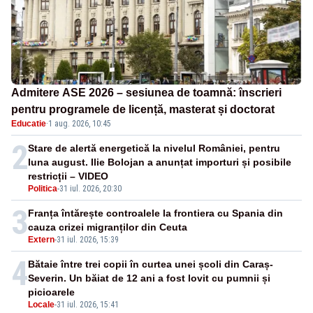
Admitere ASE 2026 – sesiunea de toamnă: înscrieri
pentru programele de licență, masterat și doctorat
Educatie
·
1 aug. 2026, 10:45
2
Stare de alertă energetică la nivelul României, pentru
luna august. Ilie Bolojan a anunțat importuri și posibile
restricții – VIDEO
Politica
-
31 iul. 2026, 20:30
3
Franța întărește controalele la frontiera cu Spania din
cauza crizei migranților din Ceuta
Extern
-
31 iul. 2026, 15:39
4
Bătaie între trei copii în curtea unei școli din Caraș-
Severin. Un băiat de 12 ani a fost lovit cu pumnii și
picioarele
Locale
-
31 iul. 2026, 15:41