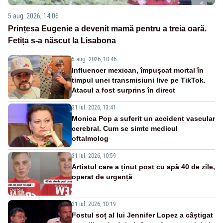
5 aug. 2026, 14:06
Prințesa Eugenie a devenit mamă pentru a treia oară.
Fetița s-a născut la Lisabona
5 aug. 2026, 10:46
Influencer mexican, împușcat mortal în
timpul unei transmisiuni live pe TikTok.
Atacul a fost surprins în direct
31 iul. 2026, 13:41
Monica Pop a suferit un accident vascular
cerebral. Cum se simte medicul
oftalmolog
31 iul. 2026, 10:59
Artistul care a ținut post cu apă 40 de zile,
operat de urgență
31 iul. 2026, 10:19
Fostul soț al lui Jennifer Lopez a câștigat