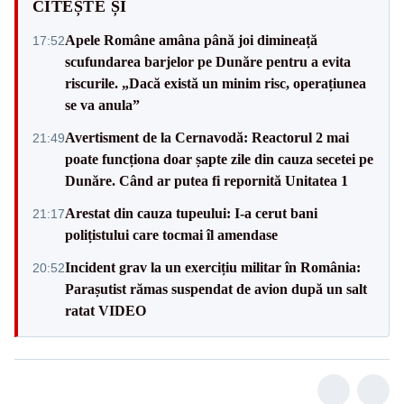
CITEȘTE ȘI
Apele Române amâna până joi dimineață
17:52
scufundarea barjelor pe Dunăre pentru a evita
riscurile. „Dacă există un minim risc, operațiunea
se va anula”
Avertisment de la Cernavodă: Reactorul 2 mai
21:49
poate funcționa doar șapte zile din cauza secetei pe
Dunăre. Când ar putea fi repornită Unitatea 1
Arestat din cauza tupeului: I-a cerut bani
21:17
polițistului care tocmai îl amendase
Incident grav la un exercițiu militar în România:
20:52
Parașutist rămas suspendat de avion după un salt
ratat VIDEO