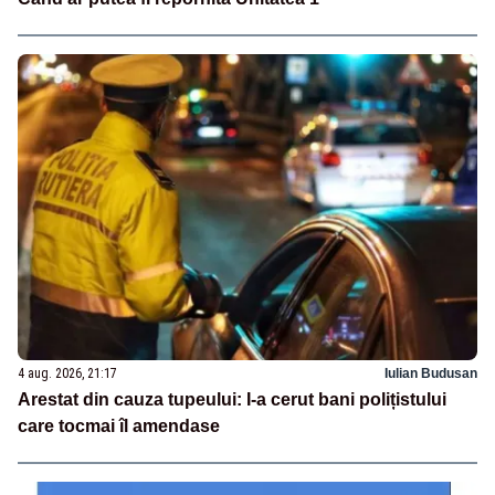
4 aug. 2026, 21:17
Iulian Budusan
Arestat din cauza tupeului: I-a cerut bani polițistului
care tocmai îl amendase