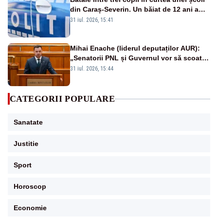
din Caraș-Severin. Un băiat de 12 ani a
fost lovit cu pumnii și picioarele
31 iul. 2026, 15:41
Mihai Enache (liderul deputaților AUR):
„Senatorii PNL și Guvernul vor să scoată
la vânzare bunuri publice pentru a stinge
31 iul. 2026, 15:44
datoriile pentru vaccinurile Pfizer!”
CATEGORII POPULARE
Sanatate
Justitie
Sport
Horoscop
Economie