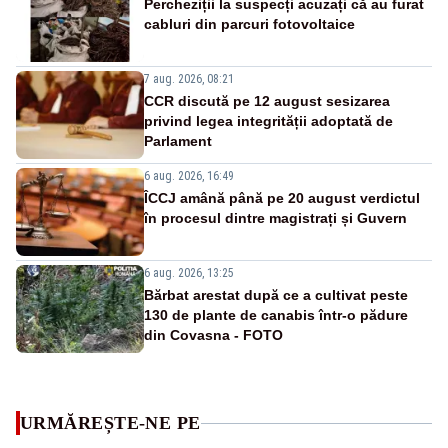
Percheziții la suspecți acuzați că au furat
cabluri din parcuri fotovoltaice
7 aug. 2026, 08:21
CCR discută pe 12 august sesizarea
privind legea integrității adoptată de
Parlament
6 aug. 2026, 16:49
ÎCCJ amână până pe 20 august verdictul
în procesul dintre magistrați și Guvern
6 aug. 2026, 13:25
Bărbat arestat după ce a cultivat peste
130 de plante de canabis într-o pădure
din Covasna - FOTO
URMĂREȘTE-NE PE