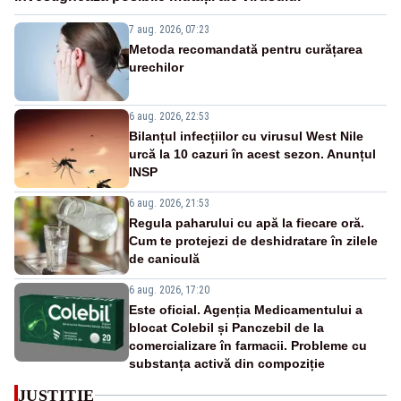
7 aug. 2026, 07:23
Metoda recomandată pentru curățarea
urechilor
6 aug. 2026, 22:53
Bilanțul infecțiilor cu virusul West Nile
urcă la 10 cazuri în acest sezon. Anunțul
INSP
6 aug. 2026, 21:53
Regula paharului cu apă la fiecare oră.
Cum te protejezi de deshidratare în zilele
de caniculă
6 aug. 2026, 17:20
Este oficial. Agenția Medicamentului a
blocat Colebil și Panczebil de la
comercializare în farmacii. Probleme cu
substanța activă din compoziție
JUSTITIE