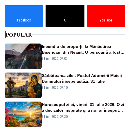
Facebook
X
YouTube
POPULAR
Incendiu de proporții la Mănăstirea
Bisericani din Neamț. O persoană a fost
găsită carbonizată - FOTO/ VIDEO
31 iul. 2026, 07:05
Sărbătoarea zilei: Postul Adormirii Maicii
Domnului începe astăzi, 31 iulie
31 iul. 2026, 07:10
Horoscopul zilei, vineri, 31 iulie 2026. O zi
a deciziilor inspirate și a noilor începuturi.
Vezi zodiile vizate
31 iul. 2026, 07:20