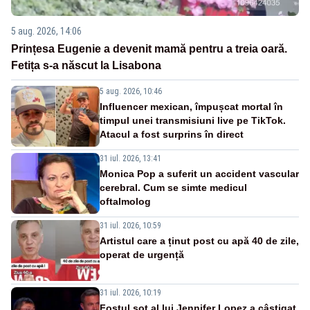
5 aug. 2026, 14:06
Prințesa Eugenie a devenit mamă pentru a treia oară.
Fetița s-a născut la Lisabona
5 aug. 2026, 10:46
Influencer mexican, împușcat mortal în
timpul unei transmisiuni live pe TikTok.
Atacul a fost surprins în direct
31 iul. 2026, 13:41
Monica Pop a suferit un accident vascular
cerebral. Cum se simte medicul
oftalmolog
31 iul. 2026, 10:59
Artistul care a ținut post cu apă 40 de zile,
operat de urgență
31 iul. 2026, 10:19
Fostul soț al lui Jennifer Lopez a câștigat