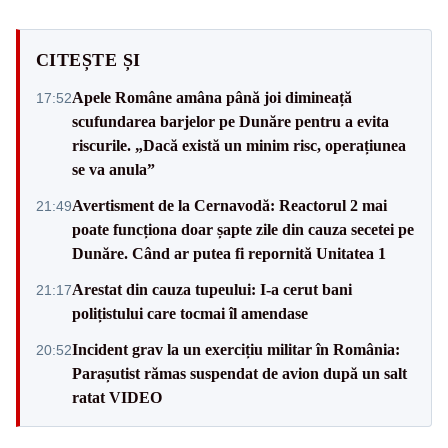
CITEȘTE ȘI
Apele Române amâna până joi dimineață
17:52
scufundarea barjelor pe Dunăre pentru a evita
riscurile. „Dacă există un minim risc, operațiunea
se va anula”
Avertisment de la Cernavodă: Reactorul 2 mai
21:49
poate funcționa doar șapte zile din cauza secetei pe
Dunăre. Când ar putea fi repornită Unitatea 1
Arestat din cauza tupeului: I-a cerut bani
21:17
polițistului care tocmai îl amendase
Incident grav la un exercițiu militar în România:
20:52
Parașutist rămas suspendat de avion după un salt
ratat VIDEO