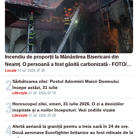
Incendiu de proporții la Mănăstirea Bisericani din
Neamț. O persoană a fost găsită carbonizată - FOTO/
Locale
·
31 iul. 2026, 07:05
VIDEO
2
Sărbătoarea zilei: Postul Adormirii Maicii Domnului
începe astăzi, 31 iulie
Lifestyle
-
31 iul. 2026, 07:10
3
Horoscopul zilei, vineri, 31 iulie 2026. O zi a deciziilor
inspirate și a noilor începuturi. Vezi zodiile vizate
Lifestyle
-
31 iul. 2026, 07:20
4
Alertă aeriană la graniță pentru a treia oară în 24 de ore.
Două aeronave Eurofighter britanice au fost ridicate de la