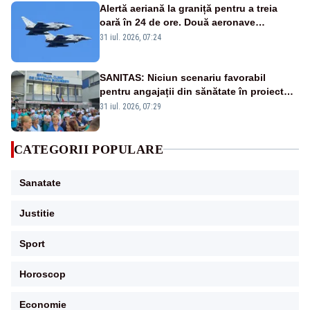
Alertă aeriană la graniță pentru a treia
oară în 24 de ore. Două aeronave
Eurofighter britanice au fost ridicate de la
31 iul. 2026, 07:24
sol
SANITAS: Niciun scenariu favorabil
pentru angajații din sănătate în proiectul
Legii salarizării
31 iul. 2026, 07:29
CATEGORII POPULARE
Sanatate
Justitie
Sport
Horoscop
Economie