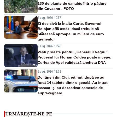
130 de plante de canabis într-o pădure
din Covasna - FOTO
6 aug. 2026, 10:57
Zi decisivă la Înalta Curte. Guvernul
Bolojan află astăzi dacă trebuie să
plătească aproape un miliard de euro
grefierilor
5 aug. 2026, 18:40
Vești proaste pentru „Generalul Negru”.
Procesul lui Florian Coldea poate începe.
Curtea de Apel validează ancheta DNA
5 aug. 2026, 12:32
Doi tineri din Cluj, reținuți după ce au
furat 14 tablete dintr-o școală. Au intrat
mascați și au dezactivat camerele de
supraveghere
URMĂREȘTE-NE PE