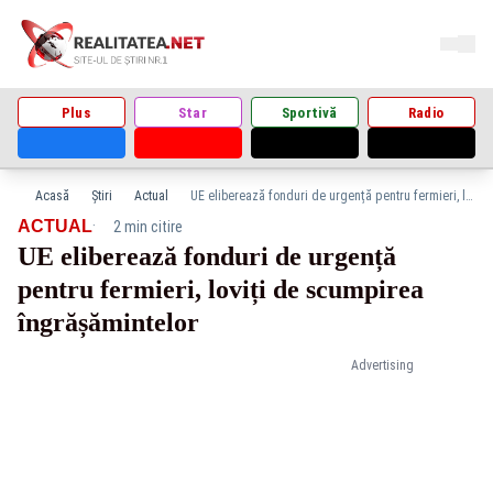
Plus
Star
Sportivă
Radio
Acasă
Știri
Actual
UE eliberează fonduri de urgență pentru fermieri, loviți de scumpirea îngrășămintelor
·
ACTUAL
2 min citire
UE eliberează fonduri de urgență
pentru fermieri, loviți de scumpirea
îngrășămintelor
Advertising