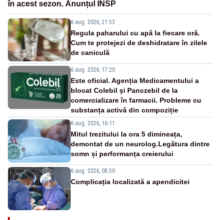
în acest sezon. Anunțul INSP
6 aug. 2026, 21:53
Regula paharului cu apă la fiecare oră.
Cum te protejezi de deshidratare în zilele
de caniculă
6 aug. 2026, 17:20
Este oficial. Agenția Medicamentului a
blocat Colebil și Panczebil de la
comercializare în farmacii. Probleme cu
substanța activă din compoziție
6 aug. 2026, 16:11
Mitul trezitului la ora 5 dimineața,
demontat de un neurolog.Legătura dintre
somn și performanța creierului
6 aug. 2026, 08:50
Complicația localizată a apendicitei