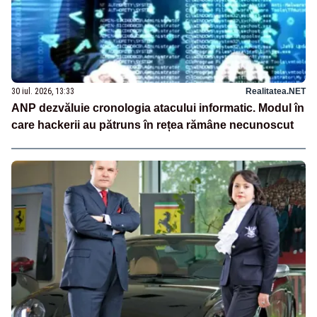
30 iul. 2026, 13:33
Realitatea.NET
ANP dezvăluie cronologia atacului informatic. Modul în
care hackerii au pătruns în rețea rămâne necunoscut