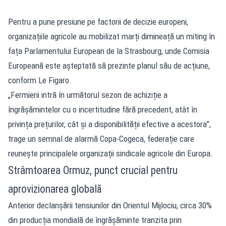
Pentru a pune presiune pe factorii de decizie europeni,
organizațiile agricole au mobilizat marți dimineață un miting în
fața Parlamentului European de la Strasbourg, unde Comisia
Europeană este așteptată să prezinte planul său de acțiune,
conform
Le Figaro
.
„Fermierii intră în următorul sezon de achiziție a
îngrășămintelor cu o incertitudine fără precedent, atât în
privința prețurilor, cât și a disponibilității efective a acestora”,
trage un semnal de alarmă Copa-Cogeca, federație care
reunește principalele organizații sindicale agricole din Europa.
Strâmtoarea Ormuz, punct crucial pentru
aprovizionarea globală
Anterior declanșării tensiunilor din Orientul Mijlociu, circa 30%
din producția mondială de îngrășăminte tranzita prin