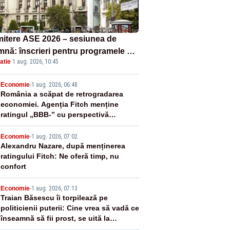
itere ASE 2026 – sesiunea de
mnă: înscrieri pentru programele de
atie
·
1 aug. 2026, 10:45
nță, masterat și doctorat
2
Economie
-
1 aug. 2026, 06:48
România a scăpat de retrogradarea
economiei. Agenția Fitch menține
ratingul „BBB-” cu perspectivă
negativă
3
Economie
-
1 aug. 2026, 07:02
Alexandru Nazare, după menținerea
ratingului Fitch: Ne oferă timp, nu
confort
4
Economie
-
1 aug. 2026, 07:13
Traian Băsescu îi torpilează pe
politicienii puterii: Cine vrea să vadă ce
înseamnă să fii prost, se uită la
România