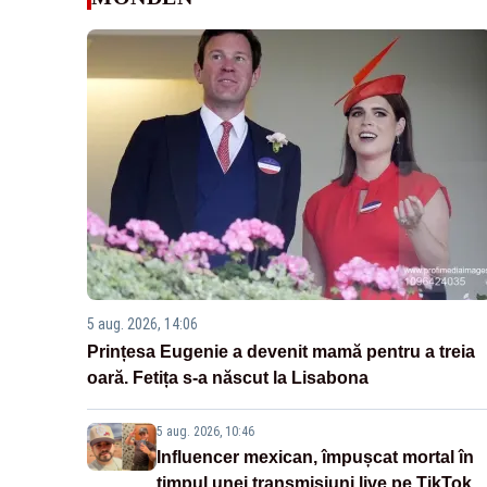
5 aug. 2026, 14:06
Prințesa Eugenie a devenit mamă pentru a treia
oară. Fetița s-a născut la Lisabona
5 aug. 2026, 10:46
Influencer mexican, împușcat mortal în
timpul unei transmisiuni live pe TikTok.