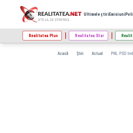
Ultimele știri
Emisiuni
Poli
Realitatea Plus
Realitatea Star
Realit
Acasă
Știri
Actual
PNL: PSD tre