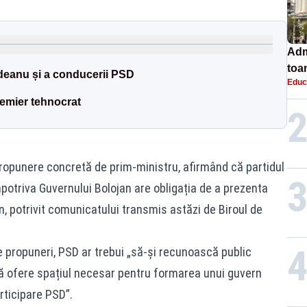
Adm
toa
indeanu și a conducerii PSD
Educ
lice
emier tehnocrat
 propunere concretă de prim‑ministru, afirmând că partidul
potriva Guvernului Bolojan are obligația de a prezenta
, potrivit comunicatului transmis astăzi de Biroul de
de propuneri, PSD ar trebui „să‑și recunoască public
ă ofere spațiul necesar pentru formarea unui guvern
rticipare PSD”.