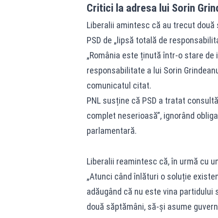
Critici la adresa lui Sorin Gr
Liberalii amintesc că au trecut două
PSD de „lipsă totală de responsabilit
„România este ținută într‑o stare de i
responsabilitate a lui Sorin Grindeanu ș
comunicatul citat.
PNL susține că PSD a tratat consultăr
complet neserioasă”, ignorând obliga
parlamentară.
Liberalii reamintesc că, în urmă cu un 
„Atunci când înlături o soluție existe
adăugând că nu este vina partidului s
două săptămâni, să‑și asume guvern