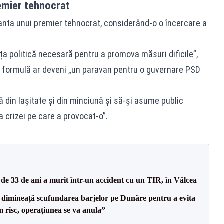
emier tehnocrat
arianta unui premier tehnocrat, considerând‑o o încercare a
ța politică necesară pentru a promova măsuri dificile”,
e formulă ar deveni „un paravan pentru o guvernare PSD
 din lașitate și din minciună și să‑și asume public
 crizei pe care a provocat‑o”.
e 33 de ani a murit într-un accident cu un TIR, în Vâlcea
imineață scufundarea barjelor pe Dunăre pentru a evita
m risc, operațiunea se va anula”