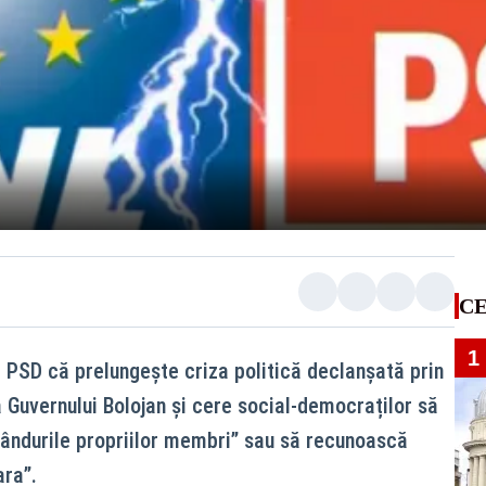
CE
1
ă PSD că prelungește criza politică declanșată prin
Guvernului Bolojan și cere social‑democraților să
rândurile propriilor membri” sau să recunoască
ara”.